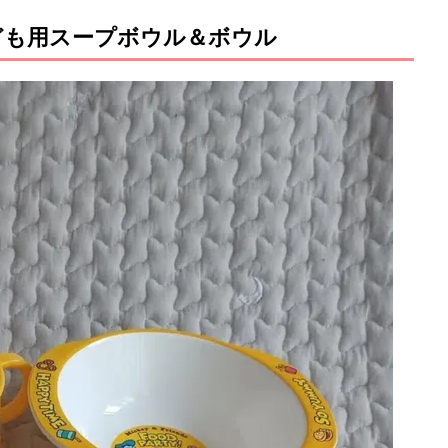
ども用スープボウル＆ボウル
M
u
t
e