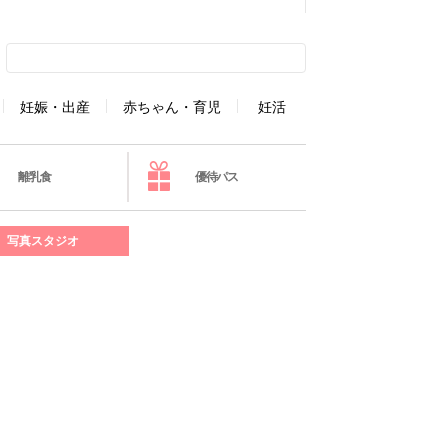
妊娠・出産
赤ちゃん・育児
妊活
離乳食
優待パス
写真スタジオ