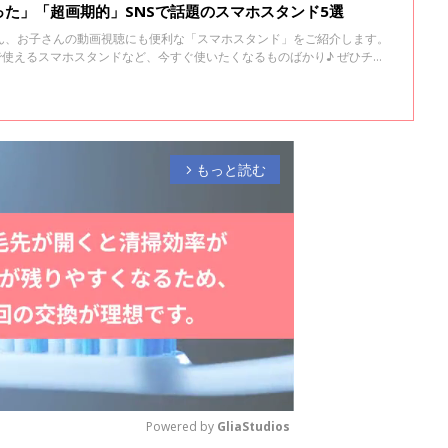
た」「超画期的」SNSで話題のスマホスタンド5選
ん、お子さんの動画視聴にも便利な「スマホスタンド」をご紹介します。
で使えるスマホスタンドなど、今すぐ使いたくなるものばかり♪ ぜひチェ
もっと読む
arrow_forward_ios
Powered by 
GliaStudios