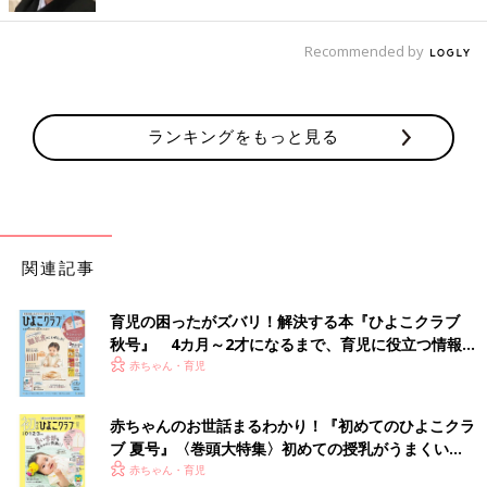
「２人連れて大変ですね～」と！！！
え！？笑
君、小学生だよね！？分かってくれるの！？
Recommended by
なんて大人びた男の子だったんだろう～。笑
その言い方も可愛くて、育児の合間にとても癒されちゃいました
♪
ランキングをもっと見る
きっと小さい弟か妹がいるのかなぁ。また会いたいと思った男の
子でした＾＾
―連載第17回に続く。お楽しみに！
関連記事
■・
[うちのこと。子ども２人育ててます！]の記事一覧
育児の困ったがズバリ！解決する本『ひよこクラブ
秋号』 4カ月～2才になるまで、育児に役立つ情報が
いっぱい！
赤ちゃん・育児
[uchinokoto.まいこ]
長野県在住の美容師。４才娘と２才息子のママ。
赤ちゃんのお世話まるわかり！『初めてのひよこクラ
『ひよこクラブ』ひよこ組で育児「あるある」絵日記を連載、
ブ 夏号』〈巻頭大特集〉初めての授乳がうまくい
毎日の子育ての記録ををインスタグラム（
く！ おっぱい・ミルクの基本と夏のトラブル 解決テ
赤ちゃん・育児
https://www.instagram.com/uchinokoto.y/
）にて公開中。