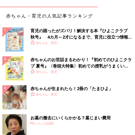
赤ちゃん・育児の人気記事ランキング
育児の困ったがズバリ！解決する本『ひよこクラブ
秋号』 4カ月～2才になるまで、育児に役立つ情報が
いっぱい！
赤ちゃん・育児
赤ちゃんのお世話まるわかり！『初めてのひよこクラ
ブ 夏号』〈巻頭大特集〉初めての授乳がうまくい
く！ おっぱい・ミルクの基本と夏のトラブル 解決テ
赤ちゃん・育児
ク
赤ちゃんが生まれたら！2冊の「たまひよ」
こうちゃんがお外へ出れるようになってからは毎日のお散歩が日
赤ちゃん・育児
課に♪
みんなでお日様を浴びてポカポカお散歩はいいですよね～。
でも、２人育児って幸せでもあり、大変でもあるな～なんて思っ
ていた頃。
お墓の撤去にいくらかかる？墓じまい費用
そろそろお家に着くあたりの信号待ちしていたら１人の小学生の
PR(くらしの話題)
男の子が！