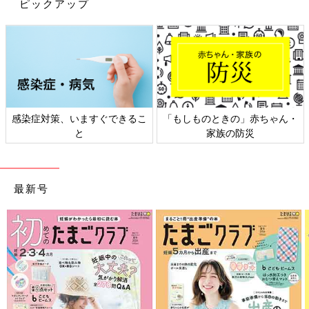
ピックアップ
赤ちゃん・
日本外来小児科学会リーフレッ
六星占術 細木かおりさ
ト検討会
相談
最新号