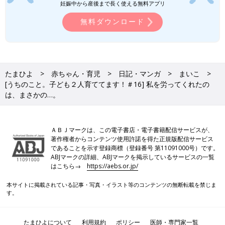
妊娠中から産後まで長く使える無料アプリ
無料ダウンロード
たまひよ
赤ちゃん・育児
日記・マンガ
まいこ
[うちのこと。子ども２人育ててます！＃16] 私を労ってくれたの
は、まさかの…。
ＡＢＪマークは、この電子書店・電子書籍配信サービスが、
著作権者からコンテンツ使用許諾を得た正規版配信サービス
であることを示す登録商標（登録番号 第11091000号）です。
ABJマークの詳細、ABJマークを掲示しているサービスの一覧
はこちら→
https://aebs.or.jp/
本サイトに掲載されている記事・写真・イラスト等のコンテンツの無断転載を禁じま
す。
たまひよについて
利用規約
ポリシー
医師・専門家一覧