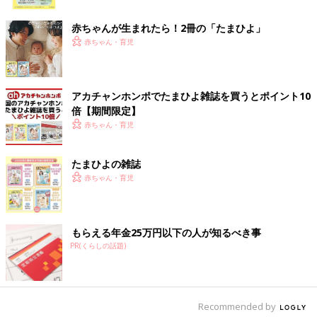
ク
育児が大変なときも「笑いに変換!」をモットーに楽しく過ごし
赤ちゃんが生まれたら！2冊の「たまひよ」
ています!!
Twitter @uchinokoto
赤ちゃん・育児
■関連記事
・
[10年ぶりに妊娠しました]記事一覧
アカチャンホンポでたまひよ雑誌を買うとポイント10
倍【期間限定】
・
[ヒビユウの育児絵日記]の記事一覧
赤ちゃん・育児
・
新米ママハトコの記事一覧
たまひよの雑誌
・
[うちのリボンちゃん]の記事一覧
赤ちゃん・育児
・
御手洗直子の「つっこみが止まらないコマダム日記」記事一覧
もらえる年金25万円以下の人が知るべき事
前の話
次の話
[うちのこと。子ども
一覧
[うちのこと。子ども２
PR(くらしの話題)
２人育ててます！＃
人育ててます！＃17]
15] ましちゃんの心配
先を越された！！
事。
Recommended by