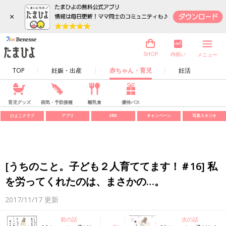
×
内祝い
SHOP
メニュー
TOP
妊娠・出産
赤ちゃん・育児
妊活
育児グッズ
病気・予防接種
離乳食
優待パス
ひよこクラブ
アプリ
SNS
キャンペーン
写真スタジオ
[うちのこと。子ども２人育ててます！＃16] 私
を労ってくれたのは、まさかの…。
2017/11/17
更新
前の話
次の話