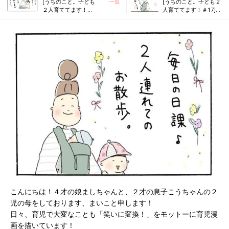
[うちのこと。子ども
一覧
[うちのこと。子ども２
２人育ててます！＃
人育ててます！＃17]
15] ましちゃんの心配
先を越された！！
事。
こんにちは！４才の娘ましちゃんと、
２才
の息子こうちゃんの２
児の母をしております、まいこと申します！
日々、育児で大変なことも「笑いに変換！」をモットーに育児漫
画を描いています！