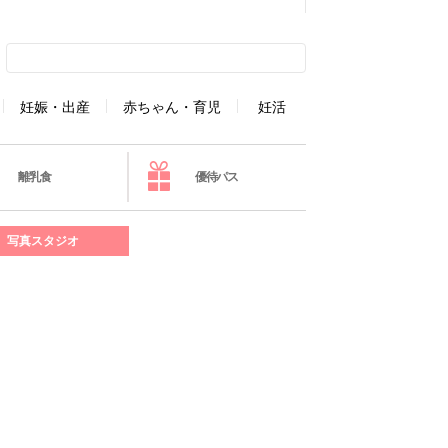
妊娠・出産
赤ちゃん・育児
妊活
離乳食
優待パス
写真スタジオ