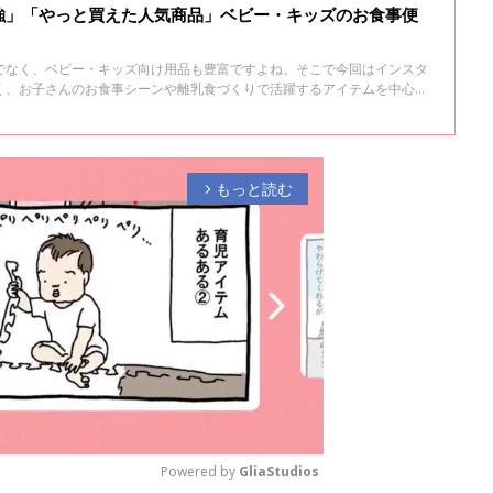
強」「やっと買えた人気商品」ベビー・キッズのお食事便
でなく、ベビー・キッズ向け用品も豊富ですよね。そこで今回はインスタ
く、お子さんのお食事シーンや離乳食づくりで活躍するアイテムを中心に
もっと読む
arrow_forward_ios
Powered by 
GliaStudios