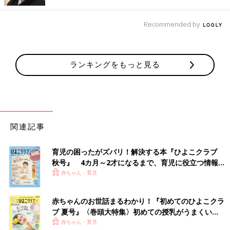
出典：Instagramアカウント「mori_cube」
Recommended by
mori_cubeさんが3COINSで購入したのは、こちらのパラソル。
収納袋が付属していて組み立ても簡単とのことなので、持ち運び
に便利そう！庭で使用しているようですが、ビーチで使ってもお
ランキングをもっと見る
しゃれですよね♪ こちらは3,300円商品のようです。
大きめサイズで楽しい♪ ビーチボール
関連記事
育児の困ったがズバリ！解決する本『ひよこクラブ
秋号』 4カ月～2才になるまで、育児に役立つ情報が
いっぱい！
赤ちゃん・育児
赤ちゃんのお世話まるわかり！『初めてのひよこクラ
ブ 夏号』〈巻頭大特集〉初めての授乳がうまくい
く！ おっぱい・ミルクの基本と夏のトラブル 解決テ
赤ちゃん・育児