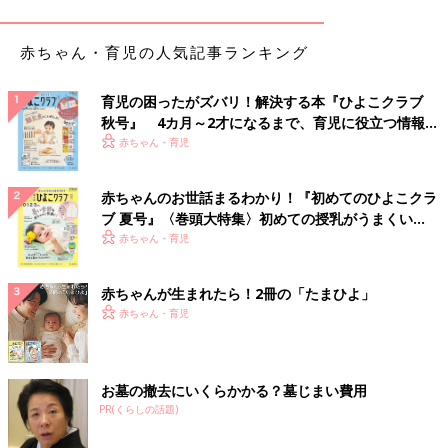
収納袋つきで持ち運びに便利♪ パラソル
赤ちゃん・育児の人気記事ランキング
育児の困ったがズバリ！解決する本『ひよこクラブ
秋号』 4カ月～2才になるまで、育児に役立つ情報が
いっぱい！
赤ちゃん・育児
赤ちゃんのお世話まるわかり！『初めてのひよこクラ
ブ 夏号』〈巻頭大特集〉初めての授乳がうまくい
く！ おっぱい・ミルクの基本と夏のトラブル 解決テ
赤ちゃん・育児
ク
赤ちゃんが生まれたら！2冊の「たまひよ」
赤ちゃん・育児
お墓の撤去にいくらかかる？墓じまい費用
PR(くらしの話題)