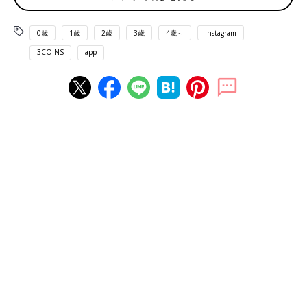
0歳
1歳
2歳
3歳
4歳～
Instagram
3COINS
app
出典：Instagramアカウント「m.k.sisters_」
m.k.sisters_さんが
3COINS
で購入したのは、こちらのKIDSゴー
グル。かわいすぎて即買いだったそうです。お子さんたちも気に
入って、ずっと着けていたとのこと。海で遊ぶのが待ち遠しくな
りますね♪