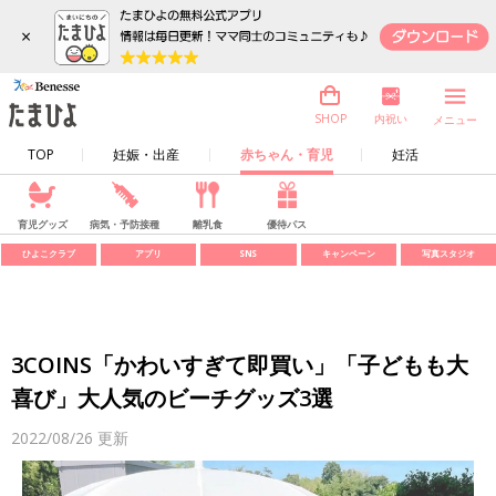
×
内祝い
SHOP
メニュー
TOP
妊娠・出産
赤ちゃん・育児
妊活
育児グッズ
病気・予防接種
離乳食
優待パス
ひよこクラブ
アプリ
SNS
キャンペーン
写真スタジオ
3COINS「かわいすぎて即買い」「子どもも大
喜び」大人気のビーチグッズ3選
2022/08/26
更新