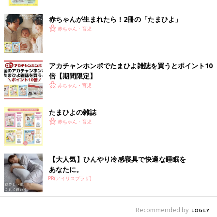
ク
赤ちゃんが生まれたら！2冊の「たまひよ」
赤ちゃん・育児
アカチャンホンポでたまひよ雑誌を買うとポイント10
倍【期間限定】
赤ちゃん・育児
出典：Instagramアカウント「harumiffy000」
harumiffy000さんが3COINSで購入したのは、こちらのビーチボ
たまひよの雑誌
―ル。店頭で実物を確認したときに、思ったより大きかったこと
赤ちゃん・育児
から購入を決めたそうです。お子さんも楽しそうに遊んでいたと
のこと。買ってよかったと大満足の様子◎
3COINS「遊び方無限大」「暑い日にぴ
【大人気】ひんやり冷感寝具で快適な睡眠を
あなたに。
ったり」大人気のおうち遊びグッズ5選
PR(アイリスプラザ)
暑い日は外で水遊びをするのもいいですが、た
まにはおうちでゆっくり遊んでくれると助かり
ますよね。3COINSのおうち遊びグッズは、子
どもたちが夢中で遊んでくれるとSNSで大人
Recommended by