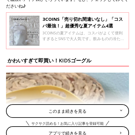
ださいね♪
3COINS「売り切れ間違いなし」「コス
パ最強！」超優秀な夏アイテム4選
3COINSの夏アイテムは、コスパがよくて便利
すぎるとSNSで大人気です。飲みものの冷たさ
が持続するペットボトルクーラーや、ひんやり
気持ちいい冷感アイテムなど気になるアイテム
が勢ぞろい！夏を快適に過ごしたいママは、ぜ
かわいすぎて即買い！KIDSゴーグル
ひチェックしてみてくださいね♪
このまま続きを見る
サクサク読める！お気に入り記事を登録可能
アプリで続きを見る