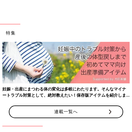
気！夏にぴったりの涼しげなアイテムもあるの
今回は、SNSで大人気の3COINSのビーチグッズをご紹介しまし
で、ぜひチェックしてみてくださいね♪
た。かわいいアイテムばかりでどれも欲しくなりますね。かわい
さにひかれて即買いしてしまったママもいるようです♪ 気になる
アイテムがあれば、店舗やオンラインショップでチェックしてみ
てくださいね。
特集
(文：mayu)
※記事内の価格はすべて税込み、2022年8月時点のものです。
※記事内容でご紹介している投稿、リンク先は、削除される場合
があります。あらかじめご了承ください。
※記事の内容は記載当時の情報であり、現在と異なる場合があり
ます。
妊娠・出産にまつわる体の変化は多岐にわたります。そんなマイナ
ートラブル対策として、絶対教えたい！保存版アイテムを紹介しま
す。
連載一覧へ