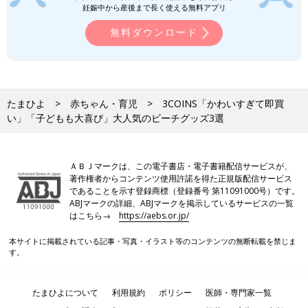
妊娠中から産後まで長く使える無料アプリ
無料ダウンロード
たまひよ
赤ちゃん・育児
3COINS「かわいすぎて即買
い」「子どもも大喜び」大人気のビーチグッズ3選
ＡＢＪマークは、この電子書店・電子書籍配信サービスが、
著作権者からコンテンツ使用許諾を得た正規版配信サービス
であることを示す登録商標（登録番号 第11091000号）です。
ABJマークの詳細、ABJマークを掲示しているサービスの一覧
はこちら→
https://aebs.or.jp/
本サイトに掲載されている記事・写真・イラスト等のコンテンツの無断転載を禁じま
す。
たまひよについて
利用規約
ポリシー
医師・専門家一覧