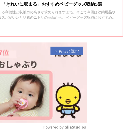
」「きれいに収まる」おすすめベビーグッズ収納5選
える利便性と収納力の高さが求められますよね。そこで今回は収納用品や
コスパがいいと話題のニトリの商品から、ベビーグッズ収納におすすめの
もっと読む
arrow_forward_ios
Powered by 
GliaStudios