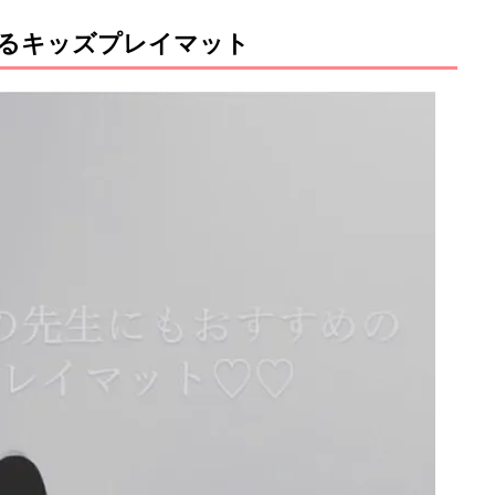
るキッズプレイマット
M
u
t
e