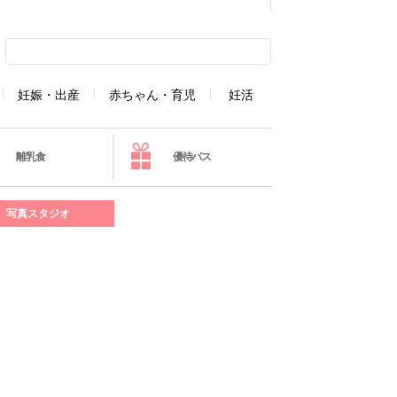
妊娠・出産
赤ちゃん・育児
妊活
離乳食
優待パス
写真スタジオ