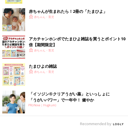
ク
赤ちゃんが生まれたら！2冊の「たまひよ」
赤ちゃん・育児
アカチャンホンポでたまひよ雑誌を買うとポイント10
出典：Instagramアカウント「littlechair.m」
倍【期間限定】
littlechair.mさんはセブンイレブンのピスタチオクッキーをお供
赤ちゃん・育児
にコーヒーブレイク。シンプルなクッキー生地にゴロっと入った
大粒のピスタチオが練り込まれているみたい。ナッツの食感がア
たまひよの雑誌
クセントになっていておいしそうですよね。
赤ちゃん・育児
ピスタチオ好きのための ひとくち焼きショコラ
「イソジン®クリアうがい薬」といっしょに
「うがいパワー」で一年中！ 健やか
PR(iNova｜Hugkum)
Recommended by