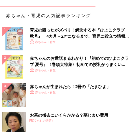
赤ちゃん・育児の人気記事ランキング
育児の困ったがズバリ！解決する本『ひよこクラブ
秋号』 4カ月～2才になるまで、育児に役立つ情報が
いっぱい！
赤ちゃん・育児
赤ちゃんのお世話まるわかり！『初めてのひよこクラ
ブ 夏号』〈巻頭大特集〉初めての授乳がうまくい
く！ おっぱい・ミルクの基本と夏のトラブル 解決テ
赤ちゃん・育児
ク
赤ちゃんが生まれたら！2冊の「たまひよ」
赤ちゃん・育児
お墓の撤去にいくらかかる？墓じまい費用
PR(くらしの話題)
出典：Instagramアカウント「sweets_harapeko」
はなさんが購入したのは、セブンイレブンの大人気「もこ」シリ