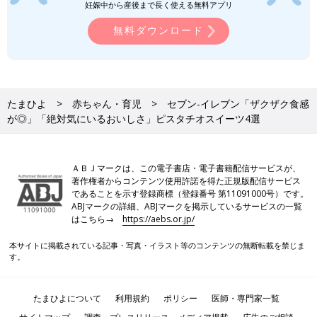
妊娠中から産後まで長く使える無料アプリ
無料ダウンロード
たまひよ
赤ちゃん・育児
セブン-イレブン「ザクザク食感
が◎」「絶対気にいるおいしさ」ピスタチオスイーツ4選
ＡＢＪマークは、この電子書店・電子書籍配信サービスが、
著作権者からコンテンツ使用許諾を得た正規版配信サービス
であることを示す登録商標（登録番号 第11091000号）です。
ABJマークの詳細、ABJマークを掲示しているサービスの一覧
はこちら→
https://aebs.or.jp/
本サイトに掲載されている記事・写真・イラスト等のコンテンツの無断転載を禁じま
す。
たまひよについて
利用規約
ポリシー
医師・専門家一覧