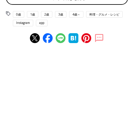
0歳
1歳
2歳
3歳
4歳～
料理・グルメ・レシピ
Instagram
app
出典：Instagramアカウント「hinna___ice」
hinna___iceさんがセブンイレブンで購入したのは、ピスタチオの
チョコレートバーです。ピスタチオアイスを包んでいるチョコレ
ートコーティングには、大粒のピスタチオクランチがザクザク。
アイスやチョコレートの甘味にナッツの塩味がプラスされて絶妙
なおいしさなんだそう。
今回も大当たり！ピスタチオもこ