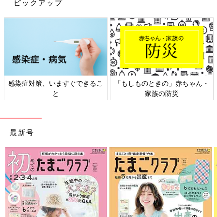
ピックアップ
「金の○○」と題されるこのシリーズは、食材か
今回はセブンイレブンで展開されているピスタチオスイーツをご
ら製法までこだわり抜いて作られているようで
紹介しました。これまでもピスタチオを使った期間限定商品や有
すよ。
名店監修のスイーツなどが発売されているようです。今後も新た
なピスタチオ系スイーツの登場に注目していきたいですね。
(文：冬白朱)
※記事内の価格はすべて税込み、2022年8月時点のものです。
※記事内容でご紹介している投稿、リンク先は、削除される場合
感染症対策、いますぐできるこ
「もしものときの」赤ちゃん・
があります。あらかじめご了承ください。
と
家族の防災
※記事の内容は記載当時の情報であり、現在と異なる場合があり
ます。
最新号