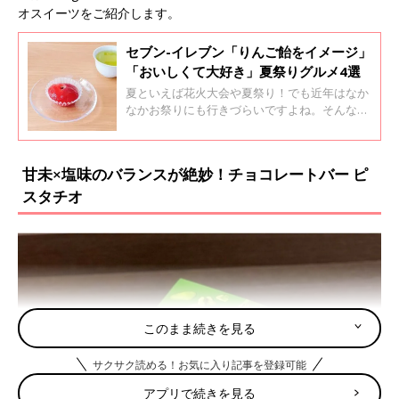
オスイーツをご紹介します。
セブン-イレブン「りんご飴をイメージ」
「おいしくて大好き」夏祭りグルメ4選
夏といえば花火大会や夏祭り！でも近年はなか
なかお祭りにも行きづらいですよね。そんな
中、セブンイレブンでは「ドーンとわくわく夏
祭り」と称して夏祭りフェアが開催中！夏祭り
にちなんだ屋台グルメがコンビニ仕様で商品化
甘未×塩味のバランスが絶妙！チョコレートバー ピ
されたみたいですよ。
スタチオ
このまま続きを見る
サクサク読める！お気に入り記事を登録可能
アプリで続きを見る