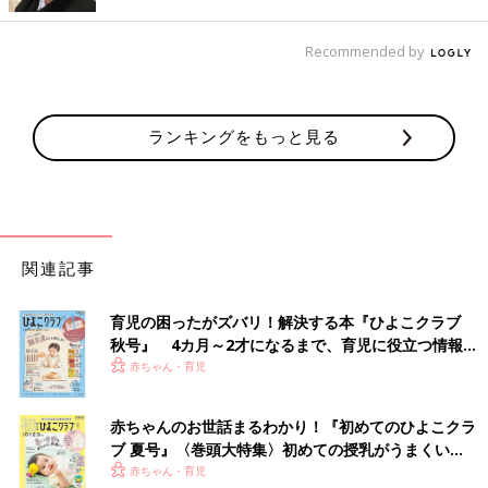
ーズのピスタチオ味です。もっちりとしたシュー生地にはなめら
か食感のピスタチオクリームがたっぷり♪ ピスタチオの香ばしさ
Recommended by
も感じられるんだそう。こちらは183円商品のようです。
ピスタチオ感が際立つ！ごろごろナッツのピスタチ
ランキングをもっと見る
オクッキー
関連記事
育児の困ったがズバリ！解決する本『ひよこクラブ
秋号』 4カ月～2才になるまで、育児に役立つ情報が
いっぱい！
赤ちゃん・育児
赤ちゃんのお世話まるわかり！『初めてのひよこクラ
ブ 夏号』〈巻頭大特集〉初めての授乳がうまくい
く！ おっぱい・ミルクの基本と夏のトラブル 解決テ
赤ちゃん・育児