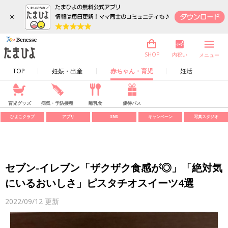
×
内祝い
SHOP
メニュー
TOP
妊娠・出産
赤ちゃん・育児
妊活
育児グッズ
病気・予防接種
離乳食
優待パス
ひよこクラブ
アプリ
SNS
キャンペーン
写真スタジオ
セブン-イレブン「ザクザク食感が◎」「絶対気
にいるおいしさ」ピスタチオスイーツ4選
2022/09/12
更新