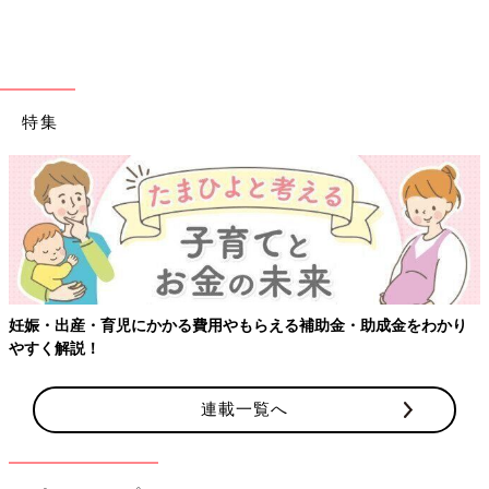
特集
出典：Instagramアカウント「somama___411」
SomAiさんがセブンイレブンで購入したのは、ピスタチオペース
ト入りの「ひとくち焼きショコラ」です。ピスタチオが強く香る
焼きチョコレートで、とてもおいしかったんだそう。食べきりサ
イズなのもうれしいですよね。
妊娠・出産・育児にかかる費用やもらえる補助金・助成金をわかり
やすく解説！
セブンイレブン「ラクして美味しいもの
を」ごはん作りの救世主！金の○○シリー
連載一覧へ
ズ4選
家族のためのご飯づくりも毎日だと負担が大き
く大変ですよね。忙しくてちょっと手を抜きた
い、そんな日に活躍するのがセブンイレブンの
「セブンプレミアム ゴールド」シリーズです。