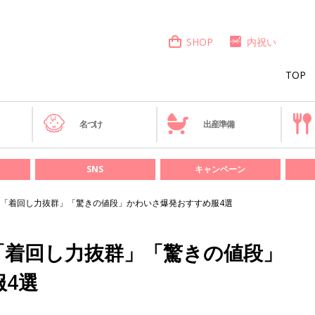
SHOP
内祝い
TOP
き
名づけ
出産準備
SNS
キャンペーン
「着回し力抜群」「驚きの値段」かわいさ爆発おすすめ服4選
「着回し力抜群」「驚きの値段」
4選