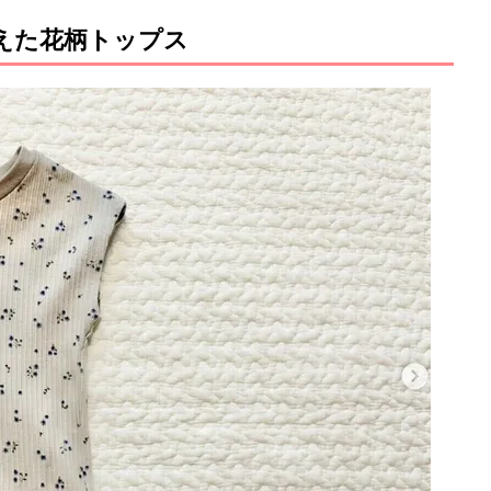
買えた花柄トップス
M
u
t
e