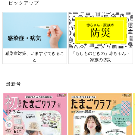
ピックアップ
出典：Instagramアカウント「yr06080」
モノトーンが好きだというyr06080さんはこちらのハロウィンツ
リーをセレクト！モノトーンのオーナメントや魔女の帽子を飾っ
ていて、統一感のある色合いですよね。壁紙や家具などインテリ
アとの相性もピッタリですね♪
ずっと欲しかった「Alsace（アルザス）」のツリー
感染症対策、いますぐできるこ
「もしものときの」赤ちゃん・
と
家族の防災
最新号