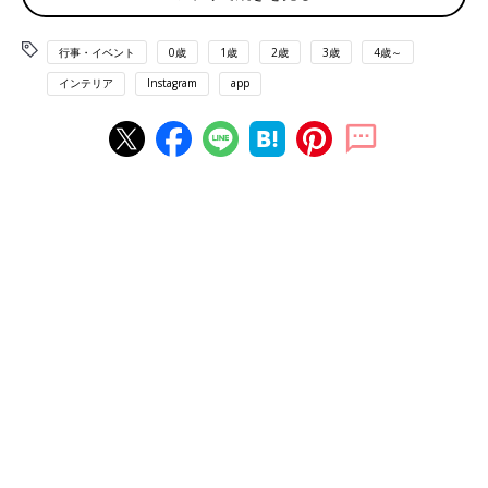
行事・イベント
0歳
1歳
2歳
3歳
4歳～
インテリア
Instagram
app
出典：Instagramアカウント「caoooo123」
caoooo123さん。お子さんの一番好きな季節の行事がハロウィ
ンだそうで「どうしてもハロウィンツリーを飾りたい！」と親子
で飾り付けを楽しんだとのこと。落ち着いた雰囲気で、インテリ
アにも馴染みそうです♪
オレンジライト×松ぼっくりで秋の装い