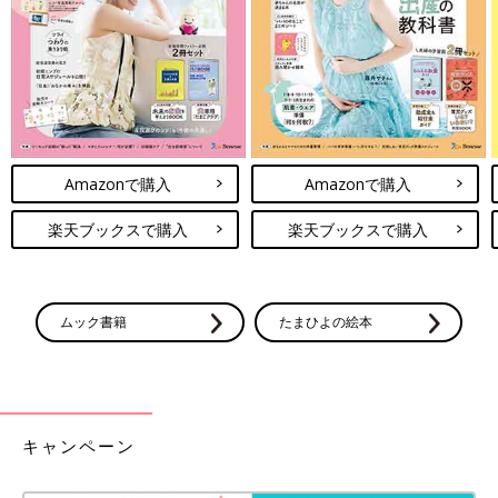
出典：Instagramアカウント「kana.shiii」
kana.shiiiさんは引っ越したら大きなツリーが欲しかったそうで
「Alsace（アルザス）」で150センチのツリーをGETしたとのこ
と。本物の木のようなくすんだグリーンがお気に入りだそうで、
Amazonで購入
Amazonで購入
ハロウィンツリーを見ながら仮装の計画を立てているんだとか♪
楽天ブックスで購入
楽天ブックスで購入
【キャンドゥ】「売り切れる前に！」
「可愛くて迷う」ハロウィングッズ4選
秋の気配がすれば、ハロウィンの準備を始める
人もいるのではないでしょうか？キャンドゥか
ムック書籍
たまひよの絵本
らも続々とハロウィングッズが登場していま
す。今回はInstagramの投稿から、一足早くハ
ロウィングッズをゲットした方の投稿をご紹介
どのハロウィンツリーもとても可愛くて、真似してみたくなりま
します。見ているだけでワクワクしてしまいま
すよね！クリスマスツリーの用途の幅が広がるのも嬉しいポイン
すね！
トです♪ ぜひみなさんもハロウィンツリーの飾り付けを楽しんで
キャンペーン
みてくださいね！
(文・ナキナキ)