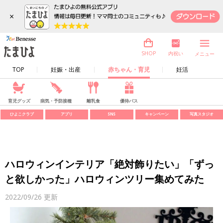
×
内祝い
SHOP
メニュー
TOP
妊娠・出産
赤ちゃん・育児
妊活
育児グッズ
病気・予防接種
離乳食
優待パス
ひよこクラブ
アプリ
SNS
キャンペーン
写真スタジオ
ハロウィンインテリア「絶対飾りたい」「ずっ
と欲しかった」ハロウィンツリー集めてみた
2022/09/26
更新