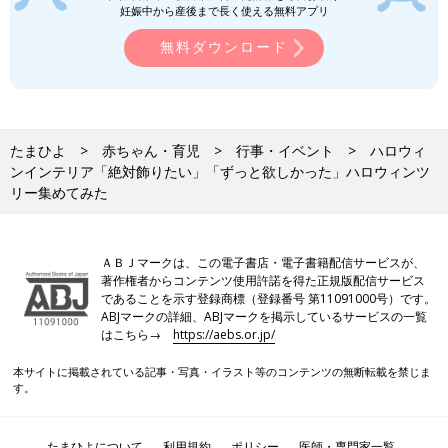
妊娠中から産後まで長く使える無料アプリ
無料ダウンロード
たまひよ
赤ちゃん・育児
行事・イベント
ハロウィ
ンインテリア「絶対飾りたい」「ずっと欲しかった」ハロウィンツ
リー集めてみた
ＡＢＪマークは、この電子書店・電子書籍配信サービスが、
著作権者からコンテンツ使用許諾を得た正規版配信サービス
であることを示す登録商標（登録番号 第11091000号）です。
ABJマークの詳細、ABJマークを掲示しているサービスの一覧
はこちら→
https://aebs.or.jp/
本サイトに掲載されている記事・写真・イラスト等のコンテンツの無断転載を禁じま
す。
たまひよについて
利用規約
ポリシー
医師・専門家一覧