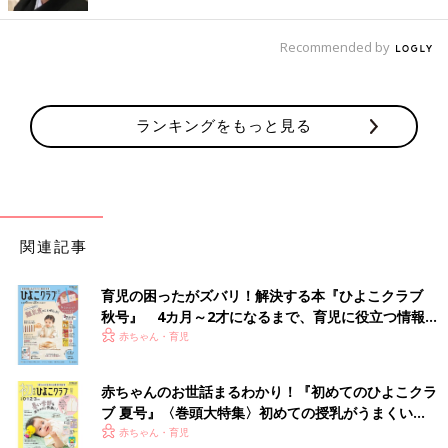
トが華やかですよね。松ぼっくりも飾っていて、秋の雰囲気が感
じられるインテリアになりますね。
Recommended by
カボチャのオーナメントを手作り！
ランキングをもっと見る
関連記事
育児の困ったがズバリ！解決する本『ひよこクラブ
秋号』 4カ月～2才になるまで、育児に役立つ情報が
いっぱい！
赤ちゃん・育児
赤ちゃんのお世話まるわかり！『初めてのひよこクラ
ブ 夏号』〈巻頭大特集〉初めての授乳がうまくい
く！ おっぱい・ミルクの基本と夏のトラブル 解決テ
赤ちゃん・育児