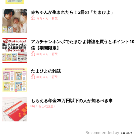
ク
赤ちゃんが生まれたら！2冊の「たまひよ」
赤ちゃん・育児
アカチャンホンポでたまひよ雑誌を買うとポイント10
倍【期間限定】
赤ちゃん・育児
出典：Instagramアカウント「sch__no.ie」
sch__no.ieさんはハンドメイドのカボチャをオーナメントに使っ
たまひよの雑誌
たそう♪ 布や木のナチュラルな素材感が可愛らしいですよね。大
赤ちゃん・育児
きなクモの巣もハロウィンツリーならではのポイントですね！
魔女の帽子も飾りに！インテリア合ったハロウィン
もらえる年金25万円以下の人が知るべき事
ツリー
PR(くらしの話題)
Recommended by