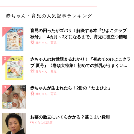
赤ちゃん・育児の人気記事ランキング
育児の困ったがズバリ！解決する本『ひよこクラブ
秋号』 4カ月～2才になるまで、育児に役立つ情報が
いっぱい！
赤ちゃん・育児
赤ちゃんのお世話まるわかり！『初めてのひよこクラ
ブ 夏号』〈巻頭大特集〉初めての授乳がうまくい
く！ おっぱい・ミルクの基本と夏のトラブル 解決テ
赤ちゃん・育児
ク
赤ちゃんが生まれたら！2冊の「たまひよ」
赤ちゃん・育児
出典：Instagramアカウント「ie.o.ie0910」
お墓の撤去にいくらかかる？墓じまい費用
PR(くらしの話題)
こちらはie.o.ie0910さんのお宅のハロウィンツリーです。お子さ
んがすべて飾り付けしたそうで、オレンジのオーナメントやライ