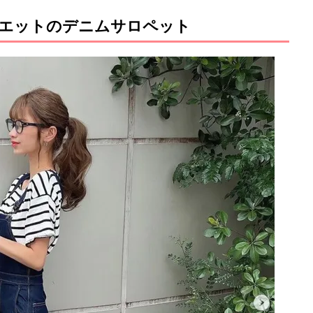
エットのデニムサロペット
M
u
t
e