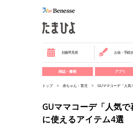
妊娠早見表
お金・手続
雑誌・書籍
アプリ
トップ
赤ちゃん・育児
GUママコーデ「人気
GUママコーデ「人気で
に使えるアイテム4選