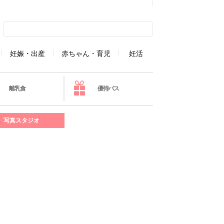
妊娠・出産
赤ちゃん・育児
妊活
離乳食
優待パス
写真スタジオ