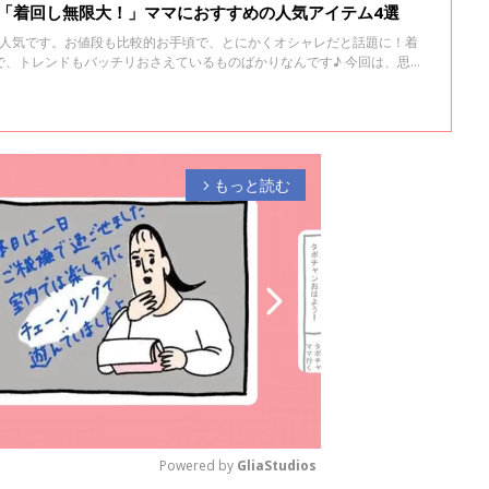
」「着回し無限大！」ママにおすすめの人気アイテム4選
大人気です。お値段も比較的お手頃で、とにかくオシャレだと話題に！着
で、トレンドもバッチリおさえているものばかりなんです♪ 今回は、思わ
うほど魅力的な、注目アイテムをご紹介します。
もっと読む
arrow_forward_ios
Powered by 
GliaStudios