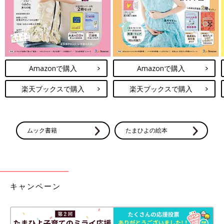
Amazonで購入
Amazonで購入
楽天ブックスで購入
楽天ブックスで購入
引っ越しなんとか無事終わりました。
小僧が産まれてからの2年間過ごした家を離れるのは
寂しくて寂しくてでしたが、いざ引っ越すとやっぱり新しい家っ
ムック書籍
たまひよの絵本
ていいですね！
小僧も広くなった家を縦横無尽に走りまわっております。（下の
人に迷惑にならない程度に）
しかしまぁ引っ越しの準備は本当に大変でした。
小僧が邪魔ばっかりするので
キャンペーン
僕が荷物を詰めているときはヨメさんが小僧の相手を、
ヨメさんが荷物を詰めているときは僕が小僧の相手をというよう
な感じで、