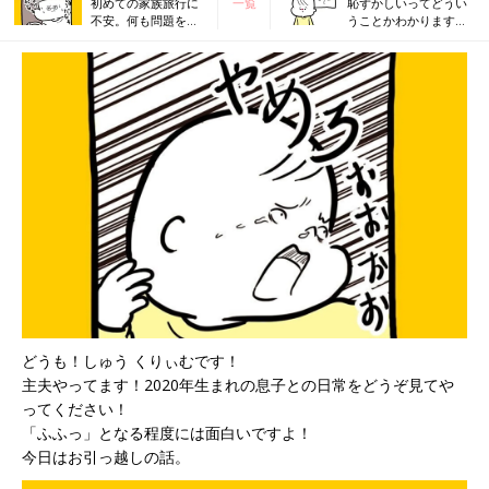
初めての家族旅行に
一覧
恥ずかしいってどうい
不安。何も問題を起
うことかわかります
こさず帰れるのか？
か？[まると父の日常
[まると父の日常
#46］
#44］
どうも！しゅう くりぃむです！
主夫やってます！2020年生まれの息子との日常をどうぞ見てや
ってください！
「ふふっ」となる程度には面白いですよ！
今日はお引っ越しの話。