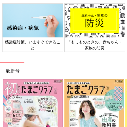
ますぐできるこ
「もしものときの」赤ちゃん・
日本外来小児科
と
家族の防災
ト検
最新号