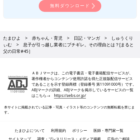
無料ダウンロード
●再生数の少ないYoutube
しゅうくりコミック
たまひよ
赤ちゃん・育児
日記・マンガ
しゅうくり
前の話
次の話
ぃむ
息子が引っ越し業者にブチギレ。その理由とは？[まると
初めての家族旅行に
一覧
恥ずかしいってどうい
父の日常#45］
不安。何も問題を起
うことかわかります
こさず帰れるのか？
か？[まると父の日常
[まると父の日常
#46］
#44］
ＡＢＪマークは、この電子書店・電子書籍配信サービスが、
著作権者からコンテンツ使用許諾を得た正規版配信サービス
であることを示す登録商標（登録番号 第11091000号）です。
ABJマークの詳細、ABJマークを掲示しているサービスの一覧
はこちら→
https://aebs.or.jp/
本サイトに掲載されている記事・写真・イラスト等のコンテンツの無断転載を禁じま
す。
たまひよについて
利用規約
ポリシー
医師・専門家一覧
サイトマップ
調査・プレスリリース・メディア掲載
広告のご相談