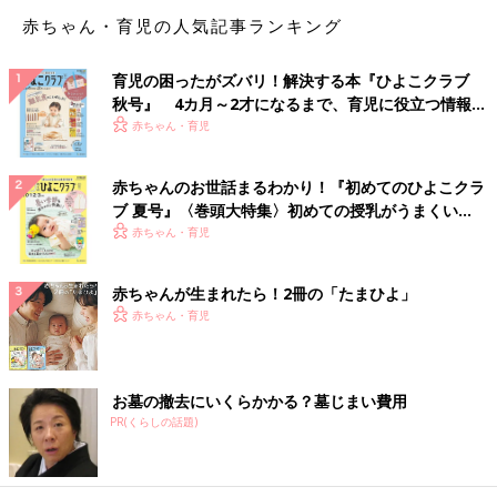
赤ちゃん・育児の人気記事ランキング
育児の困ったがズバリ！解決する本『ひよこクラブ
秋号』 4カ月～2才になるまで、育児に役立つ情報が
いっぱい！
赤ちゃん・育児
赤ちゃんのお世話まるわかり！『初めてのひよこクラ
ブ 夏号』〈巻頭大特集〉初めての授乳がうまくい
く！ おっぱい・ミルクの基本と夏のトラブル 解決テ
赤ちゃん・育児
ク
赤ちゃんが生まれたら！2冊の「たまひよ」
赤ちゃん・育児
お墓の撤去にいくらかかる？墓じまい費用
PR(くらしの話題)