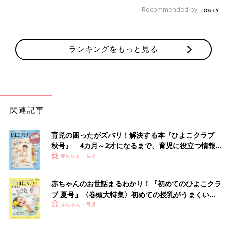
Recommended by
ランキングをもっと見る
関連記事
育児の困ったがズバリ！解決する本『ひよこクラブ
秋号』 4カ月～2才になるまで、育児に役立つ情報が
いっぱい！
赤ちゃん・育児
赤ちゃんのお世話まるわかり！『初めてのひよこクラ
ブ 夏号』〈巻頭大特集〉初めての授乳がうまくい
く！ おっぱい・ミルクの基本と夏のトラブル 解決テ
赤ちゃん・育児
ク