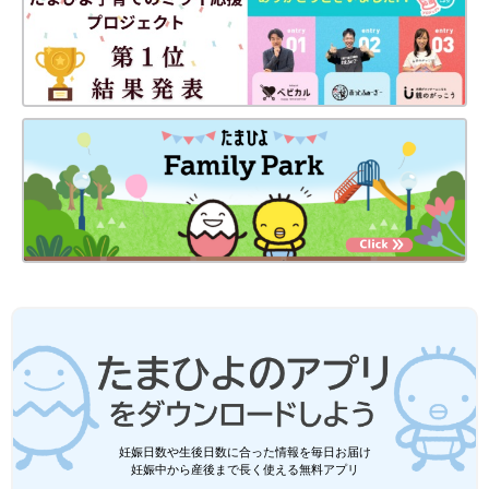
時間がかかってしょうがなかったです。
引っ越ししてよかったけど、もう引っ越しはしたくないです。
【しゅう くりぃむ】
福岡県在住のイラストレーター・漫画家。
在宅で働きながら家事・育児やっとります。
■LINEスタンプ発売中！【<薄毛赤ちゃん>まるくんスタンプ】
我が子が薄毛というお父さんお母さんはぜひ使ってみて下さい。
→こちらから購入いただけます
各種SNSで漫画やイラスト載せてます。
よかったらフォロー・チャンネル登録どうぞ。
●ヨメさんが管理してるインスタ
@maruru.papa
●細々やってるTwitter
妊娠日数や生後日数に合った情報を毎日お届け
@SHUCREAMS
妊娠中から産後まで長く使える無料アプリ