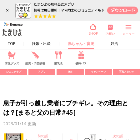
×
内祝い
SHOP
メニュー
TOP
妊娠・出産
赤ちゃん・育児
妊活
育児グッズ
病気・予防接種
離乳食
優待パス
ひよこクラブ
アプリ
SNS
キャンペーン
写真スタジオ
息子が引っ越し業者にブチギレ。その理由と
は？[まると父の日常#45］
2023/01/14
更新
前の話
次の話