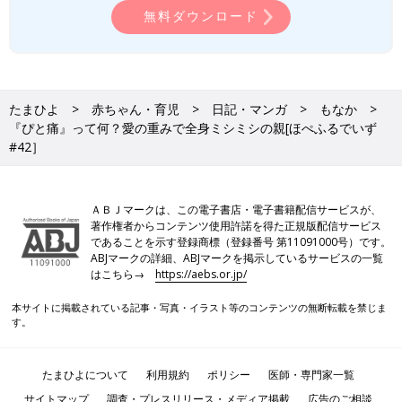
無料ダウンロード
たまひよ
赤ちゃん・育児
日記・マンガ
もなか
『ぴと痛』って何？愛の重みで全身ミシミシの親[ほぺふるでいず
#42］
ＡＢＪマークは、この電子書店・電子書籍配信サービスが、
著作権者からコンテンツ使用許諾を得た正規版配信サービス
であることを示す登録商標（登録番号 第11091000号）です。
ABJマークの詳細、ABJマークを掲示しているサービスの一覧
はこちら→
https://aebs.or.jp/
本サイトに掲載されている記事・写真・イラスト等のコンテンツの無断転載を禁じま
す。
たまひよについて
利用規約
ポリシー
医師・専門家一覧
サイトマップ
調査・プレスリリース・メディア掲載
広告のご相談