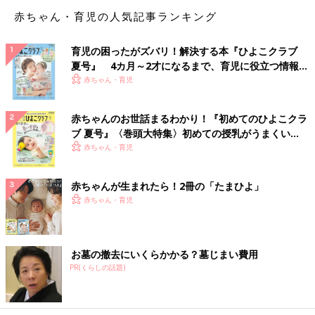
赤ちゃん・育児の人気記事ランキング
育児の困ったがズバリ！解決する本『ひよこクラブ
夏号』 4カ月～2才になるまで、育児に役立つ情報が
いっぱい！
赤ちゃん・育児
赤ちゃんのお世話まるわかり！『初めてのひよこクラ
ブ 夏号』〈巻頭大特集〉初めての授乳がうまくい
く！ おっぱい・ミルクの基本と夏のトラブル 解決テ
赤ちゃん・育児
ク
赤ちゃんが生まれたら！2冊の「たまひよ」
赤ちゃん・育児
お墓の撤去にいくらかかる？墓じまい費用
PR(くらしの話題)