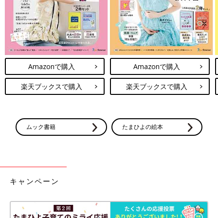
もなか
Instagram
@hopechimo
Amazonで購入
Amazonで購入
前の話
次の話
「ごめん…」半分こ
一覧
2歳の寝言｢ありがと
楽天ブックスで購入
楽天ブックスで購入
ができる2歳児と、で
う｣!?と思いきや…な〜
きない2○歳の母[ほぺ
んだ(笑)[ほぺふるでい
ふるでいず#41］
ず#43］
ムック書籍
たまひよの絵本
キャンペーン