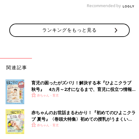
Recommended by
ランキングをもっと見る
関連記事
育児の困ったがズバリ！解決する本『ひよこクラブ
秋号』 4カ月～2才になるまで、育児に役立つ情報が
いっぱい！
赤ちゃん・育児
赤ちゃんのお世話まるわかり！『初めてのひよこクラ
ブ 夏号』〈巻頭大特集〉初めての授乳がうまくい
く！ おっぱい・ミルクの基本と夏のトラブル 解決テ
赤ちゃん・育児
ク
ただほっぺをくっつけるだけではなく、全身を抱きかかえないと