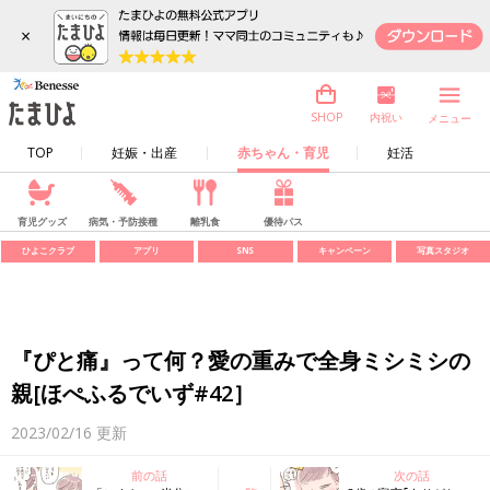
×
内祝い
SHOP
メニュー
TOP
妊娠・出産
赤ちゃん・育児
妊活
育児グッズ
病気・予防接種
離乳食
優待パス
ひよこクラブ
アプリ
SNS
キャンペーン
写真スタジオ
『ぴと痛』って何？愛の重みで全身ミシミシの
親[ほぺふるでいず#42］
2023/02/16
更新
前の話
次の話