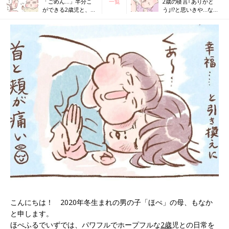
「ごめん…」半分こ
一覧
2歳の寝言｢ありがと
ができる2歳児と、で
う｣!?と思いきや…な〜
きない2○歳の母[ほぺ
んだ(笑)[ほぺふるでい
ふるでいず#41］
ず#43］
こんにちは！ 2020年冬生まれの男の子「ほぺ」の母、もなか
と申します。
ほぺふるでいずでは、パワフルでホープフルな
2歳
児との日常を