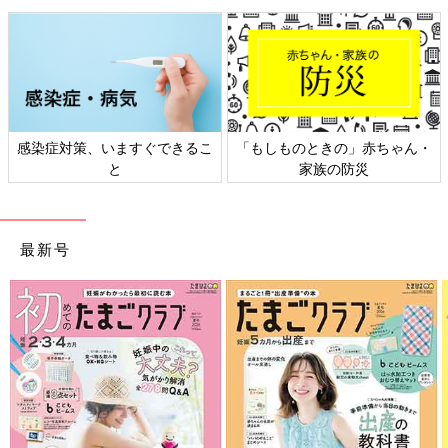
なんで片側だけこんなにミシミシ痛いんだ…と思ったら、片頬に
息子の重みを一身に受けた結果でした。
感染症対策、いますぐできるこ
「もしものときの」赤ちゃん・
子どもって寝ながら母親に乗ってきますよね。
と
家族の防災
私は元々腰痛持ちですが、起きたら変なところに乗っかられてい
たせいで腰痛がひどくなったり、はたまた全身筋肉痛…なんてこ
とも…。
最新号
その日の私は首でしたが、きっと世の中の親御さんも同時にいろ
んなところを痛めてるんだろうなと思うと心強かったです！
（？）
みなさんも『ぴと痛』…もとい筋肉痛にはご注意を！
それでは、お読みいただきありがとうございました！
よろしければまた次回お会いしましょう〜！