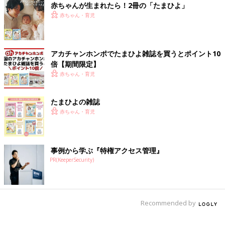
満足してくれません。
赤ちゃんが生まれたら！2冊の「たまひよ」
幸せで贅沢な話なのですが、重く、なかなか苦しいです。(笑)
赤ちゃん・育児
いつもは満足すると降りてくれるので、そんなに困ったことはな
いのですが...。
アカチャンホンポでたまひよ雑誌を買うとポイント10
倍【期間限定】
赤ちゃん・育児
たまひよの雑誌
赤ちゃん・育児
事例から学ぶ『特権アクセス管理』
PR(KeeperSecurity)
Recommended by