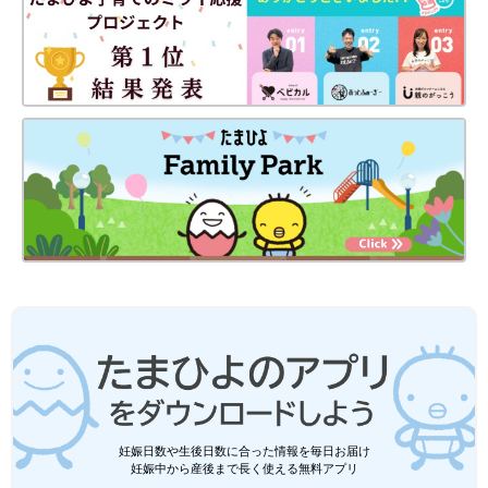
もなか
Instagram
@hopechimo
前の話
次の話
『ぴと痛』って何？
一覧
なんで部屋に踏切が!? 2
愛の重みで全身ミシ
歳児テンション爆上が
ミシの親[ほぺふるで
りの巻[ほぺふるでいず
いず#42］
#44］
妊娠日数や生後日数に合った情報を毎日お届け
妊娠中から産後まで長く使える無料アプリ