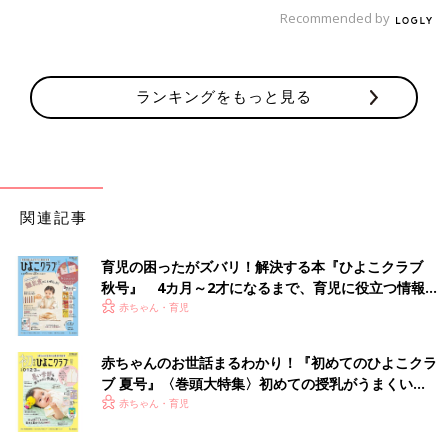
Recommended by
ランキングをもっと見る
関連記事
育児の困ったがズバリ！解決する本『ひよこクラブ
秋号』 4カ月～2才になるまで、育児に役立つ情報が
いっぱい！
赤ちゃん・育児
赤ちゃんのお世話まるわかり！『初めてのひよこクラ
ブ 夏号』〈巻頭大特集〉初めての授乳がうまくい
く！ おっぱい・ミルクの基本と夏のトラブル 解決テ
赤ちゃん・育児
ク