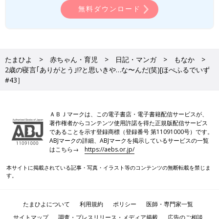
無料ダウンロード
たまひよ
赤ちゃん・育児
日記・マンガ
もなか
2歳の寝言｢ありがとう｣!?と思いきや…な〜んだ(笑)[ほぺふるでいず
#43］
ＡＢＪマークは、この電子書店・電子書籍配信サービスが、
著作権者からコンテンツ使用許諾を得た正規版配信サービス
であることを示す登録商標（登録番号 第11091000号）です。
ABJマークの詳細、ABJマークを掲示しているサービスの一覧
はこちら→
https://aebs.or.jp/
本サイトに掲載されている記事・写真・イラスト等のコンテンツの無断転載を禁じま
す。
たまひよについて
利用規約
ポリシー
医師・専門家一覧
サイトマップ
調査・プレスリリース・メディア掲載
広告のご相談