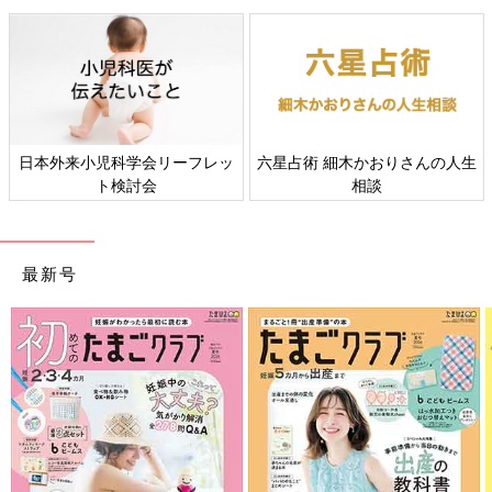
普段描いていない眼鏡を描いている時点で、いつも見てくださっ
ている方には想像がついたかもしれません（笑）（ありがとうご
ざいます！）
『めぁー…とぅー…』は、『ありがとう』ではなく、『めがねと
る』でした。
んの人生
すべての赤ちゃんや家族にとっ
赤ちゃんの肌トラブル、
て、よりよい社会・環境となる
ギーについて
ほぺちゃん的には、「ママ寝るんでしょ？ なんで眼鏡してる
ことをめざしてさまざまな課題
の？？」と思ったのかもしれません。
を取材し、発信していきます
あとひとつ、大きな理由としては…↓
最新号