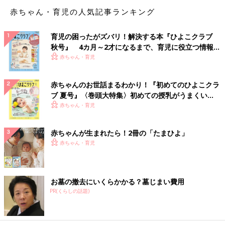
赤ちゃん・育児の人気記事ランキング
育児の困ったがズバリ！解決する本『ひよこクラブ
秋号』 4カ月～2才になるまで、育児に役立つ情報が
いっぱい！
赤ちゃん・育児
赤ちゃんのお世話まるわかり！『初めてのひよこクラ
ブ 夏号』〈巻頭大特集〉初めての授乳がうまくい
く！ おっぱい・ミルクの基本と夏のトラブル 解決テ
赤ちゃん・育児
ク
赤ちゃんが生まれたら！2冊の「たまひよ」
赤ちゃん・育児
お墓の撤去にいくらかかる？墓じまい費用
PR(くらしの話題)