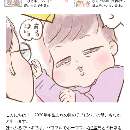
『ぴと痛』って何？
一覧
なんで部屋に踏切が!? 2
愛の重みで全身ミシ
歳児テンション爆上が
ミシの親[ほぺふるで
りの巻[ほぺふるでいず
いず#42］
#44］
こんにちは！ 2020年冬生まれの男の子「ほぺ」の母、もなか
と申します。
ほぺふるでいずでは、パワフルでホープフルな
2歳
児との日常を