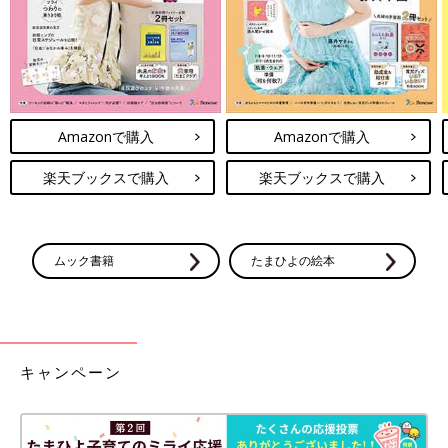
Amazonで購入
Amazonで購入
楽天ブックスで購入
楽天ブックスで購入
ムック書籍
たまひよの絵本
前回のお話
で描いた『ぴと』が、眼鏡をしてるとうまくできない
からですね。
このあとも、無事（？）ぴとをして再度眠りにつきましたとさ。
それでは、お読みいただきありがとうございました！
キャンペーン
よろしければまた次回お会いしましょう〜！