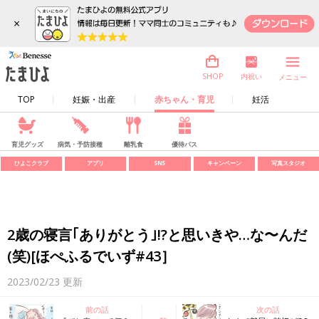
×
内祝い
SHOP
メニュー
TOP
妊娠・出産
赤ちゃん・育児
妊活
育児グッズ
病気・予防接種
離乳食
優待パス
ひよこクラブ
アプリ
SNS
キャンペーン
写真スタジオ
2歳の寝言｢ありがとう｣!?と思いきや…な〜んだ
(笑)[ほぺふるでいず#43］
2023/02/23
更新
前の話
次の話