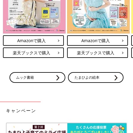
Amazonで購入
Amazonで購入
楽天ブックスで購入
楽天ブックスで購入
それでは、お読みいただきありがとうございました！
よろしければまた次回お会いしましょう〜！
ムック書籍
たまひよの絵本
もなか
Instagram
@hopechimo
キャンペーン
前の話
次の話
【じわる】お世話好
一覧
2歳の噛み噛み新語『お
き2歳のおままごと、
ちゅちゅいたたいお