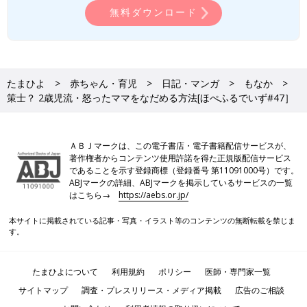
無料ダウンロード
たまひよ
赤ちゃん・育児
日記・マンガ
もなか
策士？ 2歳児流・怒ったママをなだめる方法[ほぺふるでいず#47］
ＡＢＪマークは、この電子書店・電子書籍配信サービスが、
著作権者からコンテンツ使用許諾を得た正規版配信サービス
であることを示す登録商標（登録番号 第11091000号）です。
ABJマークの詳細、ABJマークを掲示しているサービスの一覧
はこちら→
https://aebs.or.jp/
本サイトに掲載されている記事・写真・イラスト等のコンテンツの無断転載を禁じま
す。
たまひよについて
利用規約
ポリシー
医師・専門家一覧
サイトマップ
調査・プレスリリース・メディア掲載
広告のご相談