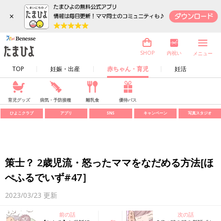
×
内祝い
SHOP
メニュー
TOP
妊娠・出産
赤ちゃん・育児
妊活
育児グッズ
病気・予防接種
離乳食
優待パス
ひよこクラブ
アプリ
SNS
キャンペーン
写真スタジオ
策士？ 2歳児流・怒ったママをなだめる方法[ほ
ぺふるでいず#47］
2023/03/23
更新
前の話
次の話