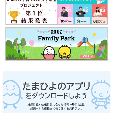
完コピされる親[ほぺ
お』[ほぺふるでいず
ふるでいず#46］
#48］
妊娠日数や生後日数に合った情報を毎日お届け
妊娠中から産後まで長く使える無料アプリ