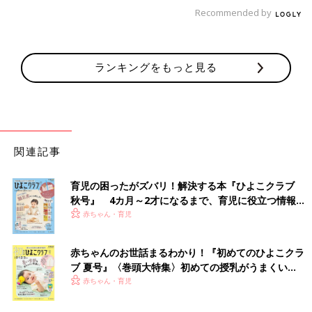
Recommended by
ランキングをもっと見る
ん……？？
関連記事
育児の困ったがズバリ！解決する本『ひよこクラブ
秋号』 4カ月～2才になるまで、育児に役立つ情報が
いっぱい！
赤ちゃん・育児
赤ちゃんのお世話まるわかり！『初めてのひよこクラ
ブ 夏号』〈巻頭大特集〉初めての授乳がうまくい
く！ おっぱい・ミルクの基本と夏のトラブル 解決テ
赤ちゃん・育児
ク