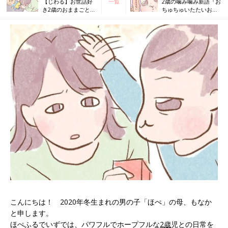
【じわる】お世話好
一覧
2歳の噛み噛み新語『お
き2歳のおままごと、
ちゅちゅいたたいお
完コピされる親[ほぺ
お』[ほぺふるでいず
ふるでいず#46］
#48］
こんにちは！ 2020年冬生まれの男の子「ほぺ」の母、もなか
と申します。
ほぺふるでいずでは、パワフルでホープフルな
2歳
児との日常を