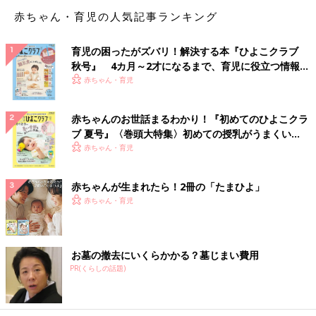
赤ちゃん・育児の人気記事ランキング
育児の困ったがズバリ！解決する本『ひよこクラブ
秋号』 4カ月～2才になるまで、育児に役立つ情報が
優しい言い方では聞いてくれなかったので、キリッとした顔で注
いっぱい！
赤ちゃん・育児
意したところ……
赤ちゃんのお世話まるわかり！『初めてのひよこクラ
ブ 夏号』〈巻頭大特集〉初めての授乳がうまくい
く！ おっぱい・ミルクの基本と夏のトラブル 解決テ
赤ちゃん・育児
ク
赤ちゃんが生まれたら！2冊の「たまひよ」
赤ちゃん・育児
お墓の撤去にいくらかかる？墓じまい費用
PR(くらしの話題)