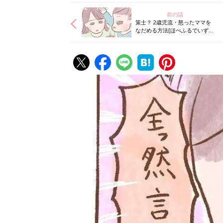
前の話
策士？ 2歳児流・怒ったママを
なだめる方法[ほぺふるでいず
#47］