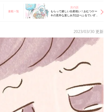
次の話
連載一覧
もらって嬉しい出産祝い！おむつケー
キの意外な楽しみ方[ほぺふるでいず
#49］
2023/03/30
更新