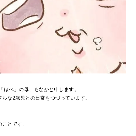
子「ほぺ」の母、もなかと申します。
フルな
2歳
児との日常をつづっています。
のことです。