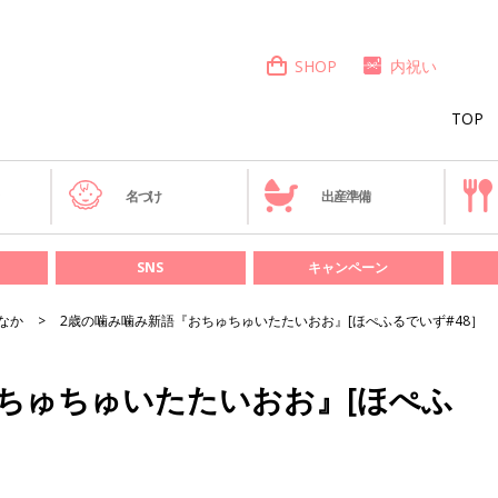
SHOP
内祝い
TOP
き
名づけ
出産準備
SNS
キャンペーン
なか
2歳の噛み噛み新語『おちゅちゅいたたいおお』[ほぺふるでいず#48］
ちゅちゅいたたいおお』[ほぺふ