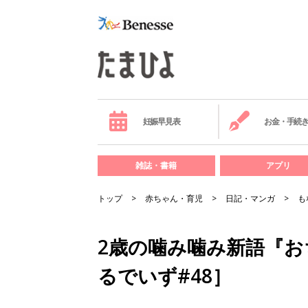
妊娠早見表
お金・手続
雑誌・書籍
アプリ
トップ
赤ちゃん・育児
日記・マンガ
も
2歳の噛み噛み新語『お
るでいず#48］