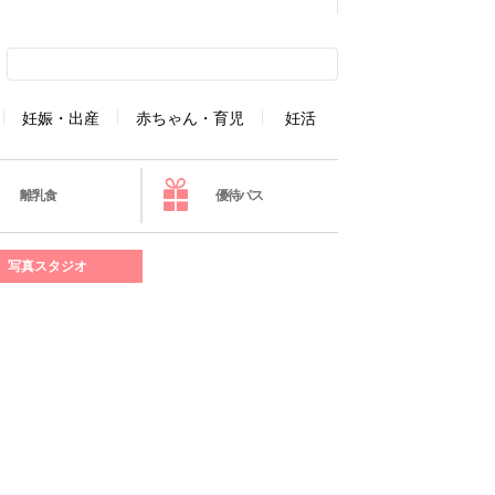
妊娠・出産
赤ちゃん・育児
妊活
離乳食
優待パス
写真スタジオ