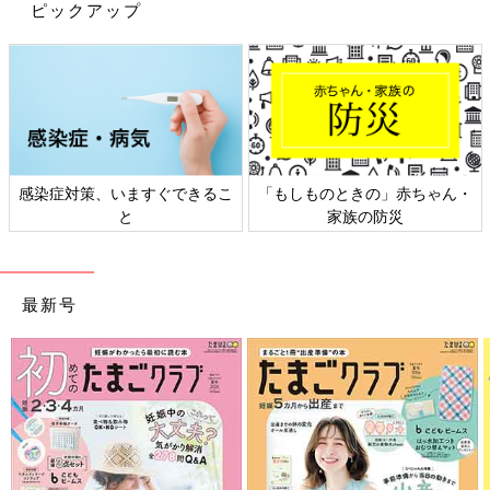
ピックアップ
しましたが…
今回は、いよいよ次女が小学校に入学したお話です！ いぇ～
い！
幼稚園
３年間同じクラスだったお友だちとは別のクラスになって
しまったものの、同じ幼稚園出身の子も多く、隣の席は幼稚園年
長さんで同じクラスだったお友だちなので、ほっと一安心。
感染症対策、いますぐできるこ
「もしものときの」赤ちゃん・
緊張すると地蔵になってしまう次女ですが、入学式で先生に名前
と
家族の防災
を呼ばれたとき「はい」と、保護者席にいても聞こえるくらいの
声量でちゃんとお返事できていました。
すごい。成長したなぁ…。
最新号
幼稚園に入園したときや年中さんに進級したときは「ようちえ
ん、いかない」と泣いていた次女。
小学校という新しい環境も慣れるまで時間がかかると覚悟してい
たのですが…。
ようちえん、いかない！【幼稚園はじま
りました！後編】[10年ぶりに出産しま