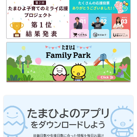
学校でしたことや習ったこと、新しいクラスメイトの名前（まだ
お友だちではないらしい笑）、幼稚園とは違う学校での決まりご
となど、学んだことを毎日たくさんお話ししてくれるので、とて
も楽しいです。
小学校に入学して大丈夫かななんて心配していたけれど、親が思
う以上に子どもは成長しているんですねぇ。
次回もお楽しみに～！
・
[10年ぶりに出産しました]記事一覧
・
たまひよONLINEの育児マンガ一覧はこちら
[マォ]
妊娠日数や生後日数に合った情報を毎日お届け