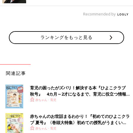
Recommended by
ランキングをもっと見る
関連記事
育児の困ったがズバリ！解決する本『ひよこクラブ
秋号』 4カ月～2才になるまで、育児に役立つ情報が
いっぱい！
赤ちゃん・育児
赤ちゃんのお世話まるわかり！『初めてのひよこクラ
ブ 夏号』〈巻頭大特集〉初めての授乳がうまくい
く！ おっぱい・ミルクの基本と夏のトラブル 解決テ
赤ちゃん・育児