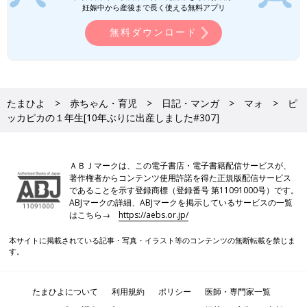
妊娠中から産後まで長く使える無料アプリ
静岡の田舎町在住。
無料ダウンロード
妹を溺愛する専門学生の長女、ゲームばかりしている高校生の長
男、そして10年ぶりに妊娠・出産した末っ子次女は小学１年生に
なりました！妊娠・育児の記録を（
インスタグラム
）にて公開
中。
たまひよ
赤ちゃん・育児
日記・マンガ
マォ
ピ
●
Twitter／@maoppachi
ッカピカの１年生[10年ぶりに出産しました#307]
●
webサイト／maoppachi
前の話
次の話
入学準備はお早めに
一覧
小学生になって[10年ぶ
ＡＢＪマークは、この電子書店・電子書籍配信サービスが、
[10年ぶりに出産しま
りに出産しました
著作権者からコンテンツ使用許諾を得た正規版配信サービス
した#306]
#308]
であることを示す登録商標（登録番号 第11091000号）です。
ABJマークの詳細、ABJマークを掲示しているサービスの一覧
はこちら→
https://aebs.or.jp/
本サイトに掲載されている記事・写真・イラスト等のコンテンツの無断転載を禁じま
す。
たまひよについて
利用規約
ポリシー
医師・専門家一覧