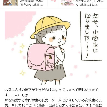
入学準備はお早めに
一覧
小学生になって[10年ぶ
[10年ぶりに出産しま
りに出産しました
した#306]
#308]
お気に入りの靴下が毛玉だらけになってしまって悲しいマォで
す、こんにちは！
妹を溺愛する専門学生の長女、ゲームばかりしている高校生の長
男、そして10年ぶりに妊娠・出産した末っ子次女は小学１年生に