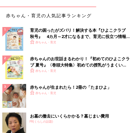
赤ちゃん・育児の人気記事ランキング
育児の困ったがズバリ！解決する本『ひよこクラブ
秋号』 4カ月～2才になるまで、育児に役立つ情報が
いっぱい！
赤ちゃん・育児
赤ちゃんのお世話まるわかり！『初めてのひよこクラ
ブ 夏号』〈巻頭大特集〉初めての授乳がうまくい
く！ おっぱい・ミルクの基本と夏のトラブル 解決テ
赤ちゃん・育児
ク
赤ちゃんが生まれたら！2冊の「たまひよ」
赤ちゃん・育児
お墓の撤去にいくらかかる？墓じまい費用
PR(くらしの話題)