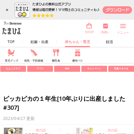
×
内祝い
SHOP
メニュー
TOP
妊娠・出産
赤ちゃん・育児
妊活
育児グッズ
病気・予防接種
離乳食
優待パス
ひよこクラブ
アプリ
SNS
キャンペーン
写真スタジオ
ピッカピカの１年生[10年ぶりに出産しました
#307]
2023/04/27
更新
前の話
次の話