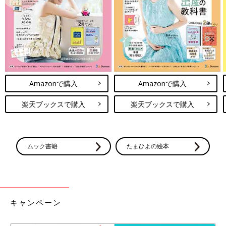
した#163]
こんにちは、マォです！高校生の長女、中学生
の長男、そして10年ぶりに妊娠・出産した末っ
子次女は、あっという間に幼稚園児に！シング
ルマザー生活を楽しみながら、年の差きょうだ
いを育ててま～す♪
意外にも、「しょうがっこう、たのしみ～♪」なんて言っている
じゃありませんか！
えー！ いや、嬉しいことなんですけど、まさかそんなセリフを
聞けるとは！
Amazonで購入
Amazonで購入
でもまぁ初登校の朝はやっぱり緊張しているのか、お友だちと合
楽天ブックスで購入
楽天ブックスで購入
流してもお互い一言もしゃべらず、あれ？初対面だっけ？くらい
の距離間で歩いて行きましたけどね(笑)。
登校初日は私もそわそわしちゃって、下校の２時間くらい前から
ムック書籍
たまひよの絵本
時計ばっかりチラチラ。
下校時間に合わせて通学路の途中で待っていると、先生に引率さ
れ、同じ方面の子たちと帰ってきた次女が「なんでママいるのぉ
～」なんて言いながらニコニコで帰ってきましたよ♪
キャンペーン
「がっこう、いきたくない」を覚悟していた身としては、「がっ
こう、たのしかった～」の一言だけで救われました(涙)。