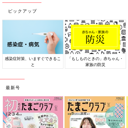
ピックアップ
出典：Instagramアカウント「elila.1106」
Eriさんは、ボディ肌着2枚（各390円）、キルトカバーオール3枚
（各790円）を購入。すべてセール品だったそうで、オトクに買
えて嬉しいですよね♪ ユニクロのベビー服はとにかく縮まない！
へたらない！生地しっかりしてる！最高！ととってもお気に入り
感染症対策、いますぐできるこ
「もしものときの」赤ちゃん・
なんだとか。まさに大活躍してくれそうですね。
と
家族の防災
ユニクロ「可愛すぎてキュン」「発売日
を心待ちにしてました」秋冬のベビーア
イテム4選
最新号
ユニクロでは、秋冬に向けた可愛らしいアイテ
ムを多く展開しています。肌ざわりの良いモコ
モコアイテムや、長袖肌着など、注目商品が目
白押しです！今回は、そんなユニクロの秋冬の
ベビーアイテムをご紹介します。
ユニクロの秋冬アイテムは、どれも暖かそうで、可愛いデザイン
が多かったですよね。昨年人気だったアイテムが、グッとオトク
になって店舗に並んでいるそうなので、要チェックです！新作商