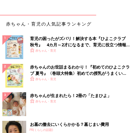
インワン
赤ちゃん・育児の人気記事ランキング
育児の困ったがズバリ！解決する本『ひよこクラブ
秋号』 4カ月～2才になるまで、育児に役立つ情報が
いっぱい！
赤ちゃん・育児
赤ちゃんのお世話まるわかり！『初めてのひよこクラ
ブ 夏号』〈巻頭大特集〉初めての授乳がうまくい
く！ おっぱい・ミルクの基本と夏のトラブル 解決テ
赤ちゃん・育児
ク
赤ちゃんが生まれたら！2冊の「たまひよ」
赤ちゃん・育児
お墓の撤去にいくらかかる？墓じまい費用
PR(くらしの話題)