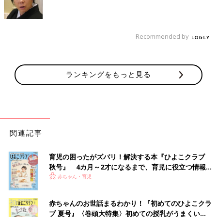
Recommended by
出典：Instagramアカウント「little.puni」
ランキングをもっと見る
Little Puniさんは、ピンクのファーリーフリースオールインワン
を購入したようですよ。着せてみたら「シェリーメイちゃんみた
いでかわいい」と大満足の様子。お子さんのポーズもキマってい
て、とってもお似合いですよね♪ ふわふわモコモコ加減がたまら
なくキュートです！
関連記事
セールでつい買っちゃった！プーさんのキルトカバ
育児の困ったがズバリ！解決する本『ひよこクラブ
ーオール790円
秋号』 4カ月～2才になるまで、育児に役立つ情報が
いっぱい！
赤ちゃん・育児
赤ちゃんのお世話まるわかり！『初めてのひよこクラ
ブ 夏号』〈巻頭大特集〉初めての授乳がうまくい