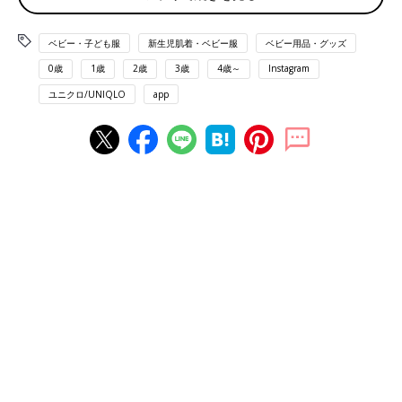
ベビー・子ども服
新生児肌着・ベビー服
ベビー用品・グッズ
0歳
1歳
2歳
3歳
4歳～
Instagram
ユニクロ/UNIQLO
app
出典：Instagramアカウント「__amy.twins__」
Amyさんは、こちらのキルトカバーオールを購入。可愛くて、つ
い全種類ゲットしたんだとか。今年の12月に出産予定だそうで、
最近ではベビーグッズへの課金が止まらないようですよ。確かに
フルコンプリートしちゃうほどキュートなカバーオールですよ
ね。
コレは可愛い！ピンクのファーリーフリースオール