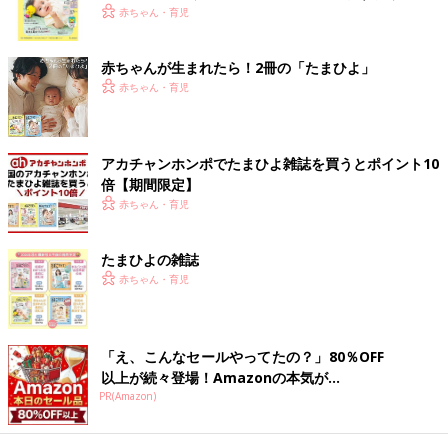
く！ おっぱい・ミルクの基本と夏のトラブル 解決テ
赤ちゃん・育児
ク
赤ちゃんが生まれたら！2冊の「たまひよ」
赤ちゃん・育児
アカチャンホンポでたまひよ雑誌を買うとポイント10
倍【期間限定】
赤ちゃん・育児
たまひよの雑誌
赤ちゃん・育児
出典：Instagramアカウント「_____anna.i」
「え、こんなセールやってたの？」80％OFF
ANNAさんは「くまのプーさんコレクション キルトカバーオー
以上が続々登場！Amazonの本気が...
ル」を購入。セールで790円ととってもお買い得だったそうです
PR(Amazon)
よ。出産前にもう服は買うつもりなかったけど、かわいくてつい
買っちゃった！とのこと。産まれてくる赤ちゃんに着せるのが楽