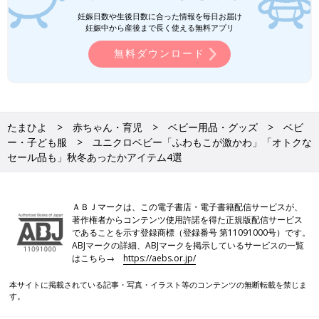
妊娠日数や生後日数に合った情報を毎日お届け
妊娠中から産後まで長く使える無料アプリ
無料ダウンロード
たまひよ
赤ちゃん・育児
ベビー用品・グッズ
ベビ
ー・子ども服
ユニクロベビー「ふわもこが激かわ」「オトクな
セール品も」秋冬あったかアイテム4選
ＡＢＪマークは、この電子書店・電子書籍配信サービスが、
著作権者からコンテンツ使用許諾を得た正規版配信サービス
であることを示す登録商標（登録番号 第11091000号）です。
ABJマークの詳細、ABJマークを掲示しているサービスの一覧
はこちら→
https://aebs.or.jp/
本サイトに掲載されている記事・写真・イラスト等のコンテンツの無断転載を禁じま
す。