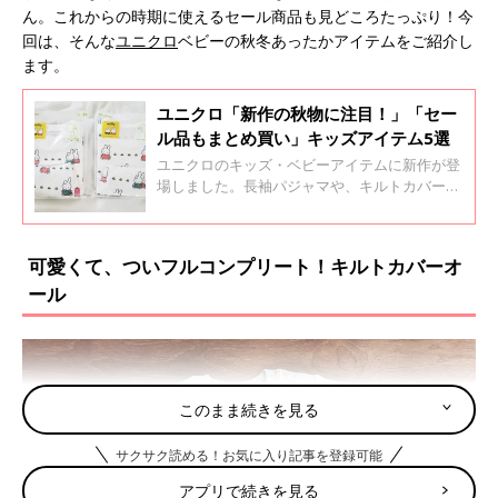
ん。これからの時期に使えるセール商品も見どころたっぷり！今
回は、そんな
ユニクロ
ベビーの秋冬あったかアイテムをご紹介し
ます。
ユニクロ「新作の秋物に注目！」「セー
ル品もまとめ買い」キッズアイテム5選
ユニクロのキッズ・ベビーアイテムに新作が登
場しました。長袖パジャマや、キルトカバーオ
ールなど、秋冬に活躍しそうなものばかりで
す。新作だけでなくセール品もおすすめで、
500円以下とお買い得なのでまとめ買いにも！
可愛くて、ついフルコンプリート！キルトカバーオ
今回はそんなユニクロの、秋の新作とセール商
ール
品をご紹介します。
このまま続きを見る
サクサク読める！お気に入り記事を登録可能
アプリで続きを見る