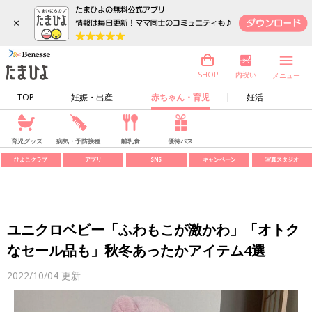
×
内祝い
SHOP
メニュー
TOP
妊娠・出産
赤ちゃん・育児
妊活
育児グッズ
病気・予防接種
離乳食
優待パス
ひよこクラブ
アプリ
SNS
キャンペーン
写真スタジオ
ユニクロベビー「ふわもこが激かわ」「オトク
なセール品も」秋冬あったかアイテム4選
2022/10/04
更新