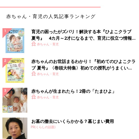
くすみカラーがたまらない！卓上アーチフレームカ
レンダー
赤ちゃん・育児の人気記事ランキング
育児の困ったがズバリ！解決する本『ひよこクラブ
夏号』 4カ月～2才になるまで、育児に役立つ情報が
いっぱい！
赤ちゃん・育児
赤ちゃんのお世話まるわかり！『初めてのひよこクラ
ブ 夏号』〈巻頭大特集〉初めての授乳がうまくい
く！ おっぱい・ミルクの基本と夏のトラブル 解決テ
赤ちゃん・育児
ク
赤ちゃんが生まれたら！2冊の「たまひよ」
赤ちゃん・育児
お墓の撤去にいくらかかる？墓じまい費用
PR(くらしの話題)