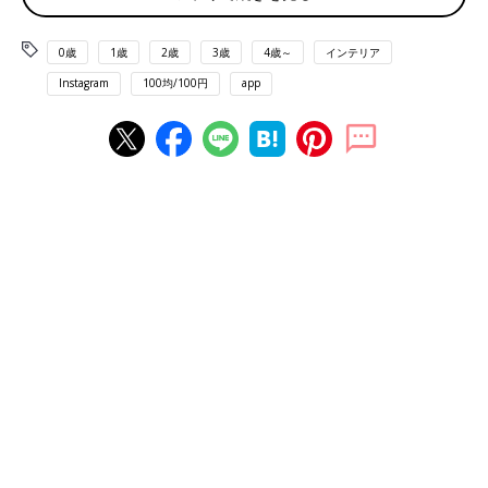
0歳
1歳
2歳
3歳
4歳～
インテリア
Instagram
100均/100円
app
出典：Instagramアカウント「emu.seal.diary」
こちらはemu.seal.diaryさんがセリアで購入した「卓上カレンダ
ー 縦長 シンプルイラスト」。ゴールドのリングや手書き風のイ
ラストが高見えしていておしゃれですよね♪ これが110円⁉とク
オリティの高さにおどろいているようです。