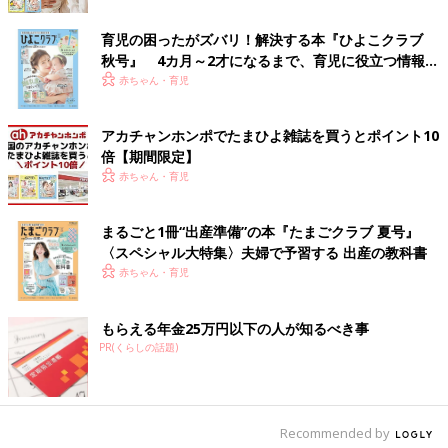
育児の困ったがズバリ！解決する本『ひよこクラブ
秋号』 4カ月～2才になるまで、育児に役立つ情報が
いっぱい！
赤ちゃん・育児
アカチャンホンポでたまひよ雑誌を買うとポイント10
倍【期間限定】
赤ちゃん・育児
まるごと1冊“出産準備”の本『たまごクラブ 夏号』
〈スペシャル大特集〉夫婦で予習する 出産の教科書
赤ちゃん・育児
出典：Instagramアカウント「__mika.home」
もらえる年金25万円以下の人が知るべき事
PR(くらしの話題)
こちらは__mika.homeさんがセリアで見つけた「カレンダー
2023 シンプルトーン」。家族の予定を把握しやすくするために
購入したそうです。子どもの予定が書かれたプリントを手放せる
ので、冷蔵庫横がすっきりしそうとのこと。
Recommended by