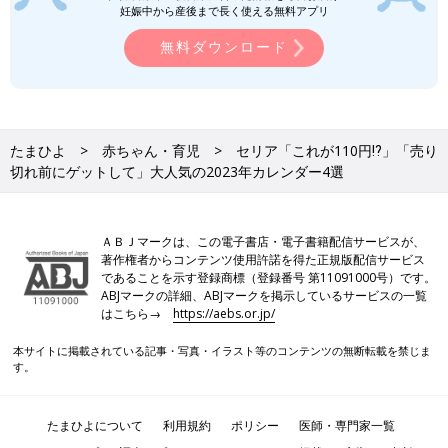
妊娠中から産後まで長く使える無料アプリ
無料ダウンロード
たまひよ
赤ちゃん・育児
セリア「これが110円⁉」「売り
切れ前にゲットして」大人気の2023年カレンダー4選
ＡＢＪマークは、この電子書店・電子書籍配信サービスが、
著作権者からコンテンツ使用許諾を得た正規版配信サービス
であることを示す登録商標（登録番号 第11091000号）です。
ABJマークの詳細、ABJマークを掲示しているサービスの一覧
はこちら→
https://aebs.or.jp/
本サイトに掲載されている記事・写真・イラスト等のコンテンツの無断転載を禁じま
す。
たまひよについて
利用規約
ポリシー
医師・専門家一覧