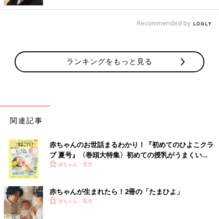
Recommended by
出典：Instagramアカウント「yuruku_ouchi」
こちらはyuruku_ouchiさんがセリアで購入した「カレンダー
2023 卓上2連アーチフレーム」。フレームは全4色で、月ごとに
ランキングをもっと見る
色が変わるようです。今年買ったカレンダーのなかで一番かわい
いと大満足の様子♪
家族の予定がひと目でわかる万能カレンダー♪
関連記事
赤ちゃんのお世話まるわかり！『初めてのひよこクラ
ブ 夏号』〈巻頭大特集〉初めての授乳がうまくい
く！ おっぱい・ミルクの基本と夏のトラブル 解決テ
赤ちゃん・育児
ク
赤ちゃんが生まれたら！2冊の「たまひよ」
赤ちゃん・育児