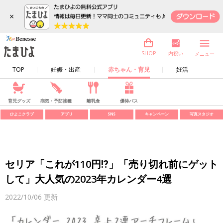
×
内祝い
SHOP
メニュー
TOP
妊娠・出産
赤ちゃん・育児
妊活
育児グッズ
病気・予防接種
離乳食
優待パス
ひよこクラブ
アプリ
SNS
キャンペーン
写真スタジオ
セリア「これが110円⁉」「売り切れ前にゲット
して」大人気の2023年カレンダー4選
2022/10/06
更新