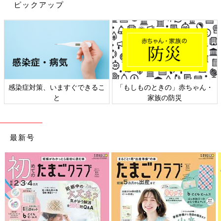
ピックアップ
出典：Instagramアカウント「mika24angel_」
こちらはmika24angel_さんがセリアで購入した壁掛けカレンダ
ー。どちらもコンパクトなA5サイズのようなので、場所を選ば
ず飾れそうですね。右のカレンダーはグレージュ色で、色味もロ
ゴもすごくかわいいと気に入っているようです◎
セリア、キャンドゥ…「子どもが片づけ
感染症対策、いますぐできるこ
「もしものときの」赤ちゃん・
やすい」「時短になる」ラベリング収納
と
家族の防災
4選
わかりやすい収納に欠かせないラベリング。自
分で作ってみたり、100均でかわいいデザイン
のものをそろえることもできます。収納を楽し
くするためにも、お気に入りを見つけられると
最新号
よいですね。今回はインスタグラムの投稿よ
今回は、SNSで大人気のセリアのおしゃれカレンダーをご紹介し
り、おしゃれなラベリングのアイデアをご紹介
ました。どれもかわいすぎる！とまとめ買いしてしまう人も多い
します。
ようです。人気のデザインはすぐに売り切れてしまうみたいなの
で、早めにチェックしてみてくださいね♪
(文：mayu)
※記事内の価格はすべて税込み、2022年9月時点のものです。
※記事内容でご紹介している投稿、リンク先は、削除される場合