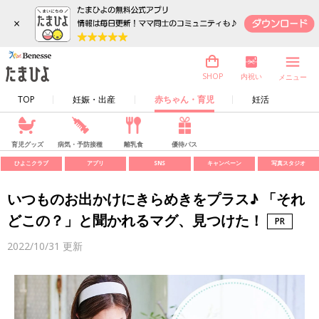
×
内祝い
SHOP
メニュー
TOP
妊娠・出産
赤ちゃん・育児
妊活
育児グッズ
病気・予防接種
離乳食
優待パス
ひよこクラブ
アプリ
SNS
キャンペーン
写真スタジオ
いつものお出かけにきらめきをプラス♪ 「それ
どこの？」と聞かれるマグ、見つけた！
2022/10/31
更新