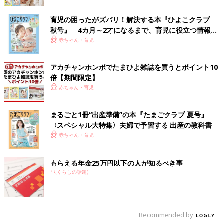
育児の困ったがズバリ！解決する本『ひよこクラブ
秋号』 4カ月～2才になるまで、育児に役立つ情報が
いっぱい！
赤ちゃん・育児
Instagramアカウント「y_journaldays_」
y_journaldays_さんがキャンドゥでゲットしたのはくまさん柄の
アカチャンホンポでたまひよ雑誌を買うとポイント10
マスキングテープです。くまさんの柄は同じですが、ギンガムチ
倍【期間限定】
ェックとタータンチェック、チェック地が違うだけで雰囲気がガ
赤ちゃん・育児
ラッと変わりますね。
まるごと1冊“出産準備”の本『たまごクラブ 夏号』
カップの中からひょっこり！ダイカットふせん
〈スペシャル大特集〉夫婦で予習する 出産の教科書
赤ちゃん・育児
もらえる年金25万円以下の人が知るべき事
PR(くらしの話題)
Recommended by