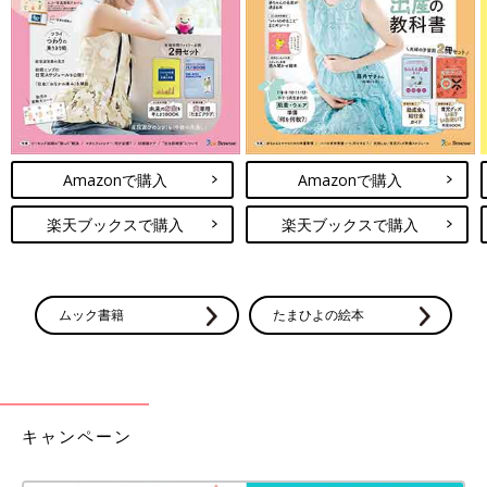
キャンドゥ「信じられない」「かわいす
ぎる」即完！話題のおままごとグッズ5
選
今回はSNSでも話題になったキャンドゥのおま
まごとグッズを特集！子ども用お買い物カート
やティーセットなど、発売するたびに即完する
ほどの人気商品がたくさんあるんです♪ 高クオ
リティでかわいすぎる、キャンドゥのおままご
今回はキャンドゥで展開されているくまさんシリーズの文房具を
とグッズをご紹介します。
Amazonで購入
Amazonで購入
中心にご紹介しました。可愛いくまさんグッズは持っているだけ
で気分が上がりそう♪ 実用性の高いステーショナリーは持ち歩き
楽天ブックスで購入
楽天ブックスで購入
用にもおうち用にも大活躍ですね。
(文：冬白朱)
●記事内容でご紹介している投稿、リンク先は、削除される場合
ムック書籍
たまひよの絵本
があります。あらかじめご了承ください。
●記事の内容は記載当時の情報であり、現在と異なる場合があり
ます。
キャンペーン