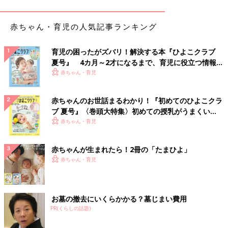
赤ちゃん・育児の人気記事ランキング
育児の困ったがズバリ！解決する本『ひよこクラブ
夏号』 4カ月～2才になるまで、育児に役立つ情報が
いっぱい！
赤ちゃん・育児
赤ちゃんのお世話まるわかり！『初めてのひよこクラ
ブ 夏号』〈巻頭大特集〉初めての授乳がうまくい
く！ おっぱい・ミルクの基本と夏のトラブル 解決テ
赤ちゃん・育児
ク
赤ちゃんが生まれたら！2冊の「たまひよ」
赤ちゃん・育児
Instagramアカウント「moou_fu」
お墓の撤去にいくらかかる？墓じまい費用
PR(くらしの話題)
moou_fuさんがキャンドゥで購入したのはロケットタイプのくま
さん型蛍光ペンです。カラーはピンク、オレンジ、イエローの3