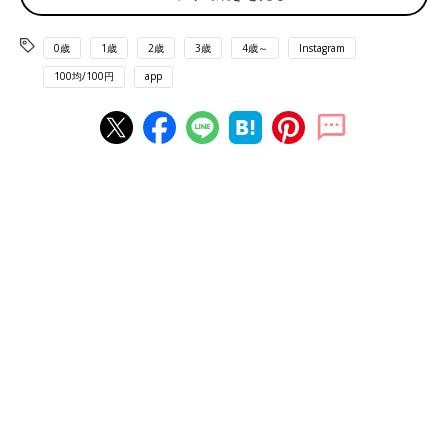
0歳
1歳
2歳
3歳
4歳～
Instagram
100均/100円
app
Instagramアカウント「usako4656」
うさこさんがキャンドゥで見つけたのはくまモチーフのふせんセ
ットです。ポーチ付きなのでふせんがバラバラにならず、持ち歩
きにも便利なだけでなくポーチ裏面にも可愛いくまさんがプリン
トされているようですよ。
なんだか懐かしい？ロケットタイプ蛍光ペン