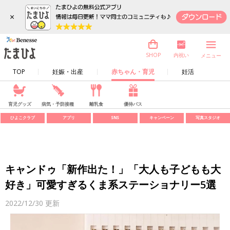
×
内祝い
SHOP
メニュー
TOP
妊娠・出産
赤ちゃん・育児
妊活
育児グッズ
病気・予防接種
離乳食
優待パス
ひよこクラブ
アプリ
SNS
キャンペーン
写真スタジオ
キャンドゥ「新作出た！」「大人も子どもも大
好き」可愛すぎるくま系ステーショナリー5選
2022/12/30
更新