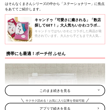
はそんなくまさんシリーズの中から「ステーショナリー」に焦点
をあててご紹介します。
キャンドゥ「可愛さに癒される」「数店
探してGET！」大人気ちいかわコラボグ
ッズ
キャンドゥではちいかわとコラボした商品が発
売されています。大人から子どもまで大人気の
ちいかわですが、110円でグッズが購入できる
のはうれしいですよね♪ そこで今回はキャンド
ゥで買える人気のちいかわグッズをご紹介しま
携帯にも最適！ポーチ付 ふせん
す。
このまま続きを見る
サクサク読める！お気に入り記事を登録可能
アプリで続きを見る