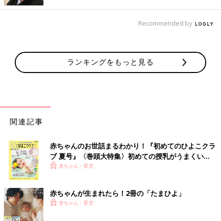
色展開。立てて置くとくまさんが肩車をしているかのようです
ね。一番上のくまさんは蓋になっているそうですよ。
Recommended by
チェックの種類を変えるだけで別物に！
ランキングをもっと見る
関連記事
赤ちゃんのお世話まるわかり！『初めてのひよこクラ
ブ 夏号』〈巻頭大特集〉初めての授乳がうまくい
く！ おっぱい・ミルクの基本と夏のトラブル 解決テ
赤ちゃん・育児
ク
赤ちゃんが生まれたら！2冊の「たまひよ」
赤ちゃん・育児