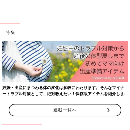
特集
Instagramアカウント「chuchu_san2」
こちらはチュウチュウ2さんがキャンドゥで購入したくまさんの
ふせんです。ダイカットされたふせんはカップの底の部分を折り
返せば、まるでマグカップを置いてあるかのように立ち上がる仕
様になるみたいですよ。
「チェック×くま」の相性◎デザインペーパー
妊娠・出産にまつわる体の変化は多岐にわたります。そんなマイナ
ートラブル対策として、絶対教えたい！保存版アイテムを紹介しま
す。
連載一覧へ