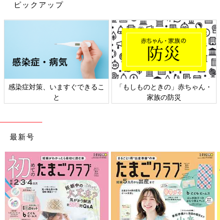
ピックアップ
感染症対策、いますぐできるこ
「もしものときの」赤ちゃん・
と
家族の防災
最新号
Instagramアカウント「yuzulemon22」
yuzulemon22さんがキャンドゥで発見したのはたくさんのくま
さんがたっぷりと印刷されたデザインペーパー。3柄12枚入りで
どれも箔押しまでされているんだそう。ラッピングのアクセン
ト、お手紙、折り紙などアイデア次第でいろいろな使い方ができ
ますね。