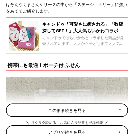
はそんなくまさんシリーズの中から「ステーショナリー」に焦点
をあててご紹介します。
キャンドゥ「可愛さに癒される」「数店
探してGET！」大人気ちいかわコラボグ
ッズ
キャンドゥではちいかわとコラボした商品が発
売されています。大人から子どもまで大人気の
ちいかわですが、110円でグッズが購入できる
のはうれしいですよね♪ そこで今回はキャンド
ゥで買える人気のちいかわグッズをご紹介しま
携帯にも最適！ポーチ付 ふせん
す。
このまま続きを見る
サクサク読める！お気に入り記事を登録可能
アプリで続きを見る