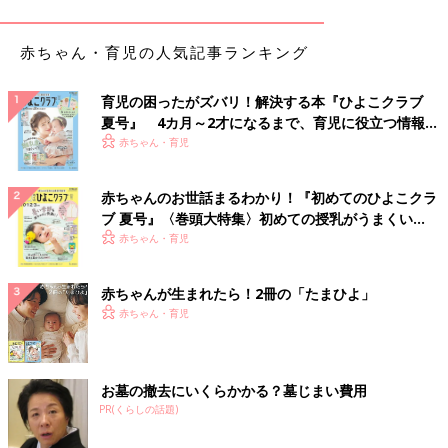
赤ちゃん・育児の人気記事ランキング
育児の困ったがズバリ！解決する本『ひよこクラブ
夏号』 4カ月～2才になるまで、育児に役立つ情報が
いっぱい！
赤ちゃん・育児
赤ちゃんのお世話まるわかり！『初めてのひよこクラ
ブ 夏号』〈巻頭大特集〉初めての授乳がうまくい
く！ おっぱい・ミルクの基本と夏のトラブル 解決テ
赤ちゃん・育児
ク
赤ちゃんが生まれたら！2冊の「たまひよ」
赤ちゃん・育児
Instagramアカウント「moou_fu」
お墓の撤去にいくらかかる？墓じまい費用
PR(くらしの話題)
moou_fuさんがキャンドゥで購入したのはロケットタイプのくま
さん型蛍光ペンです。カラーはピンク、オレンジ、イエローの3