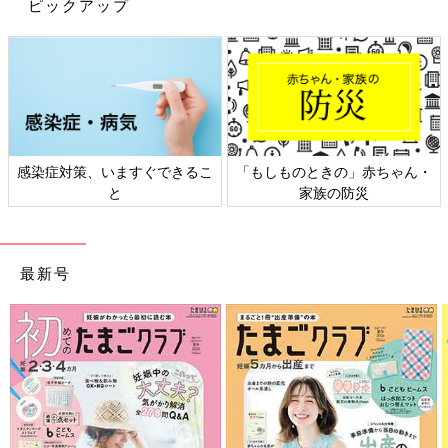
ピックアップ
感染症対策、いますぐできるこ
「もしものときの」赤ちゃん・
と
家族の防災
最新号
Instagramアカウント「yuzulemon22」
yuzulemon22さんがキャンドゥで発見したのはたくさんのくま
さんがたっぷりと印刷されたデザインペーパー。3柄12枚入りで
どれも箔押しまでされているんだそう。ラッピングのアクセン
ト、お手紙、折り紙などアイデア次第でいろいろな使い方ができ
ますね。