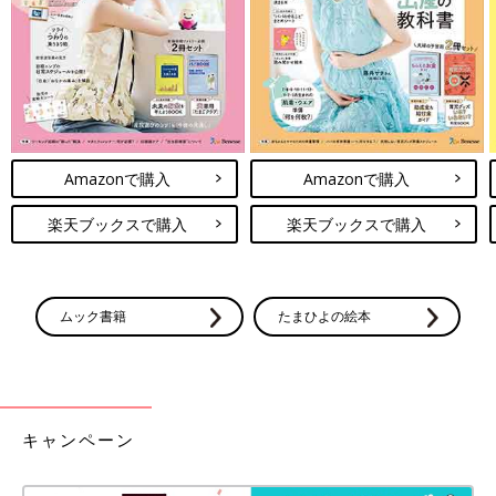
キャンドゥ「信じられない」「かわいす
ぎる」即完！話題のおままごとグッズ5
選
今回はSNSでも話題になったキャンドゥのおま
まごとグッズを特集！子ども用お買い物カート
やティーセットなど、発売するたびに即完する
ほどの人気商品がたくさんあるんです♪ 高クオ
リティでかわいすぎる、キャンドゥのおままご
今回はキャンドゥで展開されているくまさんシリーズの文房具を
とグッズをご紹介します。
Amazonで購入
Amazonで購入
中心にご紹介しました。可愛いくまさんグッズは持っているだけ
で気分が上がりそう♪ 実用性の高いステーショナリーは持ち歩き
楽天ブックスで購入
楽天ブックスで購入
用にもおうち用にも大活躍ですね。
(文：冬白朱)
●記事内容でご紹介している投稿、リンク先は、削除される場合
ムック書籍
たまひよの絵本
があります。あらかじめご了承ください。
●記事の内容は記載当時の情報であり、現在と異なる場合があり
ます。
キャンペーン