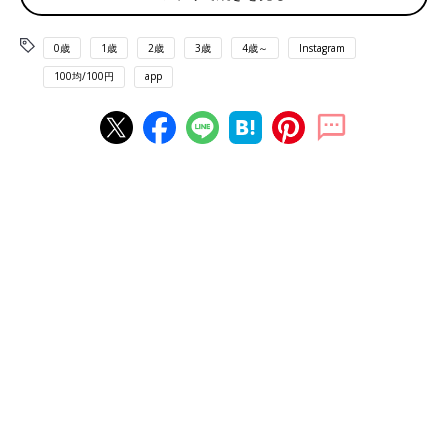
0歳
1歳
2歳
3歳
4歳～
Instagram
100均/100円
app
Instagramアカウント「usako4656」
うさこさんがキャンドゥで見つけたのはくまモチーフのふせんセ
ットです。ポーチ付きなのでふせんがバラバラにならず、持ち歩
きにも便利なだけでなくポーチ裏面にも可愛いくまさんがプリン
トされているようですよ。
なんだか懐かしい？ロケットタイプ蛍光ペン