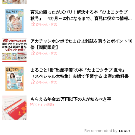
育児の困ったがズバリ！解決する本『ひよこクラブ
秋号』 4カ月～2才になるまで、育児に役立つ情報が
いっぱい！
赤ちゃん・育児
Instagramアカウント「y_journaldays_」
y_journaldays_さんがキャンドゥでゲットしたのはくまさん柄の
アカチャンホンポでたまひよ雑誌を買うとポイント10
マスキングテープです。くまさんの柄は同じですが、ギンガムチ
倍【期間限定】
ェックとタータンチェック、チェック地が違うだけで雰囲気がガ
赤ちゃん・育児
ラッと変わりますね。
まるごと1冊“出産準備”の本『たまごクラブ 夏号』
カップの中からひょっこり！ダイカットふせん
〈スペシャル大特集〉夫婦で予習する 出産の教科書
赤ちゃん・育児
もらえる年金25万円以下の人が知るべき事
PR(くらしの話題)
Recommended by