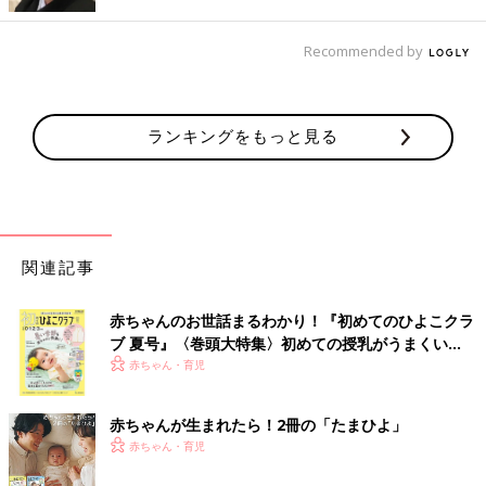
色展開。立てて置くとくまさんが肩車をしているかのようです
ね。一番上のくまさんは蓋になっているそうですよ。
Recommended by
チェックの種類を変えるだけで別物に！
ランキングをもっと見る
関連記事
赤ちゃんのお世話まるわかり！『初めてのひよこクラ
ブ 夏号』〈巻頭大特集〉初めての授乳がうまくい
く！ おっぱい・ミルクの基本と夏のトラブル 解決テ
赤ちゃん・育児
ク
赤ちゃんが生まれたら！2冊の「たまひよ」
赤ちゃん・育児