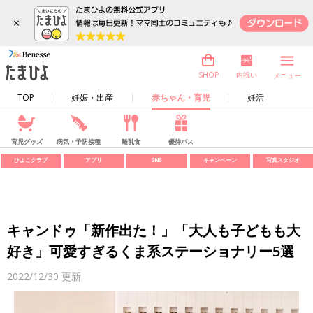
×
内祝い
SHOP
メニュー
TOP
妊娠・出産
赤ちゃん・育児
妊活
育児グッズ
病気・予防接種
離乳食
優待パス
ひよこクラブ
アプリ
SNS
キャンペーン
写真スタジオ
キャンドゥ「新作出た！」「大人も子どもも大
好き」可愛すぎるくま系ステーショナリー5選
2022/12/30
更新