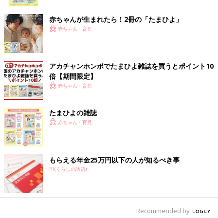
ク
赤ちゃんが生まれたら！2冊の「たまひよ」
赤ちゃん・育児
アカチャンホンポでたまひよ雑誌を買うとポイント10
倍【期間限定】
赤ちゃん・育児
たまひよの雑誌
赤ちゃん・育児
もらえる年金25万円以下の人が知るべき事
PR(くらしの話題)
出典：Instagramアカウント「account_itsu」
account_itsuさんは「Joy of Print フライスカバーオール」を購
入。こちらは、お風呂上がり→寝る前のにこにこタイムのときの
Recommended by
お写真なんだそう。お子さんの笑顔がたまらなくキュート！着心