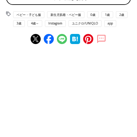
ベビー・子ども服
新生児肌着・ベビー服
0歳
1歳
2歳
3歳
4歳～
Instagram
ユニクロ/UNIQLO
app
出典：Instagramアカウント「kohayuru_nikki」
こはゆるさんは「ディズニー キディア キルトパジャマ」（1,990
円）を購入。こちらのアイテムが発売されるのを、ずーーーっと
楽しみに待っていたんだそう。お子さんの希望により、ミッキー
＆ドナルドのデザインをチョイス！ズボンのワンポイントも可愛
らしいですよね。