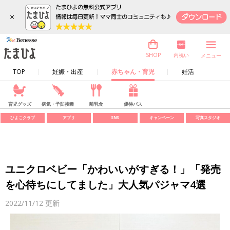
×
内祝い
SHOP
メニュー
TOP
妊娠・出産
赤ちゃん・育児
妊活
育児グッズ
病気・予防接種
離乳食
優待パス
ひよこクラブ
アプリ
SNS
キャンペーン
写真スタジオ
ユニクロベビー「かわいいがすぎる！」「発売
を心待ちにしてました」大人気パジャマ4選
2022/11/12
更新