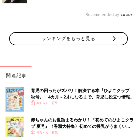
Recommended by
ランキングをもっと見る
出典：Instagramアカウント「chacha_kuro01go」
mochikoさんは「絵本コレクション パジャマ 11ぴきのねことあ
ほうどり」を購入。80サイズで少し大きめだけど、すそをまくれ
関連記事
ば問題なさそうとのこと。かわいいがすぎる！ととってもお気に
入りの様子。お似合いですよね♪
育児の困ったがズバリ！解決する本『ひよこクラブ
秋号』 4カ月～2才になるまで、育児に役立つ情報が
寝る前のにこにこタイム♪ 「Joy of Print フライス
いっぱい！
赤ちゃん・育児
カバーオール」をパジャマに！
赤ちゃんのお世話まるわかり！『初めてのひよこクラ
ブ 夏号』〈巻頭大特集〉初めての授乳がうまくい
く！ おっぱい・ミルクの基本と夏のトラブル 解決テ
赤ちゃん・育児