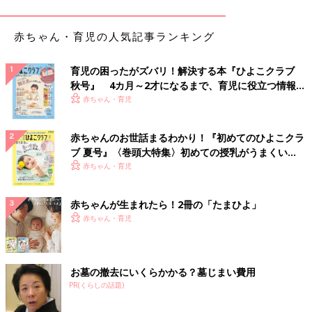
かわいいがすぎる！「絵本コレクション パジャマ
赤ちゃん・育児の人気記事ランキング
11ぴきのねことあほうどり」
育児の困ったがズバリ！解決する本『ひよこクラブ
秋号』 4カ月～2才になるまで、育児に役立つ情報が
いっぱい！
赤ちゃん・育児
赤ちゃんのお世話まるわかり！『初めてのひよこクラ
ブ 夏号』〈巻頭大特集〉初めての授乳がうまくい
く！ おっぱい・ミルクの基本と夏のトラブル 解決テ
赤ちゃん・育児
ク
赤ちゃんが生まれたら！2冊の「たまひよ」
赤ちゃん・育児
お墓の撤去にいくらかかる？墓じまい費用
PR(くらしの話題)