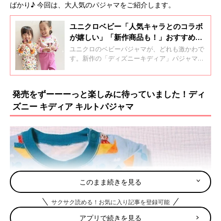
ばかり♪ 今回は、大人気のパジャマをご紹介します。
ユニクロベビー「人気キャラとのコラボ
が嬉しい」「新作商品も！」おすすめパ
ジャマ5選
ユニクロのベビーパジャマが、どれも激かわで
す。新作の「ディズニーキディア」パジャマ
や、絵本コレクションとのコラボなど、欲しく
なるものばかり！今回はそんなユニクロの、お
すすめパジャマをご紹介します。
発売をずーーーっと楽しみに待っていました！ディ
ズニー キディア キルトパジャマ
このまま続きを見る
サクサク読める！お気に入り記事を登録可能
アプリで続きを見る