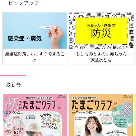
ピックアップ
出典：Instagramアカウント「2_08naka」
珠里さんは「ディズニー キディア キルトパジャマ」を2着購入。
きょうだいでお揃いのパジャマにしてみたんだそう。おもちゃに
なったディズニーキャラクターが集合しているにぎやかなデザイ
感染症対策、いますぐできるこ
「もしものときの」赤ちゃん・
ンで、見るだけでワクワクしちゃうパジャマですよね。とっても
と
家族の防災
楽しそうです♪
ユニクロベビー「590円とは思えない生
最新号
地感」「新作レギンスも」秋冬万能アイ
テム4選
ユニクロのベビーアイテムでは、さまざまな秋
冬アイテムが展開されてきました。大人気のレ
ギンスからは新作のコーデュロイ素材、パジャ
マでもインナーでも使える長袖肌着など、どれ
も注目です！今回はそんな、おすすめの万能ア
ユニクロのパジャマは可愛らしいデザインが多く、あれもこれも
イテムをご紹介します。
と欲しくなるものばかりでしたね。ママだけでなく、お子さん自
身もパジャマを気に入ってくれることもあり、お風呂あとはスム