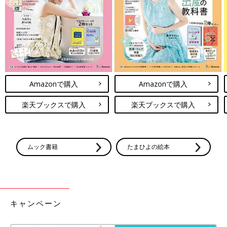
ーズに着てくれるなんてことも♪ 気になるアイテムがあれば、ぜ
ひともチェックしてみてくださいね。
(文・水川ちさ)
●記事内容でご紹介している投稿、リンク先は、削除される場合
があります。あらかじめご了承ください。
●記事の内容は記載当時の情報であり、現在と異なる場合があり
ます。
Amazonで購入
Amazonで購入
●記事内の価格はすべて税込み、2022年10月時点のものです。
楽天ブックスで購入
楽天ブックスで購入
ムック書籍
たまひよの絵本
キャンペーン