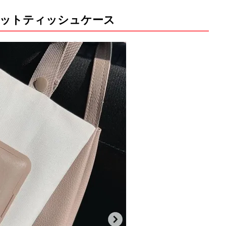
ェットティッシュケース
M
u
t
e