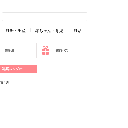
妊娠・出産
赤ちゃん・育児
妊活
離乳食
優待パス
写真スタジオ
貨4選