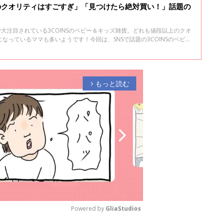
このクオリティはすごすぎ」「見つけたら絶対買い！」話題の
で大注目されている3COINSのベビー＆キッズ雑貨。どれも値段以上のクオ
なっているママも多いようです！今回は、SNSで話題の3COINSのベビー
もっと読む
arrow_forward_ios
Powered by 
GliaStudios