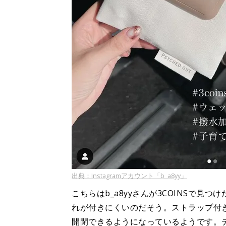
出典：Instagramアカウント「b_a8yy」
こちらはb_a8yyさんが3COINSで
れが付きにくいのだそう。ストラップ付
開閉できるようになっているようです。