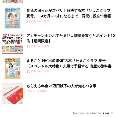
育児の困ったがズバリ！解決する本『ひよこクラブ
夏号』 4カ月～2才になるまで、育児に役立つ情報が
いっぱい！
赤ちゃん・育児
アカチャンホンポでたまひよ雑誌を買うとポイント10
倍【期間限定】
赤ちゃん・育児
出典：Instagramアカウント「hnhr_boy」
まるごと1冊“出産準備”の本『たまごクラブ 夏号』
はなもさんはしまむらで人気のキッズブランド「LITTC（リトシ
〈スペシャル大特集〉夫婦で予習する 出産の教科書
ー）」アイテムをセレクト！全てしまむらオンラインで注文した
赤ちゃん・育児
そうで、ジャケットは「迷いすぎてイロチ買い」とのこと。全身
ディズニーコーデが可愛いですね！
もらえる年金25万円以下の人が知るべき事
PR(くらしの話題)
冬のお揃いコーデに使える！チェックパンツ
Recommended by