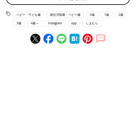
ベビー・子ども服
新生児肌着・ベビー服
0歳
1歳
2歳
3歳
4歳～
Instagram
app
しまむら
出典：Instagramアカウント「apple.l213」
eom...さんはしまむらの新ブランド「Littlelulu（リトルルル）」
でベストをGET！価格は979円で、さまざまなインナーに合う万
能アイテムとのこと。こちらの方はふんわりしたブラウスに合わ
せたそうで、おしゃれな重ね着コーデになっていますよね♪
肌触りも着心地も最高！ふわモコカーディガン