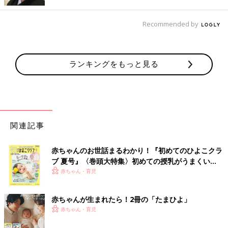
Recommended by
出典：Instagramアカウント「m.k.sisters_」
chiiiさんはしまむらで買ったカーディガンでコーディネート♪ ふ
わもこ素材で肌ざわりがいいだけでなく、軽くて着心地抜群なん
ランキングをもっと見る
だとか！こちらの方は色違いで買ったそうで価格は1つ1,089円と
のこと！
「LITTC（リトシー）」で全身ディズニーコーデ
関連記事
赤ちゃんのお世話まるわかり！『初めてのひよこクラ
ブ 夏号』〈巻頭大特集〉初めての授乳がうまくい
く！ おっぱい・ミルクの基本と夏のトラブル 解決テ
赤ちゃん・育児
ク
赤ちゃんが生まれたら！2冊の「たまひよ」
赤ちゃん・育児