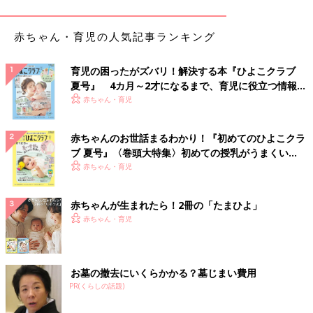
赤ちゃん・育児の人気記事ランキング
育児の困ったがズバリ！解決する本『ひよこクラブ
夏号』 4カ月～2才になるまで、育児に役立つ情報が
いっぱい！
赤ちゃん・育児
赤ちゃんのお世話まるわかり！『初めてのひよこクラ
ブ 夏号』〈巻頭大特集〉初めての授乳がうまくい
く！ おっぱい・ミルクの基本と夏のトラブル 解決テ
赤ちゃん・育児
ク
赤ちゃんが生まれたら！2冊の「たまひよ」
赤ちゃん・育児
お墓の撤去にいくらかかる？墓じまい費用
PR(くらしの話題)