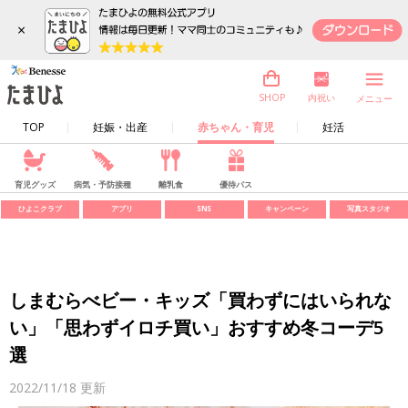
×
内祝い
SHOP
メニュー
TOP
妊娠・出産
赤ちゃん・育児
妊活
育児グッズ
病気・予防接種
離乳食
優待パス
ひよこクラブ
アプリ
SNS
キャンペーン
写真スタジオ
しまむらべビー・キッズ「買わずにはいられな
い」「思わずイロチ買い」おすすめ冬コーデ5
選
2022/11/18
更新