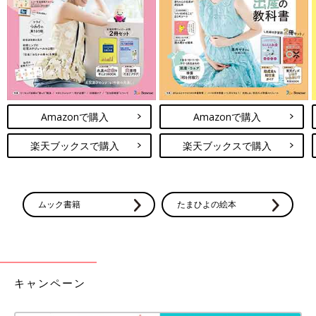
ma2ma2さんはしまむらで買ったニットトップスでベビーコー
デ！ズボンは「après les cours（アプレ レ クール）」、くつは
「futafuta（フタフタ）」のものだそう。ニットやボトムスの素
材感が冬らしいですよね♪
ダイソー、しまむら…「高見え」「ちょ
い持ち用に最適」人気スマホショルダー
5選
Amazonで購入
Amazonで購入
最近人気に拍車がかかり、種類も豊富になって
きたスマホショルダー。「試しに使ってみたい
けどどんな商品があるの？」「どこのお店に売
楽天ブックスで購入
楽天ブックスで購入
っているの？」とお悩みの方もいるのでは？ そ
こで今回は、身近なお店で買えるおしゃれなス
どのコーディネートも可愛らしくて、プチプラアイテムが使われ
マホショルダーをご紹介します！
ているとは思えないクオリティですよね！冬のベビー・キッズコ
ムック書籍
たまひよの絵本
ーデをさらに楽しみたいという方は、ぜひしまむらをチェックし
てみてくださいね！
(文・ナキナキ)
※記事内容でご紹介している投稿、リンク先は、削除される場合
があります。あらかじめご了承ください。
キャンペーン
※記事の内容は記載当時の情報であり、現在と異なる場合があり
ます。