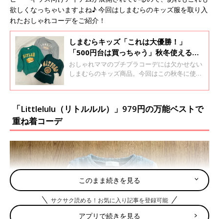
欲しくなっちゃいますよね♪ 今回はしまむらのキッズ服を取り入
れたおしゃれコーデをご紹介！
しまむらキッズ「これは大優勝！」
「500円台は買っちゃう」秋冬使えるト
レーナーおすすめ4選
おしゃれママのプチプラコーデには欠かせない
しまむらのキッズ商品。今回はこの秋冬に使え
るトレーナーを買った方のインスタ投稿をご紹
介します♪ ぜひみなさんも真似してみてくださ
いね！
「Littlelulu（リトルルル）」979円の万能ベストで
重ね着コーデ
このまま続きを見る
サクサク読める！お気に入り記事を登録可能
アプリで続きを見る