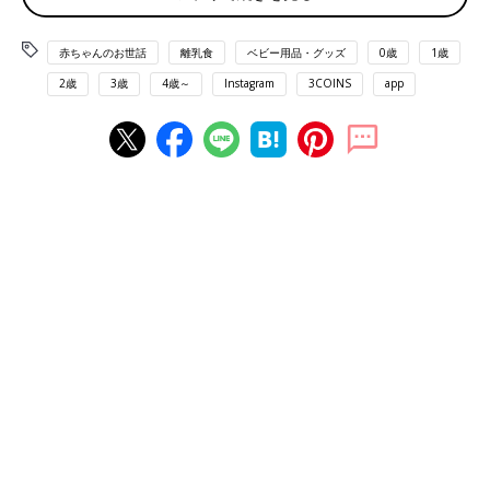
赤ちゃんのお世話
離乳食
ベビー用品・グッズ
0歳
1歳
2歳
3歳
4歳～
Instagram
3COINS
app
出典：Instagramアカウント「yururi_life37」
こちらはyururi_life37さんが
3COINS
で購入した吸盤付きシリコー
ンプレート。裏面に吸盤が付いていて机に固定できるので、お皿
をひっくり返してしまうお子さんにおすすめなんだとか。吸盤付
きプレートが550円で買えるのはありがたいとコスパのよさに大
満足のようです♪
丸い持ち手がポイント！にぎりやすいカトラリーセ
ット