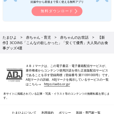
妊娠中から産後まで長く使える無料アプリ
無料ダウンロード
たまひよ
赤ちゃん・育児
赤ちゃんのお世話
【新
作】3COINS「こんなの欲しかった」「安くて優秀」大人気のお食
事グッズ4選
ＡＢＪマークは、この電子書店・電子書籍配信サービスが、
著作権者からコンテンツ使用許諾を得た正規版配信サービス
であることを示す登録商標（登録番号 第11091000号）です。
ABJマークの詳細、ABJマークを掲示しているサービスの一覧
はこちら→
https://aebs.or.jp/
本サイトに掲載されている記事・写真・イラスト等のコンテンツの無断転載を禁じま
す。
たまひよについて
利用規約
ポリシー
医師・専門家一覧