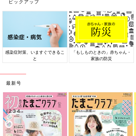
ピックアップ
こちらはneco.ta.neco8958さんが3COINSで購入した長袖お食事
エプロン。手づかみ食べで袖が汚れることが多く、ちょうど長袖
エプロンが欲しいと思っていたタイミングで発売されたんだそ
う。安くて優秀と大満足のようです♪
3COINS「毎度ながら沼」「さすがスリ
コ」ママおすすめのお出かけグッズ4選
3COINSから、とっても便利なお出かけグッズ
感染症対策、いますぐできるこ
「もしものときの」赤ちゃん・
が登場しました！実際にゲットしたママたちは
と
家族の防災
「安すぎる」「かなり便利」と、コスパのよさ
や機能性に大満足のようです♪ 今回は、ママた
ちおすすめのお出かけグッズをご紹介します。
今回は3COINSの離乳食グッズをご紹介しました。発売初日から
SNSで話題となり、すぐに売り切れてしまったアイテムもあるよ
最新号
うです！店舗ごとに在庫が異なるようなので、気になるアイテム
があればぜひ探してみてくださいね。
(文：mayu)
●記事内の価格はすべて税込み、2022年10月時点のものです。
●記事内容でご紹介している投稿、リンク先は、削除される場合
があります。あらかじめご了承ください。
●記事の内容は記載当時の情報であり、現在と異なる場合があり