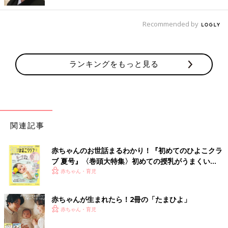
こちらはma__ao00さんが3COINSで購入した「にぎりやすいカ
トラリーセット」。持ち手部分が丸くて大きいので小さいお子さ
Recommended by
んでもにぎりやすそうですね。この方のお子さんは気に入ってい
る様子だったとのこと◎
ランキングをもっと見る
こんなの欲しかった！汚れ防止マット
関連記事
赤ちゃんのお世話まるわかり！『初めてのひよこクラ
ブ 夏号』〈巻頭大特集〉初めての授乳がうまくい
く！ おっぱい・ミルクの基本と夏のトラブル 解決テ
赤ちゃん・育児
ク
赤ちゃんが生まれたら！2冊の「たまひよ」
赤ちゃん・育児