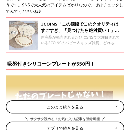
うです。SNSで大人気のアイテムばかりなので、ぜひチェックし
てみてくださいね♪
3COINS「この値段でこのクオリティは
すごすぎ」「見つけたら絶対買い！」話
題のベビー＆キッズ雑貨5選
新商品が発売されるたびにSNSで大注目されて
いる3COINSのベビー＆キッズ雑貨。どれも値
段以上のクオリティでコスパがよすぎると虜に
なっているママも多いようです！今回は、SNS
で話題の3COINSのベビー＆キッズ雑貨をご紹
吸盤付きシリコーンプレートが550円！
介します。
このまま続きを見る
サクサク読める！お気に入り記事を登録可能
アプリで続きを見る