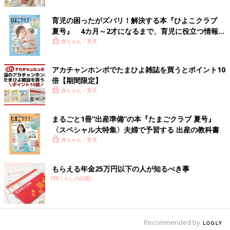
育児の困ったがズバリ！解決する本『ひよこクラブ
夏号』 4カ月～2才になるまで、育児に役立つ情報が
いっぱい！
赤ちゃん・育児
アカチャンホンポでたまひよ雑誌を買うとポイント10
倍【期間限定】
赤ちゃん・育児
まるごと1冊“出産準備”の本『たまごクラブ 夏号』
出典：Instagramアカウント「etanko_mama」
〈スペシャル大特集〉夫婦で予習する 出産の教科書
赤ちゃん・育児
こちらはetanko_mamaさんが550円で購入した3COINSの汚れ防
止マット。裏に滑り止めが付いていて、いすを動かしてもずれに
くいところが気に入っているんだとか。表面は撥水加工されてい
もらえる年金25万円以下の人が知るべき事
るようなので、手入れもしやすそうですね。こんなの欲しかった
PR(くらしの話題)
と満足そうです♪
安くて優秀♪ 長袖お食事エプロン
Recommended by