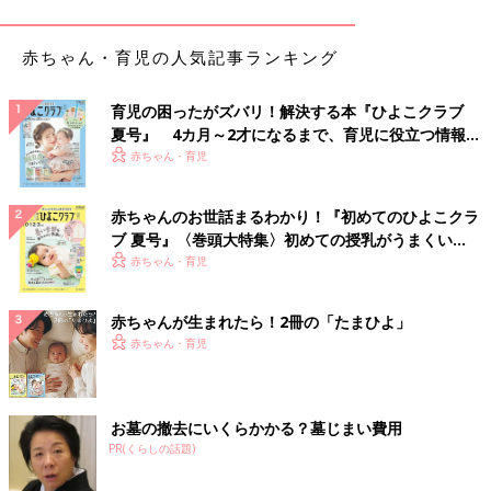
赤ちゃん・育児の人気記事ランキング
育児の困ったがズバリ！解決する本『ひよこクラブ
夏号』 4カ月～2才になるまで、育児に役立つ情報が
いっぱい！
赤ちゃん・育児
赤ちゃんのお世話まるわかり！『初めてのひよこクラ
ブ 夏号』〈巻頭大特集〉初めての授乳がうまくい
く！ おっぱい・ミルクの基本と夏のトラブル 解決テ
赤ちゃん・育児
ク
赤ちゃんが生まれたら！2冊の「たまひよ」
赤ちゃん・育児
お墓の撤去にいくらかかる？墓じまい費用
PR(くらしの話題)
出典：Instagramアカウント「ma__ao00」