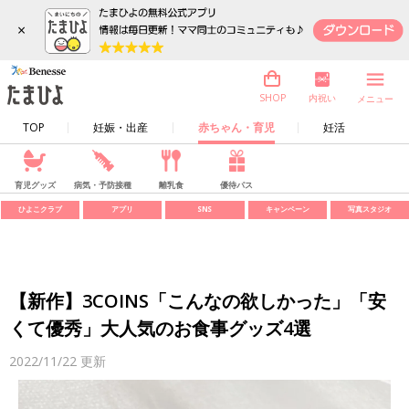
×
内祝い
SHOP
メニュー
TOP
妊娠・出産
赤ちゃん・育児
妊活
育児グッズ
病気・予防接種
離乳食
優待パス
ひよこクラブ
アプリ
SNS
キャンペーン
写真スタジオ
【新作】3COINS「こんなの欲しかった」「安
くて優秀」大人気のお食事グッズ4選
2022/11/22
更新