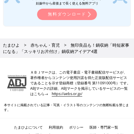
妊娠中から産後まで長く使える無料アプリ
無料ダウンロード
たまひよ
赤ちゃん・育児
無印良品も！鍋収納「時短家事
になる」「スッキリお片付け」鍋収納アイデア4選
ＡＢＪマークは、この電子書店・電子書籍配信サービスが、
著作権者からコンテンツ使用許諾を得た正規版配信サービス
であることを示す登録商標（登録番号 第11091000号）です。
ABJマークの詳細、ABJマークを掲示しているサービスの一覧
はこちら→
https://aebs.or.jp/
本サイトに掲載されている記事・写真・イラスト等のコンテンツの無断転載を禁じま
す。
たまひよについて
利用規約
ポリシー
医師・専門家一覧