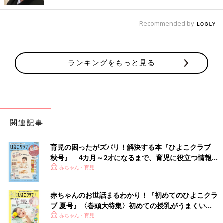
出典：Instagramアカウント「yuki.y.y.house」
Recommended by
yuki.y.y.houseさんは伸縮式のフライパンスタンドを使い、お鍋
やフライパンなどをコンロ下に収納しています。フライパンスタ
ンドはお鍋やフライパンのサイズに合わせて金属製の仕切りの位
ランキングをもっと見る
置を自由に調整できるのだとか。とてもきれいに収納できていま
すね。
無印良品のアクリル仕切りスタンドでお鍋やフライ
パンを収納！
関連記事
育児の困ったがズバリ！解決する本『ひよこクラブ
秋号』 4カ月～2才になるまで、育児に役立つ情報が
いっぱい！
赤ちゃん・育児
赤ちゃんのお世話まるわかり！『初めてのひよこクラ
ブ 夏号』〈巻頭大特集〉初めての授乳がうまくい
く！ おっぱい・ミルクの基本と夏のトラブル 解決テ
赤ちゃん・育児