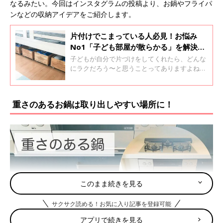
なるみたい。今回はインスタグラムの投稿より、お鍋やフライパ
ンなどの収納アイデアをご紹介します。
片付けでこまっている人必見！お悩み
No1「子ども部屋が散らかる」を解決す
る２つの収納術【子ども5人の整理収納
子どもが自分で片づけをしてくれたら、どんな
アドバイザー】
にラクだろう〜と思うことってありますよね。
筆者は子ども5人の片づけのプロですが、片づ
けられなくて困っているお客さまから一番いた
だく質問が子ども部屋の収納について。今回
重さのあるお鍋は取り出しやすい場所に！
は、これまで筆者宅やお客さま宅で実践してき
た「子ども部屋収納術」について、特に有効だ
った「吊るす」と「転がす」収納術をご紹介し
ます。
このまま続きを見る
サクサク読める！お気に入り記事を登録可能
アプリで続きを見る