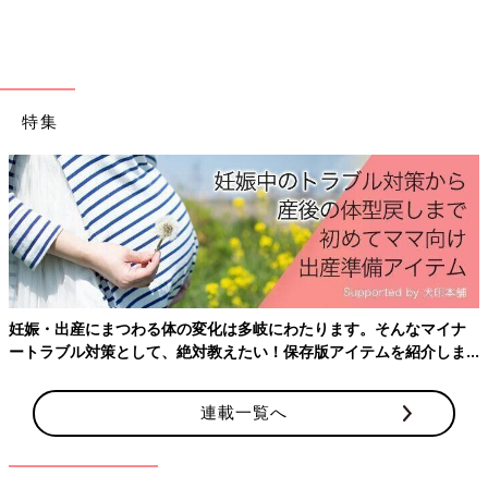
特集
出典：Instagramアカウント「anna_no_ouchi」
annaさんはお鍋などの調理器具を一軍と二軍に分け、コンロ下
に収納しています。取り出しやすい上段には、お鍋や包丁、菜箸
などよく使うものを収納し、下段にはやかんやホットサンドな
ど、時々使うものを収納しているそう。とても使いやすそうです
ね。
妊娠・出産にまつわる体の変化は多岐にわたります。そんなマイナ
ートラブル対策として、絶対教えたい！保存版アイテムを紹介しま
無印良品も！「横幅10センチでもぴった
す。
り」「デッドスペースを有効活用」隙間
連載一覧へ
収納アイデア4選
キッチンの冷蔵庫横や脱衣所の洗濯機横などに
できるほんの少しの隙間。上手に収納スペース
として活用することもできるみたい！今回はイ
ンスタグラムの投稿より、隙間収納のアイデア