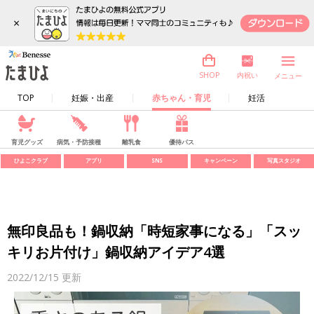
×
内祝い
SHOP
メニュー
TOP
妊娠・出産
赤ちゃん・育児
妊活
育児グッズ
病気・予防接種
離乳食
優待パス
ひよこクラブ
アプリ
SNS
キャンペーン
写真スタジオ
無印良品も！鍋収納「時短家事になる」「スッ
キリお片付け」鍋収納アイデア4選
2022/12/15
更新