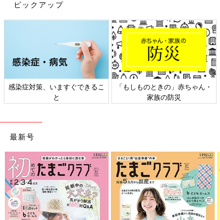
ピックアップ
をご紹介します。ぜひ、取り入れてみてくださ
今回はインスタグラムの投稿より、お鍋やフライパンなどの調理
い。
器具の収納アイデアをご紹介しました。動線や使いやすさを考え
ることで、収納場所も決まってきそうですね。ぜひ、取り入れて
みてください。
(文：まり)
●記事内容でご紹介している投稿、リンク先は、削除される場合
があります。あらかじめご了承ください。
感染症対策、いますぐできるこ
「もしものときの」赤ちゃん・
●記事の内容は記載当時の情報であり、現在と異なる場合があり
と
家族の防災
ます。
最新号