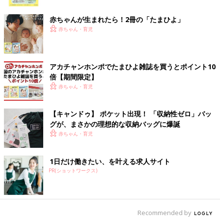
ク
赤ちゃんが生まれたら！2冊の「たまひよ」
赤ちゃん・育児
出典：Instagramアカウント「lotus_sky_home」
アカチャンホンポでたまひよ雑誌を買うとポイント10
倍【期間限定】
lotus_sky_homeさんは
無印
良品のアクリル仕切りを使い、お鍋
赤ちゃん・育児
やフライパンなどを収納しています。ゆがむ心配もなく、スッキ
リお片付けができているそう。透明の仕切りだと、見た目もきれ
いですね。
【キャンドゥ】 ポケット出現！ 「収納性ゼロ」バッ
グが、まさかの理想的な収納バッグに爆誕
赤ちゃん・育児
お鍋などの調理器具を一軍と二軍に分けて収納！
1日だけ働きたい、を叶える求人サイト
PR(ショットワークス)
Recommended by