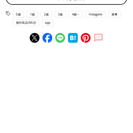
0歳
1歳
2歳
3歳
4歳～
Instagram
家事
無印良品/MUJI
app
出典：Instagramアカウント「nikonico.niko」
まゆみさんは重さのあるお鍋などをコンロ下の引き出しに収納し
ています。取り出しやすい場所にしまうことで、毎回出すのが億
劫にならないのだとか。また、低い位置にある引き出しにしまう
ことで、地震など災害時の被害を少なくできるそう。とてもよい
アイデアですね。
フライパンスタンドを使ってお鍋を収納！