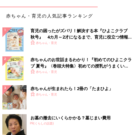
赤ちゃん・育児の人気記事ランキング
育児の困ったがズバリ！解決する本『ひよこクラブ
秋号』 4カ月～2才になるまで、育児に役立つ情報が
いっぱい！
赤ちゃん・育児
赤ちゃんのお世話まるわかり！『初めてのひよこクラ
ブ 夏号』〈巻頭大特集〉初めての授乳がうまくい
く！ おっぱい・ミルクの基本と夏のトラブル 解決テ
赤ちゃん・育児
ク
赤ちゃんが生まれたら！2冊の「たまひよ」
赤ちゃん・育児
お墓の撤去にいくらかかる？墓じまい費用
PR(くらしの話題)