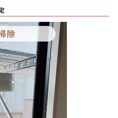
定
M
u
t
e