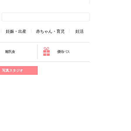
妊娠・出産
赤ちゃん・育児
妊活
離乳食
優待パス
写真スタジオ