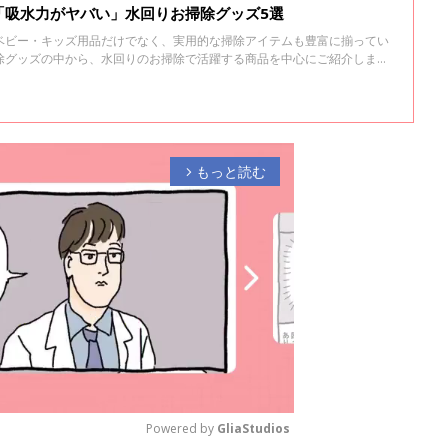
「吸水力がヤバい」水回りお掃除グッズ5選
ベビー・キッズ用品だけでなく、実用的な掃除アイテムも豊富に揃ってい
除グッズの中から、水回りのお掃除で活躍する商品を中心にご紹介しま
もっと読む
arrow_forward_ios
Powered by 
GliaStudios