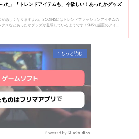
しかった」「トレンドアイテムも」今欲しい！あったかグッズ
が恋しくなりますよね。3COINSにはトレンドファッションアイテムの
ックスなどあったかグッズが登場しているようです！SNSで話題のアイテ
してみてください。
もっと読む
arrow_forward_ios
Powered by 
GliaStudios