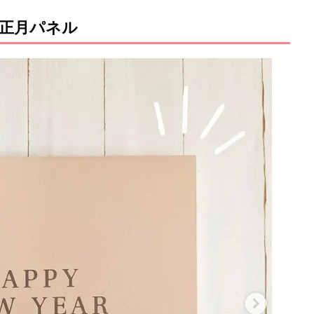
お正月パネル
M
u
t
e