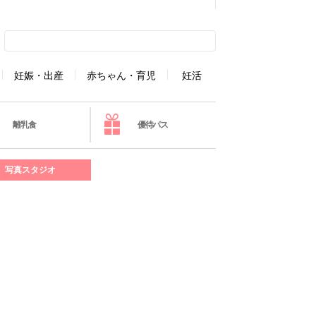
妊娠・出産
赤ちゃん・育児
妊活
離乳食
優待パス
写真スタジオ