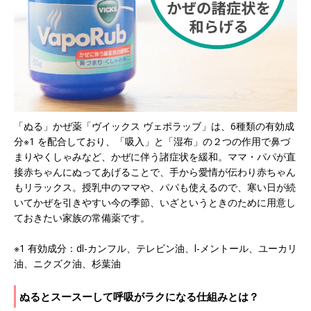
「ぬる」かぜ薬「ヴイックス ヴェポラッブ」は、6種類の有効成
分※︎1 を配合しており、「吸入」と「湿布」の２つの作用で鼻づ
まりやくしゃみなど、かぜに伴う諸症状を緩和。ママ・パパが直
接赤ちゃんにぬってあげることで、手から愛情が伝わり赤ちゃん
もリラックス。授乳中のママや、パパも使えるので、寒い日が続
いてかぜを引きやすい今の季節、いざというときのために用意し
ておきたい家族の常備薬です。
※1 有効成分：dl-カンフル、テレビン油、l-メントール、ユーカリ
油、ニクズク油、杉葉油
ぬるとスースーして呼吸がラクになる仕組みとは？