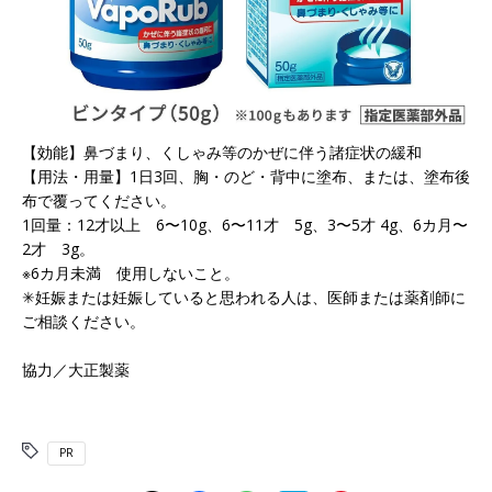
【効能】鼻づまり、くしゃみ等のかぜに伴う諸症状の緩和
【用法・用量】1日3回、胸・のど・背中に塗布、または、塗布後
布で覆ってください。
1回量：12才以上 6〜10g、6〜11才 5g、3〜5才 4g、6カ月〜
2才 3g。
※︎6カ月未満 使用しないこと。
✳︎妊娠または妊娠していると思われる人は、医師または薬剤師に
ご相談ください。
協力／大正製薬
PR