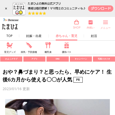
×
内祝い
SHOP
メニュー
TOP
妊娠・出産
赤ちゃん・育児
妊活
育児グッズ
病気・予防接種
離乳食
優待パス
ひよこクラブ
アプリ
SNS
キャンペーン
写真スタジオ
おや？鼻づまり？と思ったら、早めにケア！ 生
後6カ月から使える〇〇が人気
2023/01/16
更新