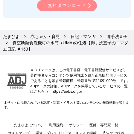
無料ダウンロード
たまひよ
赤ちゃん・育児
日記・マンガ
御手洗直子
真空断熱食洗機可の水筒（UMA)の住処【御手洗直子のコマダ
ム日記 ＃163】
ＡＢＪマークは、この電子書店・電子書籍配信サービスが、
著作権者からコンテンツ使用許諾を得た正規版配信サービス
であることを示す登録商標（登録番号 第11091000号）です。
ABJマークの詳細、ABJマークを掲示しているサービスの一覧
はこちら→
https://aebs.or.jp/
本サイトに掲載されている記事・写真・イラスト等のコンテンツの無断転載を禁じま
す。
たまひよについて
利用規約
ポリシー
医師・専門家一覧
サイトマップ
調査・プレスリリース・メディア掲載
広告のご相談