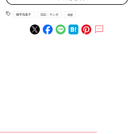
ゃあ1Ⅼを…と思ったところでサイズを見てみると、長いのであ
る。でかいのは想定していた。でかいのではない。長いのであ
御手洗直子
日記・マンガ
app
る。
長さが35.8cmある。これがまたランドセルにギリ入らないので
ある。手持ちかあ…手持ちでコレを…うーん、まあ…うーん。で
きれば、ランドセルに入ってほしい…。と思い、まさかと思って
測ったらうちの食洗機に入らないのである。
まじで？？？？食洗機に？？？？？？こんだけ食洗機可の製品を
探して、やっと希望を叶える唯一の製品に辿り着いておきなが
ら、物理的に食洗機で洗えない（入らない）とか、あ
る？？？？？？？？
しかもうち深型食洗機なので一般の（おそらく日本の）食洗機に
入らないぞスタンレー。
絶望した。まる二日くらいかけて、ネットに張り付いて調べまく
った結果がコレである。まじでーーーー？