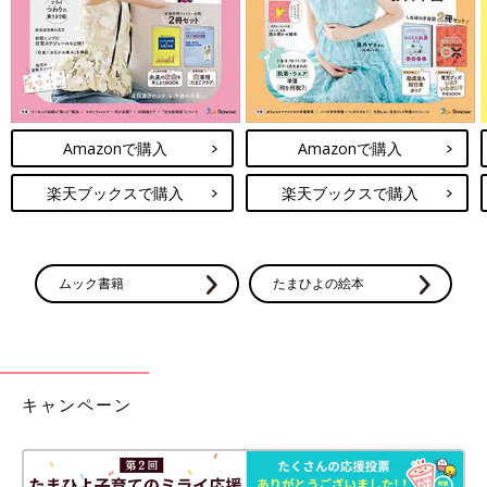
真空断熱食洗機可の
一覧
チケ取り中にカードが
水筒（UMA)【御手洗
ロックされるとこうな
直子のコマダム日記
る【御手洗直子のコマ
＃162】
ダム日記 ＃164】
Amazonで購入
Amazonで購入
楽天ブックスで購入
楽天ブックスで購入
ムック書籍
たまひよの絵本
キャンペーン