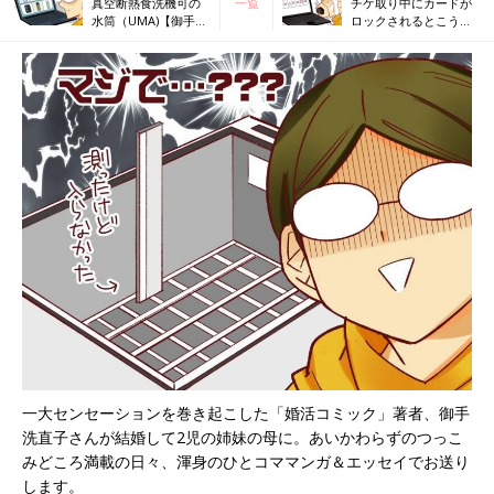
真空断熱食洗機可の
一覧
チケ取り中にカードが
水筒（UMA)【御手洗
ロックされるとこうな
直子のコマダム日記
る【御手洗直子のコマ
＃162】
ダム日記 ＃164】
一大センセーションを巻き起こした「婚活コミック」著者、御手
洗直子さんが結婚して2児の姉妹の母に。あいかわらずのつっこ
みどころ満載の日々、渾身のひとコママンガ＆エッセイでお送り
します。