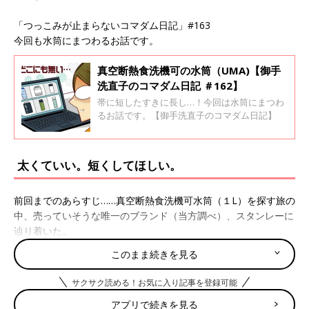
「つっこみが止まらないコマダム日記」#163
今回も水筒にまつわるお話です。
真空断熱食洗機可の水筒（UMA)【御手
洗直子のコマダム日記 ＃162】
帯に短したすきに長し…！今回は水筒にまつわ
るお話です。【御手洗直子のコマダム日記】
太くていい。短くしてほしい。
前回までのあらすじ……真空断熱食洗機可水筒（１L）を探す旅の
中、売っていそうな唯一のブランド（当方調べ）、スタンレーに
辿り着いた。
このまま続きを見る
というわけで最後の砦、スタンレーにて真空断熱食洗機可水筒を
サクサク読める！お気に入り記事を登録可能
探してみたところ、あった！１Lもあるし、1.9Lもある！さすが
アプリで続きを見る
はスタンレーさんや！いや今回初めて存じ上げたのですけど、じ