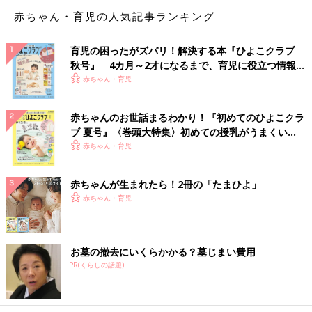
赤ちゃん・育児の人気記事ランキング
仕方が無いので容量を妥協し、スタンレーの真空断熱食洗機可
育児の困ったがズバリ！解決する本『ひよこクラブ
700mlの水筒を買ったのであった。届いた物を見るとわりと量は
秋号』 4カ月～2才になるまで、育児に役立つ情報が
入りそうなので、しばらくこれで様子を見てほしいとむすめに伝
いっぱい！
赤ちゃん・育児
え、水筒探しの旅は幕を閉じた……。
ように見えてその後しつこく探してイエティの公式サイトで紹介
赤ちゃんのお世話まるわかり！『初めてのひよこクラ
されているクリーンカンティーンというブランドの水筒が真空断
ブ 夏号』〈巻頭大特集〉初めての授乳がうまくい
熱食洗機可で１L＆40oz （1182ml）まで展開しているのを見つ
く！ おっぱい・ミルクの基本と夏のトラブル 解決テ
赤ちゃん・育児
けた。あった！俺は蛇のようにしつこいぞ。しかしこいつ今度は
ク
サイズが未掲載のため問い合わせするまで長さが不明なのであ
赤ちゃんが生まれたら！2冊の「たまひよ」
る。サイズをください。通販して食洗機に入らなかったら万死で
赤ちゃん・育児
ある（私の心が）。ここまで突き止めておきながらすでにスタン
レーの700mlを買ってしまったので問い合わせていない。ラピュ
タは本当にあったの…？しつこさを最後まで発揮しない。（無
お墓の撤去にいくらかかる？墓じまい費用
念）
PR(くらしの話題)
最終的に妥協を許してしまった惰弱である私の捜索範囲内ではあ
るが、皆様の捜索の参考になれば。他に真空断熱食洗機可1Ⅼ水筒