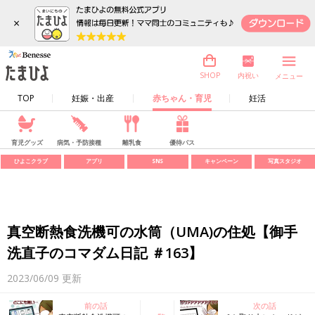
×
内祝い
SHOP
メニュー
TOP
妊娠・出産
赤ちゃん・育児
妊活
育児グッズ
病気・予防接種
離乳食
優待パス
ひよこクラブ
アプリ
SNS
キャンペーン
写真スタジオ
真空断熱食洗機可の水筒（UMA)の住処【御手
洗直子のコマダム日記 ＃163】
2023/06/09
更新
前の話
次の話