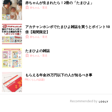
女子になると、人生こうなる！～底～」（一迅社）、「つっこみ
赤ちゃんが生まれたら！2冊の「たまひよ」
が止まらない育児日記」「さらにつっこみが止まらない育児日
赤ちゃん・育児
記」（ベネッセコーポレーション）など。たまひよのサイトで、
数話限定公開中。
御手洗直子twitter：
＠mitarainaoko
アカチャンホンポでたまひよ雑誌を買うとポイント10
倍【期間限定】
赤ちゃん・育児
たまひよの雑誌
赤ちゃん・育児
もらえる年金25万円以下の人が知るべき事
PR(くらしの話題)
Recommended by