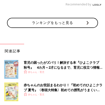
があったら教えてほしい。（力尽きた所で終わる）（おわり）
Recommended by
おたくマンガ家ママデビュー！！ つっ
こみが止まらない育児日記 第２話 恐
怖！エンドレス立ってゆらゆら
オレたちの育児はこれからだ…！31歳で婚活デ
ランキングをもっと見る
ビューしたオタクマンガ家直子が、とうとうマ
マデビュー。動じなさすぎな赤ちゃんとの、焦
る、慄く、ハートフルな日常をお届け！第２
話 恐怖！エンドレス立ってゆらゆら
【マンガ】御手洗直子の『さらにつっこ
みが止まらない育児日記』1話まるっと
関連記事
限定公開「しつけって…」
一大センセーションを巻き起こした婚活コミッ
ク『31歳BLマンガ家が婚活するとこうなる』か
育児の困ったがズバリ！解決する本『ひよこクラブ
ら早何年…。『つっこみが止まらに育児日記』
秋号』 4カ月～2才になるまで、育児に役立つ情報が
で母になったおたくマンガ家ママ・直子が第2
いっぱい！
赤ちゃん・育児
子を出産。相変わらずのドタバタ日々を『さら
につっこみが止まらない育児日記』として発売
御手洗直子
します。たまひよONLINEで数話分限定公開で
Profile pixivで大人気。累計閲覧数1100万を誇る爆笑コミック
赤ちゃんのお世話まるわかり！『初めてのひよこクラ
す！ 限定公開その１は「１～2才代のしつけ
ブ 夏号』〈巻頭大特集〉初めての授乳がうまくい
エッセイスト。なんでそんなにネタ満載人生を・・・という謎の
（？）」。直子流しつけ……とは？
く！ おっぱい・ミルクの基本と夏のトラブル 解決テ
赤ちゃん・育児
人。既刊に「3
1歳
BLマンガ家が婚活するとこうなる」「31歳ゲ
ク
ームプログラマーが婚活するとこうなる」（共に新書館）、「腐