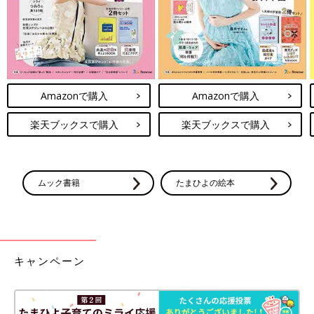
真空断熱食洗機可の
一覧
チケ取り中にカードが
水筒（UMA)【御手洗
ロックされるとこうな
直子のコマダム日記
る【御手洗直子のコマ
＃162】
ダム日記 ＃164】
Amazonで購入
Amazonで購入
楽天ブックスで購入
楽天ブックスで購入
ムック書籍
たまひよの絵本
キャンペーン