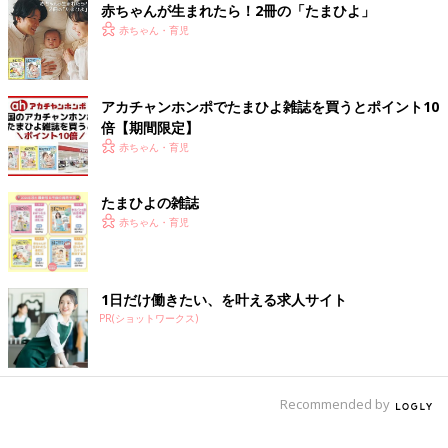
女子になると、人生こうなる！～底～」（一迅社）、「つっこみ
赤ちゃんが生まれたら！2冊の「たまひよ」
が止まらない育児日記」「さらにつっこみが止まらない育児日
赤ちゃん・育児
記」（ベネッセコーポレーション）など。たまひよのサイトで、
数話限定公開中。
御手洗直子twitter：
＠mitarainaoko
アカチャンホンポでたまひよ雑誌を買うとポイント10
倍【期間限定】
赤ちゃん・育児
たまひよの雑誌
赤ちゃん・育児
1日だけ働きたい、を叶える求人サイト
PR(ショットワークス)
Recommended by