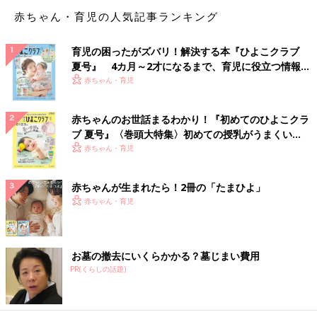
赤ちゃん・育児の人気記事ランキング
仕方が無いので容量を妥協し、スタンレーの真空断熱食洗機可
育児の困ったがズバリ！解決する本『ひよこクラブ
700mlの水筒を買ったのであった。届いた物を見るとわりと量は
夏号』 4カ月～2才になるまで、育児に役立つ情報が
入りそうなので、しばらくこれで様子を見てほしいとむすめに伝
いっぱい！
赤ちゃん・育児
え、水筒探しの旅は幕を閉じた……。
ように見えてその後しつこく探してイエティの公式サイトで紹介
赤ちゃんのお世話まるわかり！『初めてのひよこクラ
されているクリーンカンティーンというブランドの水筒が真空断
ブ 夏号』〈巻頭大特集〉初めての授乳がうまくい
熱食洗機可で１L＆40oz （1182ml）まで展開しているのを見つ
く！ おっぱい・ミルクの基本と夏のトラブル 解決テ
赤ちゃん・育児
けた。あった！俺は蛇のようにしつこいぞ。しかしこいつ今度は
ク
サイズが未掲載のため問い合わせするまで長さが不明なのであ
赤ちゃんが生まれたら！2冊の「たまひよ」
る。サイズをください。通販して食洗機に入らなかったら万死で
赤ちゃん・育児
ある（私の心が）。ここまで突き止めておきながらすでにスタン
レーの700mlを買ってしまったので問い合わせていない。ラピュ
タは本当にあったの…？しつこさを最後まで発揮しない。（無
お墓の撤去にいくらかかる？墓じまい費用
念）
PR(くらしの話題)
最終的に妥協を許してしまった惰弱である私の捜索範囲内ではあ
るが、皆様の捜索の参考になれば。他に真空断熱食洗機可1Ⅼ水筒