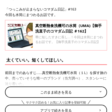
「つっこみが止まらないコマダム日記」#163
今回も水筒にまつわるお話です。
真空断熱食洗機可の水筒（UMA)【御手
洗直子のコマダム日記 ＃162】
帯に短したすきに長し…！今回は水筒にまつわ
るお話です。【御手洗直子のコマダム日記】
太くていい。短くしてほしい。
前回までのあらすじ……真空断熱食洗機可水筒（１L）を探す旅の
中、売っていそうな唯一のブランド（当方調べ）、スタンレーに
辿り着いた。
このまま続きを見る
というわけで最後の砦、スタンレーにて真空断熱食洗機可水筒を
サクサク読める！お気に入り記事を登録可能
探してみたところ、あった！１Lもあるし、1.9Lもある！さすが
アプリで続きを見る
はスタンレーさんや！いや今回初めて存じ上げたのですけど、じ