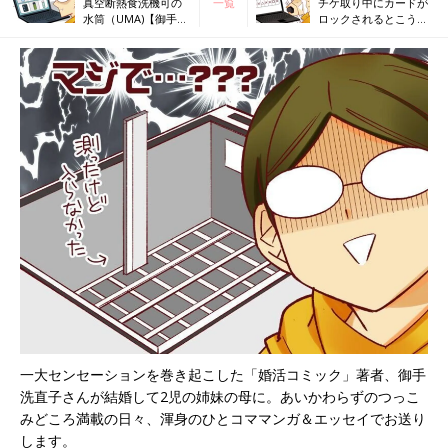
真空断熱食洗機可の
一覧
チケ取り中にカードが
水筒（UMA)【御手洗
ロックされるとこうな
直子のコマダム日記
る【御手洗直子のコマ
＃162】
ダム日記 ＃164】
一大センセーションを巻き起こした「婚活コミック」著者、御手
洗直子さんが結婚して2児の姉妹の母に。あいかわらずのつっこ
みどころ満載の日々、渾身のひとコママンガ＆エッセイでお送り
します。