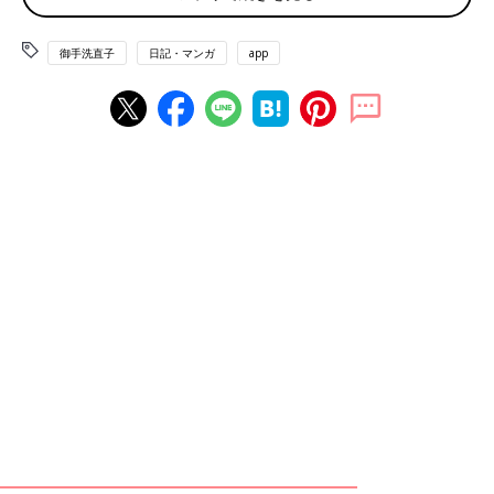
ゃあ1Ⅼを…と思ったところでサイズを見てみると、長いのであ
る。でかいのは想定していた。でかいのではない。長いのであ
御手洗直子
日記・マンガ
app
る。
長さが35.8cmある。これがまたランドセルにギリ入らないので
ある。手持ちかあ…手持ちでコレを…うーん、まあ…うーん。で
きれば、ランドセルに入ってほしい…。と思い、まさかと思って
測ったらうちの食洗機に入らないのである。
まじで？？？？食洗機に？？？？？？こんだけ食洗機可の製品を
探して、やっと希望を叶える唯一の製品に辿り着いておきなが
ら、物理的に食洗機で洗えない（入らない）とか、あ
る？？？？？？？？
しかもうち深型食洗機なので一般の（おそらく日本の）食洗機に
入らないぞスタンレー。
絶望した。まる二日くらいかけて、ネットに張り付いて調べまく
った結果がコレである。まじでーーーー？