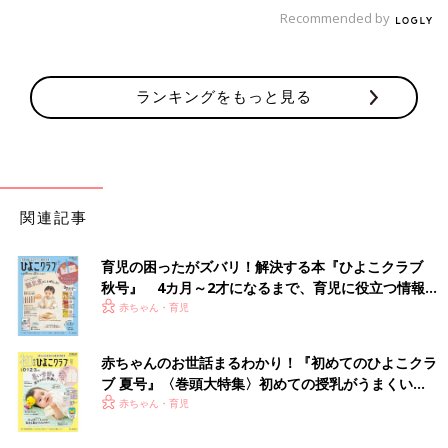
があったら教えてほしい。（力尽きた所で終わる）（おわり）
Recommended by
おたくマンガ家ママデビュー！！ つっ
こみが止まらない育児日記 第２話 恐
怖！エンドレス立ってゆらゆら
オレたちの育児はこれからだ…！31歳で婚活デ
ランキングをもっと見る
ビューしたオタクマンガ家直子が、とうとうマ
マデビュー。動じなさすぎな赤ちゃんとの、焦
る、慄く、ハートフルな日常をお届け！第２
話 恐怖！エンドレス立ってゆらゆら
【マンガ】御手洗直子の『さらにつっこ
みが止まらない育児日記』1話まるっと
関連記事
限定公開「しつけって…」
一大センセーションを巻き起こした婚活コミッ
ク『31歳BLマンガ家が婚活するとこうなる』か
育児の困ったがズバリ！解決する本『ひよこクラブ
ら早何年…。『つっこみが止まらに育児日記』
秋号』 4カ月～2才になるまで、育児に役立つ情報が
で母になったおたくマンガ家ママ・直子が第2
いっぱい！
赤ちゃん・育児
子を出産。相変わらずのドタバタ日々を『さら
につっこみが止まらない育児日記』として発売
御手洗直子
します。たまひよONLINEで数話分限定公開で
Profile pixivで大人気。累計閲覧数1100万を誇る爆笑コミック
赤ちゃんのお世話まるわかり！『初めてのひよこクラ
す！ 限定公開その１は「１～2才代のしつけ
ブ 夏号』〈巻頭大特集〉初めての授乳がうまくい
エッセイスト。なんでそんなにネタ満載人生を・・・という謎の
（？）」。直子流しつけ……とは？
く！ おっぱい・ミルクの基本と夏のトラブル 解決テ
赤ちゃん・育児
人。既刊に「3
1歳
BLマンガ家が婚活するとこうなる」「31歳ゲ
ク
ームプログラマーが婚活するとこうなる」（共に新書館）、「腐