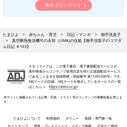
無料ダウンロード
たまひよ
赤ちゃん・育児
日記・マンガ
御手洗直子
真空断熱食洗機可の水筒（UMA)の住処【御手洗直子のコマダ
ム日記 ＃163】
ＡＢＪマークは、この電子書店・電子書籍配信サービスが、
著作権者からコンテンツ使用許諾を得た正規版配信サービス
であることを示す登録商標（登録番号 第11091000号）です。
ABJマークの詳細、ABJマークを掲示しているサービスの一覧
はこちら→
https://aebs.or.jp/
本サイトに掲載されている記事・写真・イラスト等のコンテンツの無断転載を禁じま
す。
たまひよについて
利用規約
ポリシー
医師・専門家一覧
サイトマップ
調査・プレスリリース・メディア掲載
広告のご相談