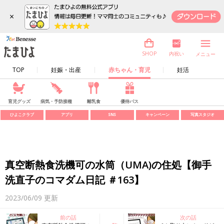
×
内祝い
SHOP
メニュー
TOP
妊娠・出産
赤ちゃん・育児
妊活
育児グッズ
病気・予防接種
離乳食
優待パス
ひよこクラブ
アプリ
SNS
キャンペーン
写真スタジオ
真空断熱食洗機可の水筒（UMA)の住処【御手
洗直子のコマダム日記 ＃163】
2023/06/09
更新
前の話
次の話