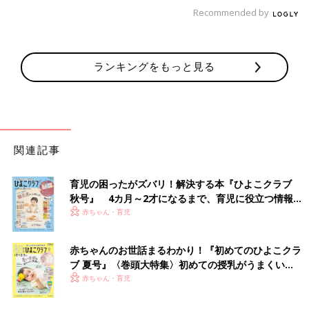
Recommended by
ランキングをもっと見る
関連記事
育児の困ったがズバリ！解決する本『ひよこクラブ
秋号』 4カ月～2才になるまで、育児に役立つ情報が
いっぱい！
赤ちゃん・育児
赤ちゃんのお世話まるわかり！『初めてのひよこクラ
ブ 夏号』〈巻頭大特集〉初めての授乳がうまくい
く！ おっぱい・ミルクの基本と夏のトラブル 解決テ
赤ちゃん・育児
ク