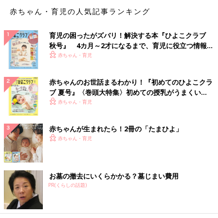
赤ちゃん・育児の人気記事ランキング
育児の困ったがズバリ！解決する本『ひよこクラブ
秋号』 4カ月～2才になるまで、育児に役立つ情報が
いっぱい！
赤ちゃん・育児
赤ちゃんのお世話まるわかり！『初めてのひよこクラ
ブ 夏号』〈巻頭大特集〉初めての授乳がうまくい
く！ おっぱい・ミルクの基本と夏のトラブル 解決テ
赤ちゃん・育児
ク
赤ちゃんが生まれたら！2冊の「たまひよ」
赤ちゃん・育児
お墓の撤去にいくらかかる？墓じまい費用
PR(くらしの話題)