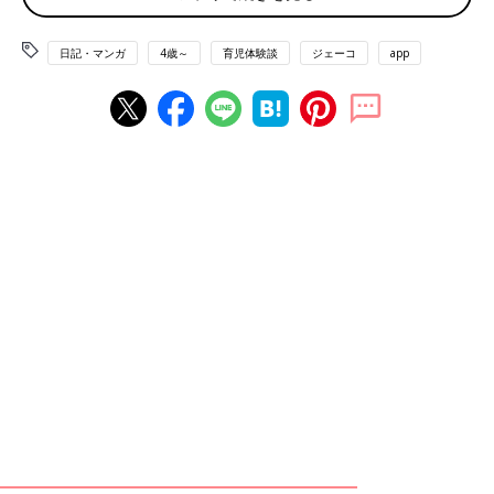
日記・マンガ
4歳～
育児体験談
ジェーコ
app