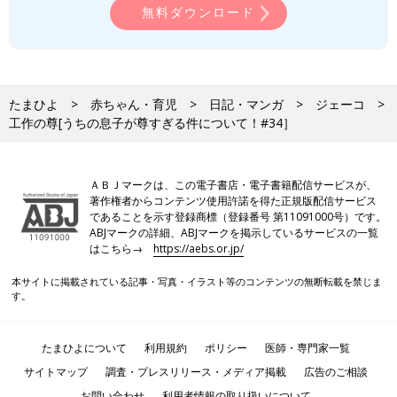
無料ダウンロード
線からはみ出ないように切ろうね〜！
たまひよ
赤ちゃん・育児
日記・マンガ
ジェーコ
と声をかけたからか、切り終わるまでずっと
工作の尊[うちの息子が尊すぎる件について！#34］
「はみでないよーにっ」
と言っていて可愛過ぎました♥
幼稚園
で教えてもらったのか
はさみも上手に使えるようになってきて
ＡＢＪマークは、この電子書店・電子書籍配信サービスが、
著作権者からコンテンツ使用許諾を得た正規版配信サービス
成長を感じました^_^
であることを示す登録商標（登録番号 第11091000号）です。
ABJマークの詳細、ABJマークを掲示しているサービスの一覧
今回も読んでくださりありがとうございます♪
はこちら→
https://aebs.or.jp/
次回も読んでくれると嬉しいです。
本サイトに掲載されている記事・写真・イラスト等のコンテンツの無断転載を禁じま
【ジェーコの「うちの息子が尊すぎる件について！」】の今まで
す。
のお話はこちら
たまひよONLINEの育児マンガ一覧はこちら
たまひよについて
利用規約
ポリシー
医師・専門家一覧
サイトマップ
調査・プレスリリース・メディア掲載
広告のご相談
ジェーコのインスタグラムはこちらから
お問い合わせ
利用者情報の取り扱いについて