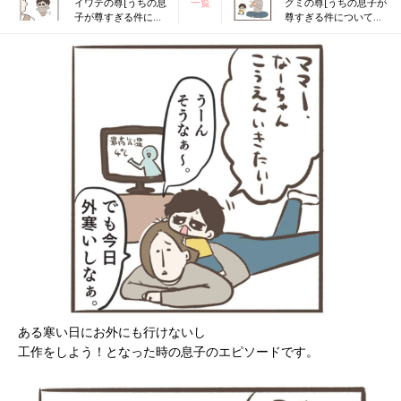
イワテの尊[うちの息
一覧
グミの尊[うちの息子が
子が尊すぎる件につ
尊すぎる件について！
いて！#33］
#35］
ある寒い日にお外にも行けないし
工作をしよう！となった時の息子のエピソードです。