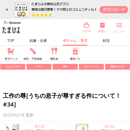
×
内祝い
SHOP
メニュー
TOP
妊娠・出産
赤ちゃん・育児
妊活
育児グッズ
病気・予防接種
離乳食
優待パス
ひよこクラブ
アプリ
SNS
キャンペーン
写真スタジオ
工作の尊[うちの息子が尊すぎる件について！
#34］
2023/02/18
更新
前の話
次の話