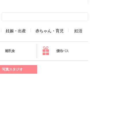
妊娠・出産
赤ちゃん・育児
妊活
離乳食
優待パス
写真スタジオ