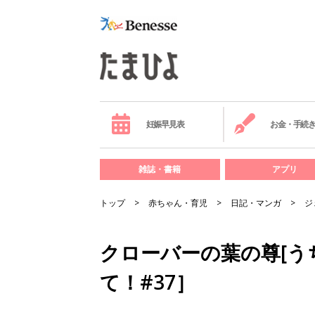
妊娠早見表
お金・手続
雑誌・書籍
アプリ
トップ
赤ちゃん・育児
日記・マンガ
ジ
クローバーの葉の尊[
て！#37］