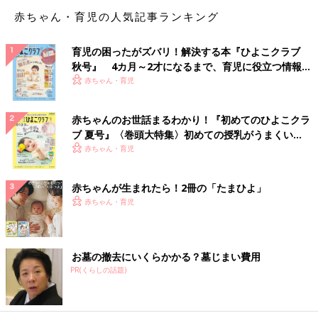
赤ちゃん・育児の人気記事ランキング
育児の困ったがズバリ！解決する本『ひよこクラブ
秋号』 4カ月～2才になるまで、育児に役立つ情報が
いっぱい！
赤ちゃん・育児
赤ちゃんのお世話まるわかり！『初めてのひよこクラ
ブ 夏号』〈巻頭大特集〉初めての授乳がうまくい
く！ おっぱい・ミルクの基本と夏のトラブル 解決テ
赤ちゃん・育児
ク
赤ちゃんが生まれたら！2冊の「たまひよ」
赤ちゃん・育児
お墓の撤去にいくらかかる？墓じまい費用
PR(くらしの話題)