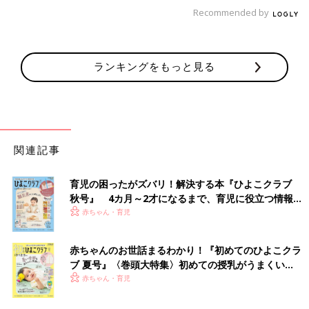
Recommended by
ランキングをもっと見る
関連記事
育児の困ったがズバリ！解決する本『ひよこクラブ
秋号』 4カ月～2才になるまで、育児に役立つ情報が
いっぱい！
赤ちゃん・育児
赤ちゃんのお世話まるわかり！『初めてのひよこクラ
ブ 夏号』〈巻頭大特集〉初めての授乳がうまくい
く！ おっぱい・ミルクの基本と夏のトラブル 解決テ
赤ちゃん・育児
ク