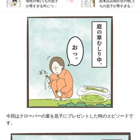
母性の尊[うちの息子
一覧
絵本読み聞かせの尊[う
が尊すぎる件につい
ちの息子が尊すぎる件
て！#36］
について！#38］
今回はクローバーの葉を息子にプレゼントした時のエピソードで
す。