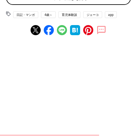
日記・マンガ
4歳～
育児体験談
ジェーコ
app