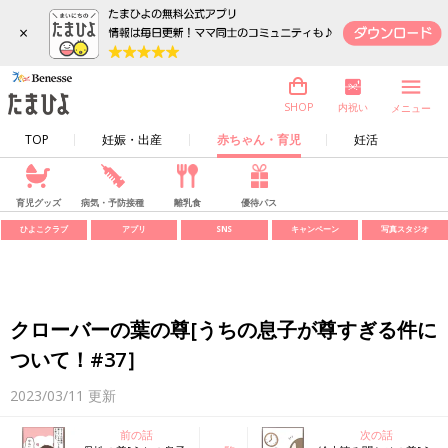
×
内祝い
SHOP
メニュー
TOP
妊娠・出産
赤ちゃん・育児
妊活
育児グッズ
病気・予防接種
離乳食
優待パス
ひよこクラブ
アプリ
SNS
キャンペーン
写真スタジオ
クローバーの葉の尊[うちの息子が尊すぎる件に
ついて！#37］
2023/03/11
更新
前の話
次の話