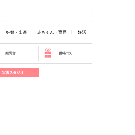
妊娠・出産
赤ちゃん・育児
妊活
離乳食
優待パス
写真スタジオ