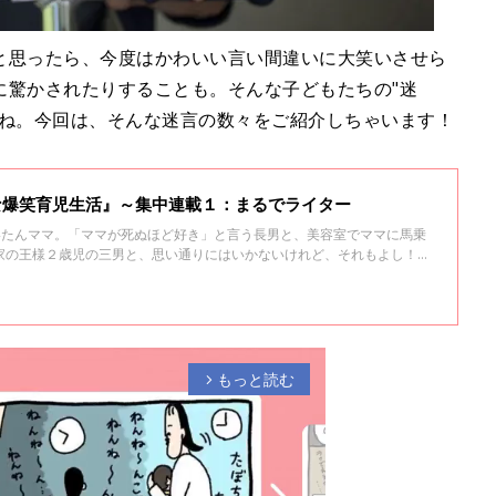
と思ったら、今度はかわいい言い間違いに大笑いさせら
に驚かされたりすることも。そんな子どもたちの"迷
よね。今回は、そんな迷言の数々をご紹介しちゃいます！
な爆笑育児生活』～集中連載１：まるでライター
のちゅいたんママ。「ママが死ぬほど好き」と言う長男と、美容室でママに馬乗
家の王様２歳児の三男と、思い通りにはいかないけれど、それもよし！
ゆいたんのお話をご紹介。
もっと読む
arrow_forward_ios