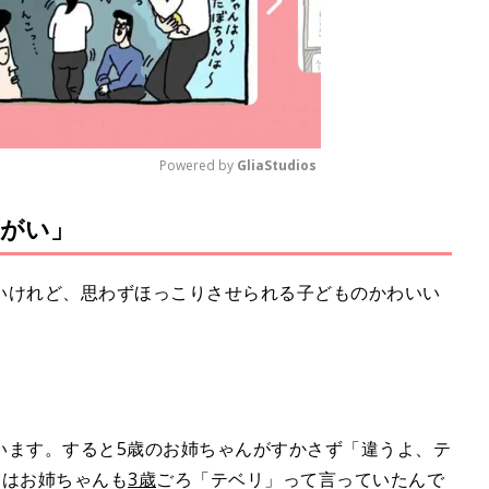
Powered by 
GliaStudios
がい」
M
u
t
いけれど、思わずほっこりさせられる子どものかわいい
e
います。すると5歳のお姉ちゃんがすかさず「違うよ、テ
実はお姉ちゃんも
3歳
ごろ「テベリ」って言っていたんで