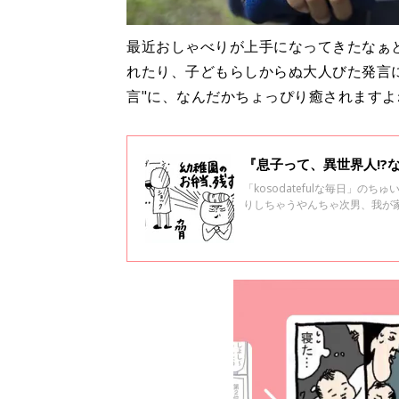
最近おしゃべりが上手になってきたなぁ
れたり、子どもらしからぬ大人びた発言
言"に、なんだかちょっぴり癒されます
『息子って、異世界人!?
「kosodatefulな毎日」
りしちゃうやんちゃ次男、我が
（笑）とくにネタの多い次男・