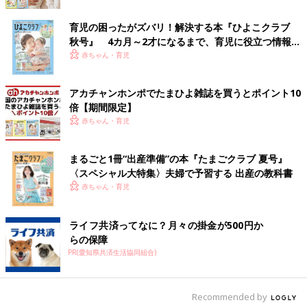
育児の困ったがズバリ！解決する本『ひよこクラブ
秋号』 4カ月～2才になるまで、育児に役立つ情報が
いっぱい！
赤ちゃん・育児
アカチャンホンポでたまひよ雑誌を買うとポイント10
倍【期間限定】
赤ちゃん・育児
まるごと1冊“出産準備”の本『たまごクラブ 夏号』
〈スペシャル大特集〉夫婦で予習する 出産の教科書
出典：Instagramアカウント「mttttm167」
赤ちゃん・育児
こちらはmttttm167さんセレクトのコーディネート。アウターは
しまむらで買ったアイテムだそうで、プチプラとは思えない高見
え商品ですよね！マスタードカラーの差し色がおしゃれです♪
ライフ共済ってなに？月々の掛金が500円か
らの保障
PR(愛知県共済生活協同組合)
シルエットも可愛い「mysa closet（ミーサ クロー
ゼット）」のロゴニット
Recommended by