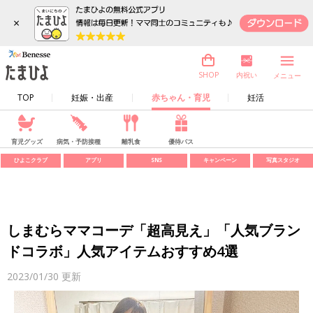
×
内祝い
SHOP
メニュー
TOP
妊娠・出産
赤ちゃん・育児
妊活
育児グッズ
病気・予防接種
離乳食
優待パス
ひよこクラブ
アプリ
SNS
キャンペーン
写真スタジオ
しまむらママコーデ「超高見え」「人気ブラン
ドコラボ」人気アイテムおすすめ4選
2023/01/30
更新