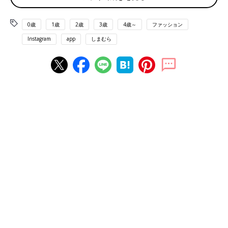
0歳
1歳
2歳
3歳
4歳～
ファッション
Instagram
app
しまむら
出典：Instagramアカウント「sy_____916」
こちらはsy_____916さんセレクトの全身しまむらコーデ。ニット
はしまむらで展開中のブランド「Linoluce（リノルーセ）」のも
のだそうで、価格は1,639円とのこと。ペプラムスカートは厚手
なので冬でも着用できる素材感なんだとか♪
「khalita（ハリータ）」の2wayグラデーションニ
ットが超使える！