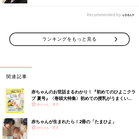
Recommended by
出典：Instagramアカウント「mini_ringo149」
こちらはmini_ringo149さんの公園コーデ。トップスはしまむら
ランキングをもっと見る
ブランド「khalita（ハリータ）」の2wayグラデーションニット
で、カーディガンとしても使えるアイテムだとか。丈が短めなの
で、全身のバランスが取りやすいのもお気に入りポイントとのこ
と！
しまむらのプチプラアウターが超高見え！
関連記事
赤ちゃんのお世話まるわかり！『初めてのひよこクラ
ブ 夏号』〈巻頭大特集〉初めての授乳がうまくい
く！ おっぱい・ミルクの基本と夏のトラブル 解決テ
赤ちゃん・育児
ク
赤ちゃんが生まれたら！2冊の「たまひよ」
赤ちゃん・育児