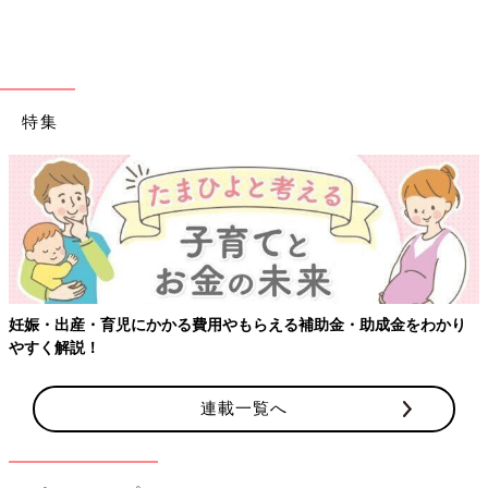
特集
妊娠・出産・育児にかかる費用やもらえる補助金・助成金をわかり
やすく解説！
連載一覧へ
出典：Instagramアカウント「__m.m.11__」
mamiさんはしまむらと田中里奈さんコラボブランド「mysa