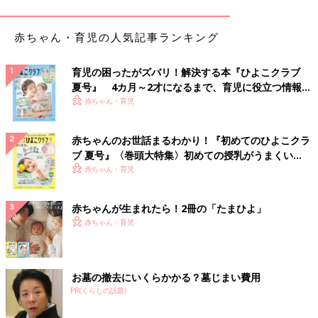
赤ちゃん・育児の人気記事ランキング
育児の困ったがズバリ！解決する本『ひよこクラブ
夏号』 4カ月～2才になるまで、育児に役立つ情報が
いっぱい！
赤ちゃん・育児
赤ちゃんのお世話まるわかり！『初めてのひよこクラ
ブ 夏号』〈巻頭大特集〉初めての授乳がうまくい
く！ おっぱい・ミルクの基本と夏のトラブル 解決テ
赤ちゃん・育児
ク
赤ちゃんが生まれたら！2冊の「たまひよ」
赤ちゃん・育児
お墓の撤去にいくらかかる？墓じまい費用
PR(くらしの話題)