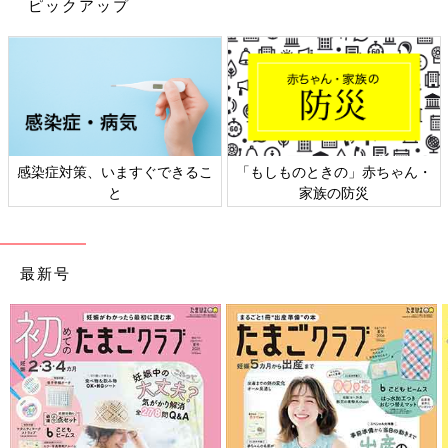
ピックアップ
closet（ミーサ クローゼット）」のロゴニットをセレクト。主張
しすぎない大人っぽいロゴで、アウターを着てもゴワつかないシ
ルエットなのも魅力的とのこと♪
しまむらキッズ「即売り切れ！？」
「1,000円以下で買える」ディズニーコ
ラボおすすめアイテム5選
SNSで話題沸騰中のしまむら×ディズニーコラ
感染症対策、いますぐできるこ
「もしものときの」赤ちゃん・
ボアイテム。子どもも大人も大好きなミッキー
やミニーがモチーフになったアイテムは、まさ
と
家族の防災
にコーディネートの主役級といってもいいほど
の存在感です。今回は、しまむらでディズニー
いかがでしたか？どのしまむらアイテムも高見え商品ばかりで、
アイテムを買った方のインスタ投稿をご紹介し
プチプラとは思えないクオリティですよね！毎日のママコーデを
ます♪
最新号
さらに楽しみたい人は、ぜひしまむら店舗やオンラインをチェッ
クしてみてくださいね！
(文・ナキナキ)
●記事内容でご紹介している投稿、リンク先は、削除される場合
があります。あらかじめご了承ください。
●記事の内容は記載当時の情報であり、現在と異なる場合があり
ます。