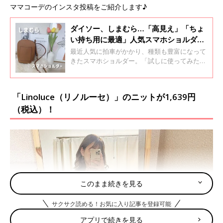
ママコーデのインスタ投稿をご紹介します♪
ダイソー、しまむら…「高見え」「ちょ
い持ち用に最適」人気スマホショルダー
5選
最近人気に拍車がかかり、種類も豊富になって
きたスマホショルダー。「試しに使ってみたい
けどどんな商品があるの？」「どこのお店に売
っているの？」とお悩みの方もいるのでは？ そ
こで今回は、身近なお店で買えるおしゃれなス
「Linoluce（リノルーセ）」のニットが1,639円
マホショルダーをご紹介します！
（税込）！
このまま続きを見る
サクサク読める！お気に入り記事を登録可能
アプリで続きを見る