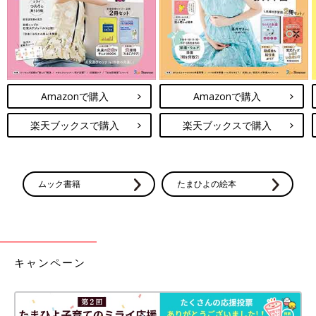
【今じんこ】 2013年うまれの長男、2015年年うまれの次男を子
育て中。 フリーのグラフィックデザイナーで夫はコーヒー豆
屋。 インスタグラム（
@imagineko
）で絵日記描いてます。
※この記事は、過去にたまひよONLINEで公開されたものです。
Amazonで購入
Amazonで購入
前の話
次の話
子ども食堂に親子で
一覧
夜寝ない子どもに、逆
行ってきました！[噛
転の発想作戦！[噛みし
楽天ブックスで購入
楽天ブックスで購入
みしめ育児スルメ日
め育児スルメ日記
記#32]
#34］
ムック書籍
たまひよの絵本
キャンペーン