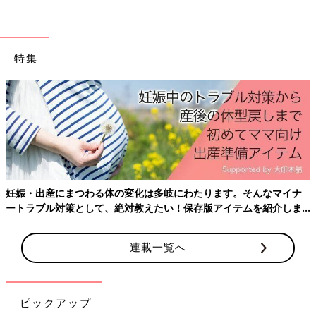
タイプ 笑)の方を褒めて伸ばしがちな教師のような感じに私がな
ってたんです…！
言わなくてもできる長男はできた時にいちいち褒めてなかったけ
特集
ど、次男はそこまで器用ではないので、できた時に大げさに褒め
がちでした。
そりゃ普段からやってる・できてる長男からしたら、次男ばっか
り褒められてるのは納得いかないですよね！
私も学生時代、教師がマジメにやってる生徒より不良の方をかま
うのは納得いかないと思ってたな…（笑）
それに加えて、3歳まで一人っ子で私が直接いろいろ教えること
が多かった長男。
妊娠・出産にまつわる体の変化は多岐にわたります。そんなマイナ
いきなり「できた！」というより徐々に上手にできるようになっ
ートラブル対策として、絶対教えたい！保存版アイテムを紹介しま
す。
たことが多いので、改めて「できたね！」と褒めるタイミングを
逃してた気がします。
連載一覧へ
それに対し次男は、私が二人育児で余裕がなく小さい頃の長男に
比べて直接いろいろ教えることが少ないです。
保育園
で教わって知らないうちにできてたことが多く、「すご
ピックアップ