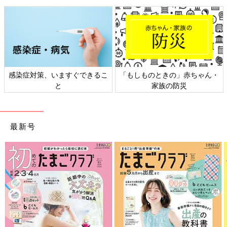
い！」と単純に驚くことが多いです。
直接いろいろ教える機会が多かったけど、褒めることは少なめだ
った長男。
直接いろいろ教える機会は少ないけど、褒めることは多めの次
男。
感染症対策、いますぐできるこ
「もしものときの」赤ちゃん・
平等に接してるつもりでしたが差がありました…反省です！
と
家族の防災
過去に戻ることはできないので、これから長男のこともたくさん
褒めようと思うし、
次男にも時間を作っていろんなことを教えてあげたいです。
最新号
スルドイ指摘で気付かせてくれた長男には感謝です！
上の子を我慢させすぎないように私が気
をつけてること[噛みしめ育児スルメ日記
#24]
こんにちは。3歳と6歳、2人の男子を育ててい
る今じんこです。今回は母の膝の上だとか母の
抱っこをよく奪い合う息子たちの話です。