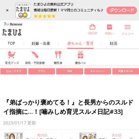
×
内祝い
SHOP
メニュー
TOP
妊娠・出産
赤ちゃん・育児
妊活
育児グッズ
病気・予防接種
離乳食
優待パス
ひよこクラブ
アプリ
SNS
キャンペーン
写真スタジオ
『弟ばっかり褒めてる！』と長男からのスルド
イ指摘に…！[噛みしめ育児スルメ日記#33]
2023/01/17
更新
前の話
次の話