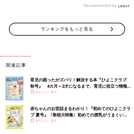
Recommended by
ランキングをもっと見る
関連記事
育児の困ったがズバリ！解決する本『ひよこクラブ
秋号』 4カ月～2才になるまで、育児に役立つ情報が
いっぱい！
赤ちゃん・育児
赤ちゃんのお世話まるわかり！『初めてのひよこクラ
ブ 夏号』〈巻頭大特集〉初めての授乳がうまくい
く！ おっぱい・ミルクの基本と夏のトラブル 解決テ
赤ちゃん・育児
ク