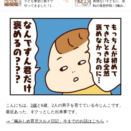
子ども食堂に親子で
一覧
夜寝ない子どもに、逆
行ってきました！[噛
転の発想作戦！[噛みし
みしめ育児スルメ日
め育児スルメ日記
記#32]
#34］
こんにちは。
3歳
と6歳、2人の男子を育てている今じんこです。
最近あった、ギクッとした出来事です。
→「噛みしめ育児スルメ日記」今までのお話はこちら