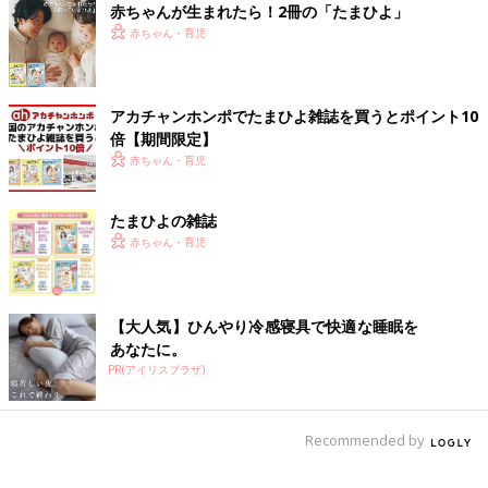
赤ちゃんが生まれたら！2冊の「たまひよ」
赤ちゃん・育児
アカチャンホンポでたまひよ雑誌を買うとポイント10
倍【期間限定】
赤ちゃん・育児
たまひよの雑誌
赤ちゃん・育児
【大人気】ひんやり冷感寝具で快適な睡眠を
あなたに。
長男も次男も平等に接してるつもりでしたが、確かに次男の方が
PR(アイリスプラザ)
たくさん褒めてたかも、とハッとしました！
もちろん長男より次男の方が可愛いというわけではありませ
ん！！！
Recommended by
言わなくてもできる生徒(長男タイプ)より、手がかかる不良(次男