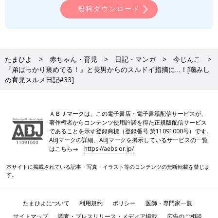
無料ダウンロード
たまひよ
赤ちゃん・育児
日記・マンガ
今じんこ
『弟ばっかり褒めてる！』と長男からのスルドイ指摘に…！[噛みし
め育児スルメ日記#33]
ＡＢＪマークは、この電子書店・電子書籍配信サービスが、
著作権者からコンテンツ使用許諾を得た正規版配信サービス
であることを示す登録商標（登録番号 第11091000号）です。
ABJマークの詳細、ABJマークを掲示しているサービスの一覧
はこちら→
https://aebs.or.jp/
本サイトに掲載されている記事・写真・イラスト等のコンテンツの無断転載を禁じま
す。
たまひよについて
利用規約
ポリシー
医師・専門家一覧
サイトマップ
調査・プレスリリース・メディア掲載
広告のご相談