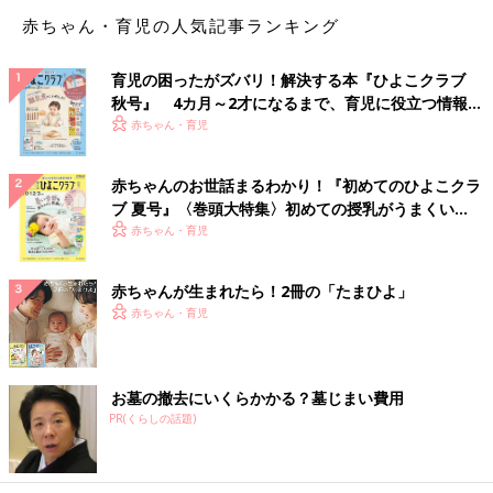
赤ちゃん・育児の人気記事ランキング
育児の困ったがズバリ！解決する本『ひよこクラブ
秋号』 4カ月～2才になるまで、育児に役立つ情報が
いっぱい！
赤ちゃん・育児
赤ちゃんのお世話まるわかり！『初めてのひよこクラ
ブ 夏号』〈巻頭大特集〉初めての授乳がうまくい
く！ おっぱい・ミルクの基本と夏のトラブル 解決テ
赤ちゃん・育児
ク
赤ちゃんが生まれたら！2冊の「たまひよ」
赤ちゃん・育児
お墓の撤去にいくらかかる？墓じまい費用
PR(くらしの話題)