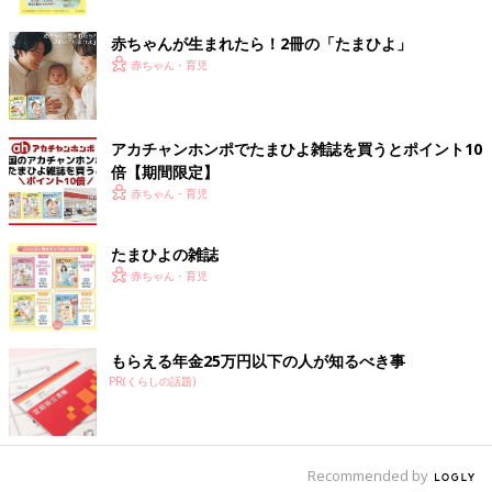
ク
赤ちゃん連れのお出かけは気が張るので、そういった優しさに触
れると「ここにいていいんだ」という気持ちになり、とても嬉し
赤ちゃんが生まれたら！2冊の「たまひよ」
いです！ありがとうございます！
赤ちゃん・育児
（イラスト・ツボウチ／編集・清川優美）
アカチャンホンポでたまひよ雑誌を買うとポイント10
思ってたんと違う…！息子とのいい感じ
倍【期間限定】
の写真【ツボウチ育児劇場 #18】
赤ちゃん・育児
こんにちは、ツボウチといいます。現在3歳の
息子・タボチャンと、0歳の娘・イモチャンを
たまひよの雑誌
育児中の母です。育児や家族、日々の出来事な
どを漫画にしてTwitterで発信しています（ツボ
赤ちゃん・育児
ウチさん／@pullalongduck）。たまひよ
ONLINEでは現在、第1子のタボチャンの育児の
前の話
次の話
エピソードを綴っています。今回は、育児中の
思ってたんと違
一覧
「ちょw出たw」赤ち
写真のお話です。
もらえる年金25万円以下の人が知るべき事
う…！息子とのいい
ゃんのおむつ替えむず
感じの写真【ツボウ
かしい問題【ツボウチ
PR(くらしの話題)
チ育児劇場 #18】
育児劇場 #20】
Recommended by