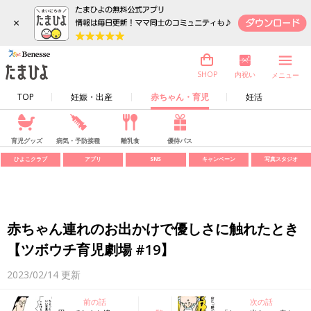
×
内祝い
SHOP
メニュー
TOP
妊娠・出産
赤ちゃん・育児
妊活
育児グッズ
病気・予防接種
離乳食
優待パス
ひよこクラブ
アプリ
SNS
キャンペーン
写真スタジオ
赤ちゃん連れのお出かけで優しさに触れたとき
【ツボウチ育児劇場 #19】
2023/02/14
更新
前の話
次の話