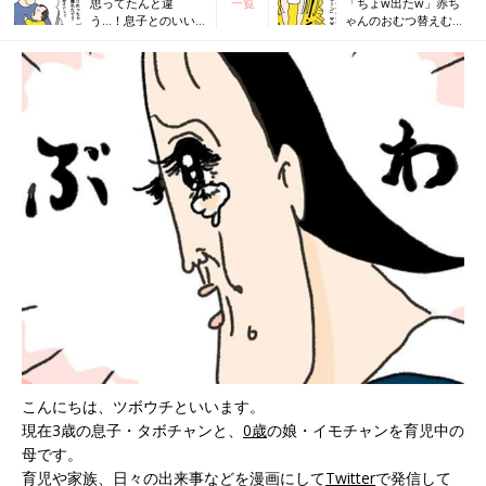
思ってたんと違
一覧
「ちょw出たw」赤ち
う…！息子とのいい
ゃんのおむつ替えむず
感じの写真【ツボウ
かしい問題【ツボウチ
チ育児劇場 #18】
育児劇場 #20】
こんにちは、ツボウチといいます。
現在3歳の息子・タボチャンと、
0歳
の娘・イモチャンを育児中の
母です。
育児や家族、日々の出来事などを漫画にして
Twitter
で発信して