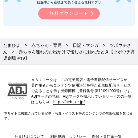
妊娠中から産後まで長く使える無料アプリ
無料ダウンロード
たまひよ
赤ちゃん・育児
日記・マンガ
ツボウチさ
ん
赤ちゃん連れのお出かけで優しさに触れたとき【ツボウチ育
児劇場 #19】
ＡＢＪマークは、この電子書店・電子書籍配信サービスが、
著作権者からコンテンツ使用許諾を得た正規版配信サービス
であることを示す登録商標（登録番号 第11091000号）です。
ABJマークの詳細、ABJマークを掲示しているサービスの一覧
はこちら→
https://aebs.or.jp/
本サイトに掲載されている記事・写真・イラスト等のコンテンツの無断転載を禁じま
す。
たまひよについて
利用規約
ポリシー
医師・専門家一覧