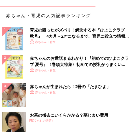
赤ちゃん・育児の人気記事ランキング
育児の困ったがズバリ！解決する本『ひよこクラブ
秋号』 4カ月～2才になるまで、育児に役立つ情報が
いっぱい！
赤ちゃん・育児
赤ちゃんのお世話まるわかり！『初めてのひよこクラ
ブ 夏号』〈巻頭大特集〉初めての授乳がうまくい
く！ おっぱい・ミルクの基本と夏のトラブル 解決テ
赤ちゃん・育児
ク
赤ちゃんが生まれたら！2冊の「たまひよ」
赤ちゃん・育児
お墓の撤去にいくらかかる？墓じまい費用
PR(くらしの話題)