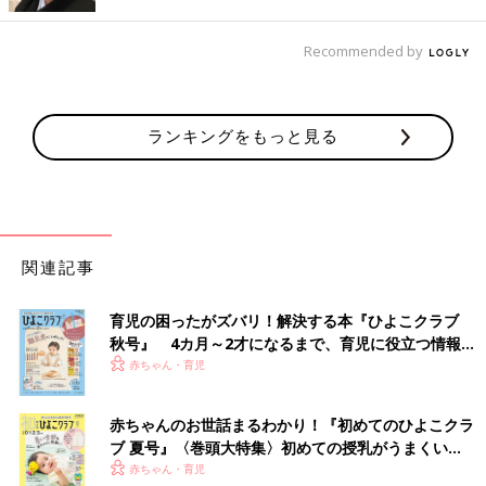
Recommended by
ランキングをもっと見る
関連記事
育児の困ったがズバリ！解決する本『ひよこクラブ
秋号』 4カ月～2才になるまで、育児に役立つ情報が
いっぱい！
赤ちゃん・育児
赤ちゃんのお世話まるわかり！『初めてのひよこクラ
ブ 夏号』〈巻頭大特集〉初めての授乳がうまくい
く！ おっぱい・ミルクの基本と夏のトラブル 解決テ
赤ちゃん・育児