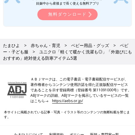
妊娠中から産後まで長く使える無料アプリ
無料ダウンロード
たまひよ
赤ちゃん・育児
ベビー用品・グッズ
ベビ
ー・子ども服
ユニクロ「軽くて暖かく洗濯も◎」「外遊びにも
おすすめ」絶対使える防寒アイテム5選
ＡＢＪマークは、この電子書店・電子書籍配信サービスが、
著作権者からコンテンツ使用許諾を得た正規版配信サービス
であることを示す登録商標（登録番号 第11091000号）です。
ABJマークの詳細、ABJマークを掲示しているサービスの一覧
はこちら→
https://aebs.or.jp/
本サイトに掲載されている記事・写真・イラスト等のコンテンツの無断転載を禁じま
す。
たまひよについて
利用規約
ポリシー
医師・専門家一覧