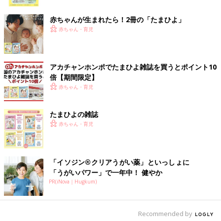
ク
赤ちゃんが生まれたら！2冊の「たまひよ」
赤ちゃん・育児
アカチャンホンポでたまひよ雑誌を買うとポイント10
倍【期間限定】
赤ちゃん・育児
たまひよの雑誌
赤ちゃん・育児
「イソジン®クリアうがい薬」といっしょに
「うがいパワー」で一年中！ 健やか
PR(iNova｜Hugkum)
出典：Instagramアカウント「rokka_6hana」
Rokkaさんは、ライトウォームパデッドウォッシャブルフルジッ
プパーカを購入。フードは取り外し可能なんだとか。「軽くて暖
Recommended by
かくて洗濯もガンガンできるママの味方」とのこと。そでもしぼ