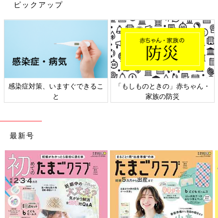
ピックアップ
出典：Instagramアカウント「s7.k8.m」
s7.k8.mさんは「KIDS ウォームパデッドウォッシャブルジャケッ
ト」を購入。2,990円→1,990円とお買い得価格になっていたんだ
感染症対策、いますぐできるこ
「もしものときの」赤ちゃん・
とか。スナップボタンなので、お子さんでもカンタンに着脱がで
と
家族の防災
きそうですよね。
姉妹おそろいで「ウォームイージースカート」をゲ
ット！
最新号