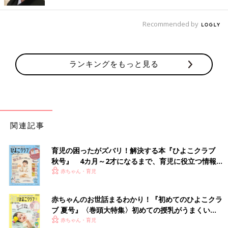
Recommended by
出典：Instagramアカウント「haru0818_mam」
haruさんは「KIDS ファーリーフリースフルジップジャケット」
ランキングをもっと見る
を購入。ふんわりとしていて、とにかく暖かそう！この日はお天
気が良く、最高の公園日和だったんだとか。お子さんもとっても
楽しめたようですよ。楽しそうな笑顔に癒されますね♪
フードは取り外し可能！ライトウォームパデッドウ
関連記事
ォッシャブルフルジップパーカ
育児の困ったがズバリ！解決する本『ひよこクラブ
秋号』 4カ月～2才になるまで、育児に役立つ情報が
いっぱい！
赤ちゃん・育児
赤ちゃんのお世話まるわかり！『初めてのひよこクラ
ブ 夏号』〈巻頭大特集〉初めての授乳がうまくい
く！ おっぱい・ミルクの基本と夏のトラブル 解決テ
赤ちゃん・育児