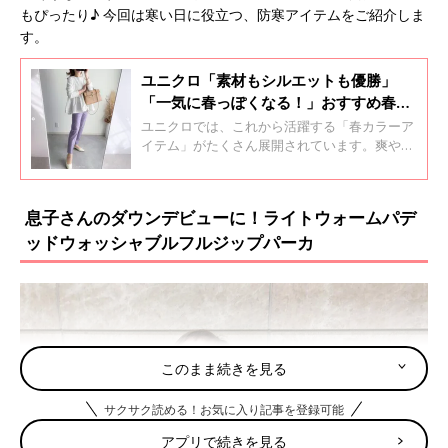
もぴったり♪ 今回は寒い日に役立つ、防寒アイテムをご紹介しま
す。
ユニクロ「素材もシルエットも優勝」
「一気に春っぽくなる！」おすすめ春ア
イテム5選
ユニクロでは、これから活躍する「春カラーア
イテム」がたくさん展開されています。爽やか
なブルーに、大人女子も着れるベビーピンクや
パープルなど、見るのも楽しくなるほど！今回
は春に着るのが待ち遠しくなる、春カラーアイ
息子さんのダウンデビューに！ライトウォームパデ
テムをご紹介します。
ッドウォッシャブルフルジップパーカ
このまま続きを見る
サクサク読める！お気に入り記事を登録可能
アプリで続きを見る