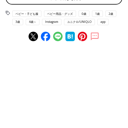
ベビー・子ども服
ベビー用品・グッズ
0歳
1歳
2歳
3歳
4歳～
Instagram
ユニクロ/UNIQLO
app
出典：Instagramアカウント「yama_room」
yama_roomさんは「ライトウォームパデッドウォッシャブルフ
ルジップパーカ」を購入。息子さんのダウンデビューに、こちら
をゲットしたんだとか。動きやすそうで、見た目もポカポカ♪ グ
ラデーションのような色味＆デザインもおしゃれですね。
公園遊びにもおすすめ！KIDS ファーリーフリース
フルジップジャケット