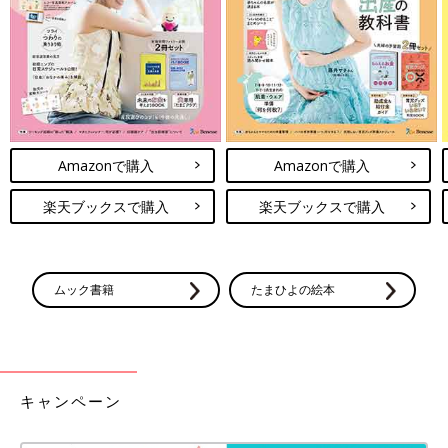
Amazonで購入
Amazonで購入
楽天ブックスで購入
楽天ブックスで購入
出典：Instagramアカウント「hoku2_oimo」
ムック書籍
たまひよの絵本
こちらはウォームイージースカートです。yuhさんは、姉妹にそ
れぞれ110と130サイズをゲットしたんだそう。お姉ちゃんがホ
ワイトを気に入り、おそろいで2枚ゲット！最近では、シンプル
なデザインが多い
ユニクロ
のアイテムが大好きのようですよ。い
キャンペーン
ろんな組み合わせで着られそうですね。
ユニクロ「新作アイテムが激かわ」「値