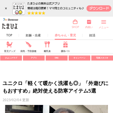
×
内祝い
SHOP
メニュー
TOP
妊娠・出産
赤ちゃん・育児
妊活
育児グッズ
病気・予防接種
離乳食
優待パス
ひよこクラブ
アプリ
SNS
キャンペーン
写真スタジオ
ユニクロ「軽くて暖かく洗濯も◎」「外遊びに
もおすすめ」絶対使える防寒アイテム5選
2023/02/04
更新