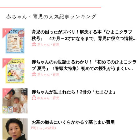
赤ちゃん・育児の人気記事ランキング
育児の困ったがズバリ！解決する本『ひよこクラブ
秋号』 4カ月～2才になるまで、育児に役立つ情報が
いっぱい！
赤ちゃん・育児
赤ちゃんのお世話まるわかり！『初めてのひよこクラ
ブ 夏号』〈巻頭大特集〉初めての授乳がうまくい
く！ おっぱい・ミルクの基本と夏のトラブル 解決テ
赤ちゃん・育児
ク
赤ちゃんが生まれたら！2冊の「たまひよ」
赤ちゃん・育児
お墓の撤去にいくらかかる？墓じまい費用
PR(くらしの話題)