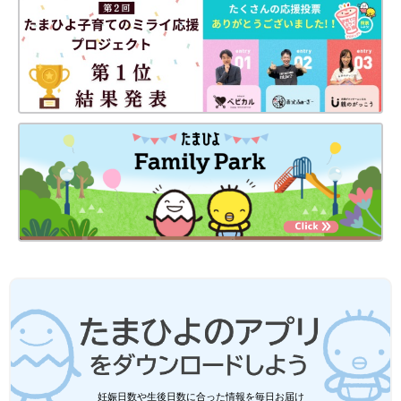
下げ商品も！」ディズニー＆ピクサー人
気商品5選
ユニクロのディズニー＆ピクサーシリーズが大
人気です。赤ちゃんがぬくぬくと着られるキル
ト・フリースパジャマ、新作のピクサーコラボ
アイテムなど、ファンにはたまらない商品ばか
り！今回は、ディズニーとピクサーシリーズの
ユニクロの防寒アイテムは、どれも使い勝手が良さそうでした
人気アイテムをご紹介します。
ね。まだまだ寒さが続くようなので、あったかグッズは何枚持っ
てても◎。気になるアイテムは、ぜひ店舗やオンラインショップ
をのぞいてみてくださいね。
(文・水川ちさ)
●記事内容でご紹介している投稿、リンク先は、削除される場合
があります。あらかじめご了承ください。
●記事の内容は記載当時の情報であり、現在と異なる場合があり
ます。
妊娠日数や生後日数に合った情報を毎日お届け