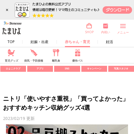
×
内祝い
SHOP
メニュー
TOP
妊娠・出産
赤ちゃん・育児
妊活
育児グッズ
病気・予防接種
離乳食
優待パス
ひよこクラブ
アプリ
SNS
キャンペーン
写真スタジオ
ニトリ「使いやすさ重視」「買ってよかった」
おすすめキッチン収納グッズ4選
2023/02/19
更新