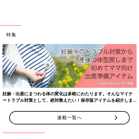
特集
出典：Instagramアカウント「naaaaako.73」
なーこさんがニトリで購入したのは、フライパンや鍋を立ててス
マートに収納できる専用スタンドです。手前に障害物がなくな
り、ファイルボックスを使っていた以前の収納方法よりも取り出
しやすくなったみたいですよ。
妊娠・出産にまつわる体の変化は多岐にわたります。そんなマイナ
ートラブル対策として、絶対教えたい！保存版アイテムを紹介しま
ニトリで人気のNインボックス「こうい
す。
うの欲しかった！」豊富な種類をまとめ
連載一覧へ
て紹介！
ニトリの豊富な収納アイテムの中でひと際注目
を浴びているのが「Nインボックス」シリーズ
ですよね。ところでNインボックスと言っても
多様に種類があるのをご存じでしょうか。そこ