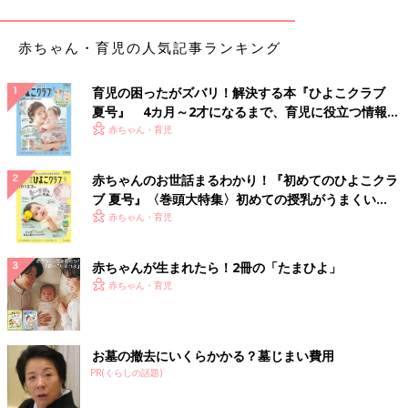
調味料入れにおすすめ！Easyレバーキャニスター
赤ちゃん・育児の人気記事ランキング
育児の困ったがズバリ！解決する本『ひよこクラブ
夏号』 4カ月～2才になるまで、育児に役立つ情報が
いっぱい！
赤ちゃん・育児
赤ちゃんのお世話まるわかり！『初めてのひよこクラ
ブ 夏号』〈巻頭大特集〉初めての授乳がうまくい
く！ おっぱい・ミルクの基本と夏のトラブル 解決テ
赤ちゃん・育児
ク
赤ちゃんが生まれたら！2冊の「たまひよ」
赤ちゃん・育児
お墓の撤去にいくらかかる？墓じまい費用
PR(くらしの話題)