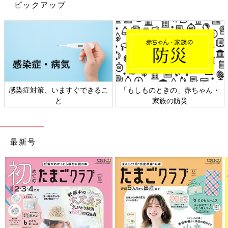
ピックアップ
で今回は、ニトリのNインボックスシリーズを
今回は数あるニトリの収納グッズの中から、キッチン空間で活躍
まとめてご紹介します。
するアイテムを中心にご紹介しました。料理をしたり、洗い物を
したりと忙しいキッチンですが、便利な収納アイテムを導入すれ
ば作業効率が上がりそうですね。
(文：冬白朱)
今回は数あるニトリの収納グッズの中から、キッチン空間で活躍
するアイテムを中心にご紹介しました。料理をしたり、洗い物を
感染症対策、いますぐできるこ
「もしものときの」赤ちゃん・
したりと忙しいキッチンですが、便利な収納アイテムを導入すれ
と
家族の防災
ば作業効率が上がりそうですね。
(文：冬白朱)
最新号