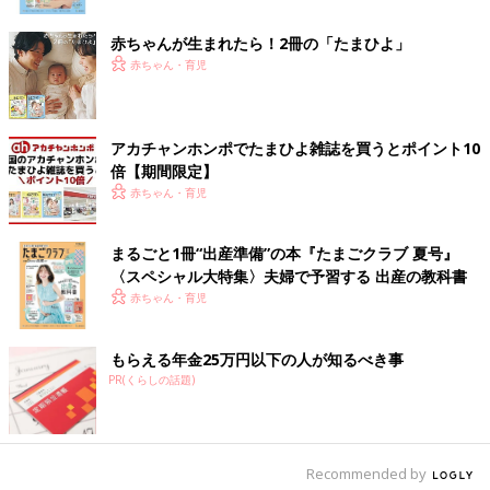
赤ちゃんが生まれたら！2冊の「たまひよ」
赤ちゃん・育児
アカチャンホンポでたまひよ雑誌を買うとポイント10
倍【期間限定】
出典：Instagramアカウント「t.aayyakka」
赤ちゃん・育児
t.aayyakkaさんはお米の保管にニトリの米びつを使用しているそ
うですよ。レバーを押し下げれば1合分のお米が出てくるのでわ
まるごと1冊“出産準備”の本『たまごクラブ 夏号』
ざわざ自分で計量する手間が省けるみたい。この方が購入したの
〈スペシャル大特集〉夫婦で予習する 出産の教科書
は6kgのタイプですが、ほかにも12kg対応のものもあるようです
赤ちゃん・育児
よ。
もらえる年金25万円以下の人が知るべき事
使い勝手が向上！伸縮ざるボウルフライパンスタン
PR(くらしの話題)
ド
Recommended by