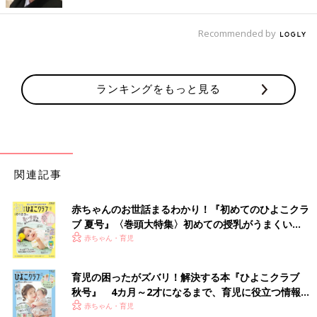
出典：Instagramアカウント「emu__mama_kiroku」
Recommended by
emu__mamaさんがキッチンで使用しているのはニトリのキャニ
スターです。ここに調味料などを入れているそうですが、開閉し
やすいのであわただしい調理中も使いやすくて便利なんだそう。
しかも口が大きくて洗いやすいみたいですよ。
ランキングをもっと見る
レバーの操作だけ！計量米びつ
関連記事
赤ちゃんのお世話まるわかり！『初めてのひよこクラ
ブ 夏号』〈巻頭大特集〉初めての授乳がうまくい
く！ おっぱい・ミルクの基本と夏のトラブル 解決テ
赤ちゃん・育児
ク
育児の困ったがズバリ！解決する本『ひよこクラブ
秋号』 4カ月～2才になるまで、育児に役立つ情報が
いっぱい！
赤ちゃん・育児