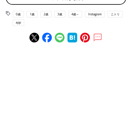
0歳
1歳
2歳
3歳
4歳～
Instagram
ニトリ
app
出典：Instagramアカウント「ririri031」
ririri031さんがニトリで購入したのは吊り戸棚で使えるストッカ
ーです。中に物が詰まっていても取っ手がしっかりとしているの
で安定感を持って出し入れできそうですよね。シンプルなデザイ
ンがお気に入りポイントだそうですよ。