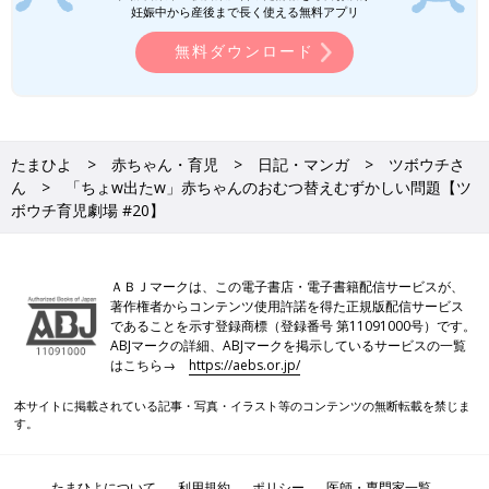
妊娠中から産後まで長く使える無料アプリ
無料ダウンロード
たまひよ
赤ちゃん・育児
日記・マンガ
ツボウチさ
ん
「ちょw出たw」赤ちゃんのおむつ替えむずかしい問題【ツ
ボウチ育児劇場 #20】
ＡＢＪマークは、この電子書店・電子書籍配信サービスが、
著作権者からコンテンツ使用許諾を得た正規版配信サービス
であることを示す登録商標（登録番号 第11091000号）です。
ABJマークの詳細、ABJマークを掲示しているサービスの一覧
はこちら→
https://aebs.or.jp/
本サイトに掲載されている記事・写真・イラスト等のコンテンツの無断転載を禁じま
す。
たまひよについて
利用規約
ポリシー
医師・専門家一覧