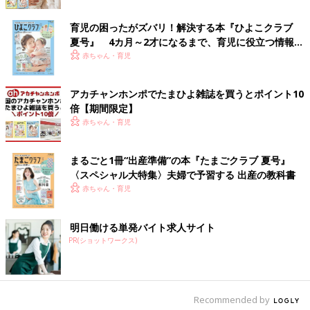
両足首を持ってエビフライみたいにしてお尻拭いてたら、その状
態で寝返りしだしてシャチホコになっちゃうこともある。
育児の困ったがズバリ！解決する本『ひよこクラブ
夏号』 4カ月～2才になるまで、育児に役立つ情報が
いっぱい！
（イラスト・ツボウチ／編集・清川優美）
赤ちゃん・育児
妻に「私しか育児してない」と言われて
アカチャンホンポでたまひよ雑誌を買うとポイント10
ようやく気づいた…ミルクやおむつ替
倍【期間限定】
え、寝かしつけだけじゃない“名もなき
インスタのフォロワー9万人のパパコマカルタ
赤ちゃん・育児
育児”が存在すること。パパコマカルタ
さんは、5歳の女の子と1歳の男の子の2児のパ
パ。パパコマカルタさんがインスタに投稿して
さんインタビュー
いる“育児カルタ”は「めっちゃわかる」「パパ
まるごと1冊“出産準備”の本『たまごクラブ 夏号』
に見て欲しい！」と多くの共感を呼んでいま
〈スペシャル大特集〉夫婦で予習する 出産の教科書
す。そんなパパコマカルタさんに、育児カルタ
赤ちゃん・育児
前の話
次の話
を描くようになったきっかけや、自身の育児に
赤ちゃん連れのお出
一覧
“物心ついてからマ
ついてお話しを聞きました。
かけで優しさに触れ
ン”現る。赤ちゃん連れ
たとき【ツボウチ育
の水族館【ツボウチ育
明日働ける単発バイト求人サイト
児劇場 #19】
児劇場 #21】
PR(ショットワークス)
Recommended by