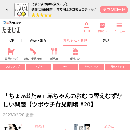
×
内祝い
SHOP
メニュー
TOP
妊娠・出産
赤ちゃん・育児
妊活
育児グッズ
病気・予防接種
離乳食
優待パス
ひよこクラブ
アプリ
SNS
キャンペーン
写真スタジオ
「ちょw出たw」赤ちゃんのおむつ替えむずか
しい問題【ツボウチ育児劇場 #20】
2023/02/28
更新
前の話
次の話