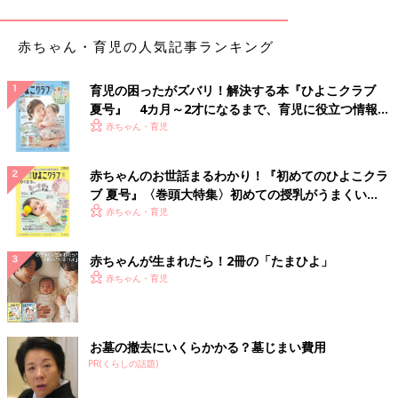
赤ちゃん・育児の人気記事ランキング
育児の困ったがズバリ！解決する本『ひよこクラブ
夏号』 4カ月～2才になるまで、育児に役立つ情報が
いっぱい！
赤ちゃん・育児
赤ちゃんのお世話まるわかり！『初めてのひよこクラ
ブ 夏号』〈巻頭大特集〉初めての授乳がうまくい
く！ おっぱい・ミルクの基本と夏のトラブル 解決テ
赤ちゃん・育児
ク
赤ちゃんが生まれたら！2冊の「たまひよ」
赤ちゃん・育児
お墓の撤去にいくらかかる？墓じまい費用
PR(くらしの話題)