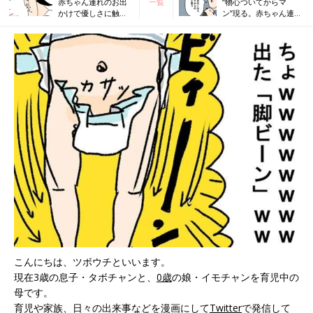
赤ちゃん連れのお出
一覧
“物心ついてからマ
かけで優しさに触れ
ン”現る。赤ちゃん連れ
たとき【ツボウチ育
の水族館【ツボウチ育
児劇場 #19】
児劇場 #21】
こんにちは、ツボウチといいます。
現在3歳の息子・タボチャンと、
0歳
の娘・イモチャンを育児中の
母です。
育児や家族、日々の出来事などを漫画にして
Twitter
で発信して