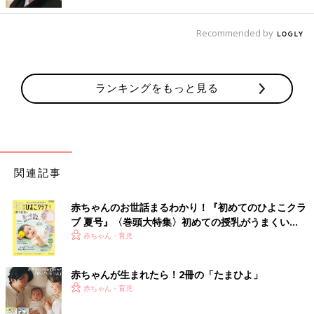
Recommended by
ランキングをもっと見る
関連記事
赤ちゃんのお世話まるわかり！『初めてのひよこクラ
ブ 夏号』〈巻頭大特集〉初めての授乳がうまくい
く！ おっぱい・ミルクの基本と夏のトラブル 解決テ
赤ちゃん・育児
ク
赤ちゃんが生まれたら！2冊の「たまひよ」
赤ちゃん・育児