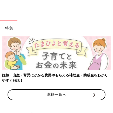
悟して準備を
ウイルス性胃腸炎の原因となるウイルスは感染力が高く、とくに
保育園などの集団生活の場での感染拡大が心配されます。
特集
「保育園でも感染症対策はもちろん行ってはいますが、ウイルス
性胃腸炎を完全に予防するのは難しいでしょう。ウイルス性胃腸
炎では予期せぬタイミングで吐くこともあるので、同じクラスで
1人がかかったら、数日以内にうつる覚悟をしたほうがいいかも
しれません。
赤ちゃんはよだれが多い上、だ液のついた手でいろいろなものを
触ったりなめたりするので、そこから感染が広がることもありま
す。保育園に通っている場合、クラスで流行している病気の情報
妊娠・出産・育児にかかる費用やもらえる補助金・助成金をわかり
は注意深くキャッチしましょう。感染症が流行しているときは、
やすく解説！
赤ちゃんの体調にいつも以上に気を配れるといいですね」（白井
先生）
連載一覧へ
監修／白井沙良子先生
取材・文／中澤夕美恵、たまひよONLINE編集部