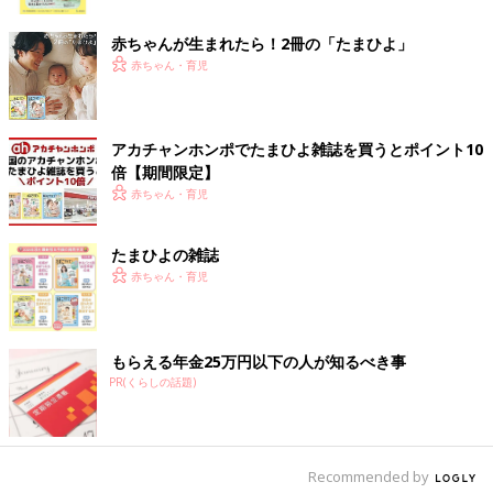
ク
病院に連れていくのが大変な場合は、自宅で療養しつつ、落ち着
いたタイミングで受診してもいいでしょう。ただし、起きている
赤ちゃんが生まれたら！2冊の「たまひよ」
のに尿が12時間以上出ていない、意識がもうろうとしているなど
赤ちゃん・育児
の場合はすぐに受診してください。発熱が3〜4日以上続く、下痢
が1週間以上続くなども、緊急ではありませんが、受診の目安で
す」（白井先生）
アカチャンホンポでたまひよ雑誌を買うとポイント10
倍【期間限定】
ウイルス性胃腸炎と診断された場合、その原因のウイルスは検査
赤ちゃん・育児
しないとわかりませんが、多くの場合、検査は行われないと白井
先生は言います。
たまひよの雑誌
「判明したところで処方薬など治療の内容は変わらないことが、
赤ちゃん・育児
主な理由です。また検査キットがない医療機関も少なくありませ
ん。もちろん必要があれば調べますし、総合病院などでは診療の
一環で検査をすることも。また、たとえば同じ保育園に通う子が
もらえる年金25万円以下の人が知るべき事
『ロタウイルスだった』とわかっていれば、周囲で同じような症
PR(くらしの話題)
状が出ている子たちもロタウイルスだろう、と臨床診断をしま
す」（白井先生）
感染力が強いので、周囲で流行している場合は、覚
Recommended by