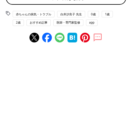
もあります。「ノロウイルスが原因」と思っている人もいるかも
しれませんが、ノロウイルスはウイルス性胃腸炎の原因の一つに
赤ちゃんの病気・トラブル
白井沙良子 先生
0歳
1歳
すぎません。
2歳
おすすめ記事
医師・専門家監修
app
「ウイルス性胃腸炎の原因となる主なウイルスは、ノロウイル
ス、アデノウイルス、ロタウイルスなどで、嘔吐、下痢、発熱な
どの症状が主なものですが、症状が強く出て脱水や
けいれん
を起
こすこともあります。治るまでの目安はウイルスにより異なりま
すが、数日から1週間、長いと2週間ほどかかります」（白井先
生）
ウイルス性胃腸炎は「冬に多い感染症」というイメージがありま
すが、通年で注意が必要だと白井先生は言います。
「ウイルス性胃腸炎は、原因となるウイルスによって流行時期が
異なります。新型コロナウイルス感染症対策の徹底によって感染
症の流行状況が今までとかなり変わってきています。ウイルス性
胃腸炎も、季節や年齢を問わず気をつけたい病気です」（白井先
生）