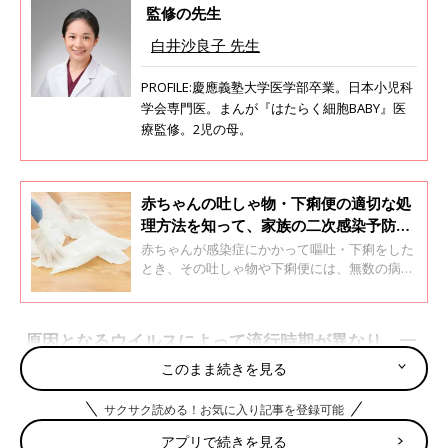
監修の先生
白井沙良子 先生
PROFILE:慶應義塾大学医学部卒業。日本小児科
学会専門医。まんが『はたらく細胞BABY』医
療監修。2児の母。
赤ちゃんの吐しゃ物・下痢便の適切な処
理方法を知って、家族の二次感染予防を
【小児科医】
赤ちゃんが感染症にかかって嘔吐・下痢をした
とき、その吐しゃ物や下痢便には、無数の病原
体が含まれます。適切に処理しないと、感染が
家庭内に広がる、「二次感染」が起こるおそれ
があります。
原因となるウイルスによって流行時期が異なり、一
年中注意が必要です
このまま続きを見る
サクサク読める！お気に入り記事を登録可能
ウイルス性胃腸炎とは、ウイルスに感染して発症する胃腸炎の総
称です。「おなかの風邪」や「乳児嘔吐下痢症」と呼ばれること
アプリで続きを見る