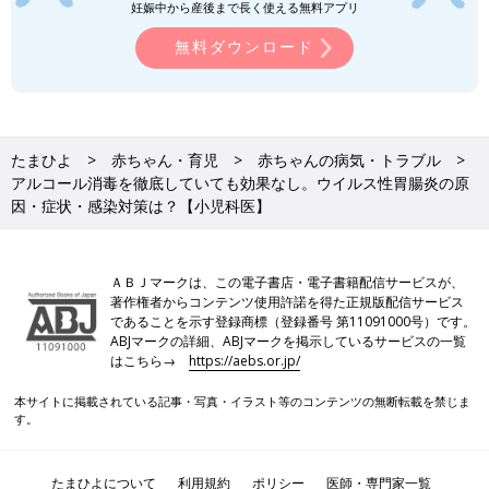
妊娠中から産後まで長く使える無料アプリ
無料ダウンロード
たまひよ
赤ちゃん・育児
赤ちゃんの病気・トラブル
アルコール消毒を徹底していても効果なし。ウイルス性胃腸炎の原
因・症状・感染対策は？【小児科医】
ＡＢＪマークは、この電子書店・電子書籍配信サービスが、
著作権者からコンテンツ使用許諾を得た正規版配信サービス
であることを示す登録商標（登録番号 第11091000号）です。
ABJマークの詳細、ABJマークを掲示しているサービスの一覧
はこちら→
https://aebs.or.jp/
本サイトに掲載されている記事・写真・イラスト等のコンテンツの無断転載を禁じま
す。
たまひよについて
利用規約
ポリシー
医師・専門家一覧