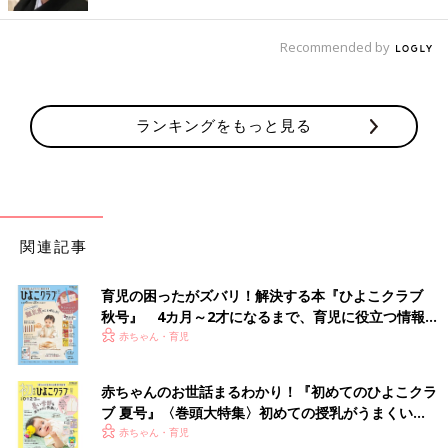
ノロウイルス：便1gあたり100万～10億個／ウイルス粒子100個
以下でも感染が成立する
Recommended by
「嘔吐の症状はおさまっているのに、便中にウイルスが排出され
るという点が、やっかいなところ。ロタウイルスは感染すると3
週間以上、ノロウイルスは3～7日間（長い場合は、3週間以上〜
ランキングをもっと見る
1カ月）にわたってウイルスが出続けます。
しかもごくわずかな粒子で感染が成立しますから、赤ちゃんがか
かったら、親も感染するものと覚悟したほうがいいでしょう」
（白井先生）
関連記事
ぐったりしている場合はすぐに受診を
育児の困ったがズバリ！解決する本『ひよこクラブ
ウイルス性胃腸炎に感染すると、嘔吐→下痢の順で症状が出るこ
秋号』 4カ月～2才になるまで、育児に役立つ情報が
とが多いです。発熱を伴うこともあります。
保育園
など集団保育
いっぱい！
赤ちゃん・育児
の場で、ウイルス性胃腸炎が流行しているときに、嘔吐や下痢な
どの症状が出た場合は、感染している可能性が高いと考えられま
赤ちゃんのお世話まるわかり！『初めてのひよこクラ
す。
ブ 夏号』〈巻頭大特集〉初めての授乳がうまくい
く！ おっぱい・ミルクの基本と夏のトラブル 解決テ
赤ちゃん・育児
「ウイルス性胃腸炎には特効薬がありません。夜間などですぐに