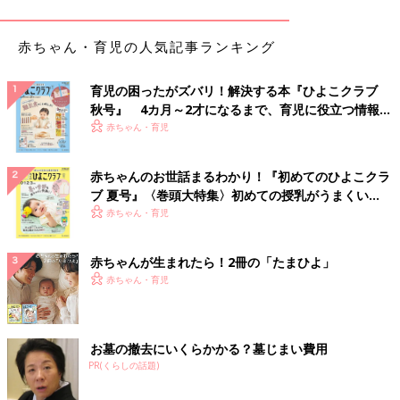
嘔吐がおさまったあとも、便中にウイルスが排出さ
れます
赤ちゃん・育児の人気記事ランキング
ウイルス性胃腸炎を引き起こすウイルスの多くはアルコール消毒
育児の困ったがズバリ！解決する本『ひよこクラブ
が効きません。少しでも予防するにはマスク着用や徹底した手洗
秋号』 4カ月～2才になるまで、育児に役立つ情報が
いが必要です。
いっぱい！
赤ちゃん・育児
「ウイルス性胃腸炎の感染経路には、吐いたものや便中に排出さ
れたウイルスが手につき、手から口へと入る経路、また乾燥した
赤ちゃんのお世話まるわかり！『初めてのひよこクラ
便などからウイルスが飛散して空気感染する経路などがありま
ブ 夏号』〈巻頭大特集〉初めての授乳がうまくい
す。」（白井先生）
く！ おっぱい・ミルクの基本と夏のトラブル 解決テ
赤ちゃん・育児
ク
嘔吐の症状がおさまったあとも便中にウイルスが排出されるた
赤ちゃんが生まれたら！2冊の「たまひよ」
め、それが感染の原因になることもあるそうです。
赤ちゃん・育児
便中のウイルス粒子の数
ロタウイルス：便1gあたり約100億個／ウイルス粒子10〜100個
お墓の撤去にいくらかかる？墓じまい費用
で感染が成立する
PR(くらしの話題)