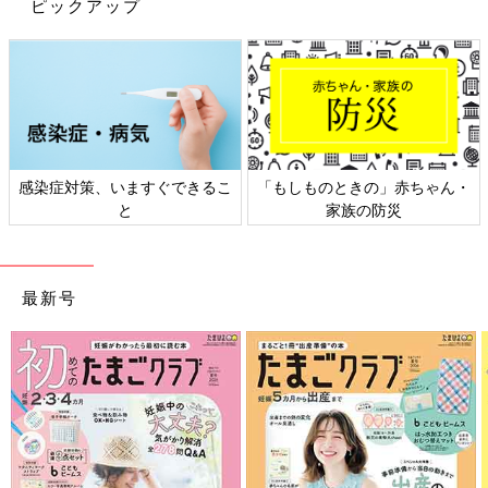
ピックアップ
新型コロナウイルスの感染対策のイメージから、「アルコール消
毒をすれば感染症にかからない」と思いがちですが、ウイルス性
胃腸炎のウイルスにはアルコール消毒が効果がないものも多いと
か。また、原因となるウイルスによって流行時期が異なるので
「冬に流行する」というイメージも正しくとは言えず、一年中注
意が必要だそう。改めて親子で手洗い習慣を見直しましょう。
●記事の内容は記事執筆当時の情報であり、現在と異なる場合が
感染症対策、いますぐできるこ
「もしものときの」赤ちゃん・
あります。
と
家族の防災
最新号