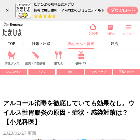
×
内祝い
SHOP
メニュー
TOP
妊娠・出産
赤ちゃん・育児
妊活
育児グッズ
病気・予防接種
離乳食
優待パス
ひよこクラブ
アプリ
SNS
キャンペーン
写真スタジオ
アルコール消毒を徹底していても効果なし。ウ
イルス性胃腸炎の原因・症状・感染対策は？
【小児科医】
2023/02/27
更新