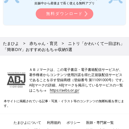
妊娠中から産後まで長く使える無料アプリ
無料ダウンロード
たまひよ
赤ちゃん・育児
ニトリ「かわいくて一目ぼれ」
「簡単DIY」おすすめおもちゃ収納5選
ＡＢＪマークは、この電子書店・電子書籍配信サービスが、
著作権者からコンテンツ使用許諾を得た正規版配信サービス
であることを示す登録商標（登録番号 第11091000号）です。
ABJマークの詳細、ABJマークを掲示しているサービスの一覧
はこちら→
https://aebs.or.jp/
本サイトに掲載されている記事・写真・イラスト等のコンテンツの無断転載を禁じま
す。
たまひよについて
利用規約
ポリシー
医師・専門家一覧