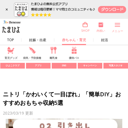
×
内祝い
SHOP
メニュー
TOP
妊娠・出産
赤ちゃん・育児
妊活
育児グッズ
病気・予防接種
離乳食
優待パス
ひよこクラブ
アプリ
SNS
キャンペーン
写真スタジオ
ニトリ「かわいくて一目ぼれ」「簡単DIY」お
すすめおもちゃ収納5選
2023/03/19
更新