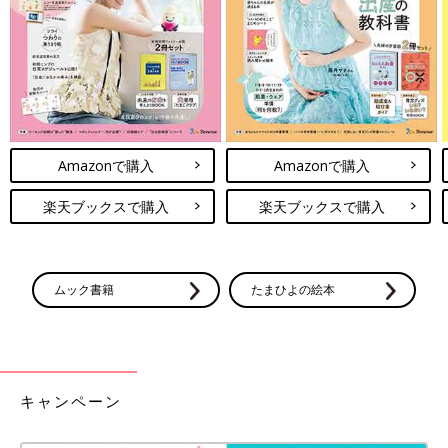
Amazonで購入
Amazonで購入
楽天ブックスで購入
楽天ブックスで購入
ムック書籍
たまひよの絵本
出典：Instagramアカウント「marina_saku」
キャンペーン
マリナさんはおもちゃ収納にしているカラーボックスのサイド
に、専用の4連フックを取り付け。おもちゃと一緒に子ども用の
ポシェットの収納場所にもなって便利ですね！カラボの組み立て