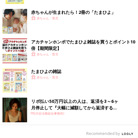
ク
赤ちゃんが生まれたら！2冊の「たまひよ」
赤ちゃん・育児
アカチャンホンポでたまひよ雑誌を買うとポイント10
倍【期間限定】
赤ちゃん・育児
たまひよの雑誌
赤ちゃん・育児
出典：Instagramアカウント「38life___room」
38life___roomさんはニトリのレターケースをおもちゃ収納にし
リボ払い50万円以上の人は、返済を3～6ヶ
ているみたいですよ。カラー分けされているので、使うときもお
月停止して『大幅に減額してから返済する...
片付けもしやすそう！こまごまと散らかりがちなブロックもこれ
PR(渋谷法務総合事務所)
ならすっきり。
コロコロと引っ張るだけのキャスター収納
Recommended by