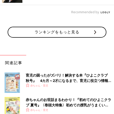
Recommended by
出典：Instagramアカウント「baby_chuncoro10」
ランキングをもっと見る
baby_chuncoro10さんがニトリで購入したのは絵本棚。デザイン
のかわいさに一目ぼれしたみたいですよ。本屋さんのようにディ
スプレイして収納できるので、表紙をみながら選ぶ楽しみも。下
段にはぬいぐるみやおもちゃも入るワゴン付きです。
関連記事
レターケースで整うブロック収納
育児の困ったがズバリ！解決する本『ひよこクラブ
秋号』 4カ月～2才になるまで、育児に役立つ情報が
いっぱい！
赤ちゃん・育児
赤ちゃんのお世話まるわかり！『初めてのひよこクラ
ブ 夏号』〈巻頭大特集〉初めての授乳がうまくい
く！ おっぱい・ミルクの基本と夏のトラブル 解決テ
赤ちゃん・育児