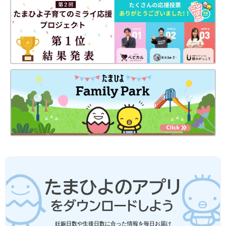
時にネジで一緒に取り付けるだけのお手軽さ♪
ニトリで人気のNインボックス「こうい
うの欲しかった！」豊富な種類をまとめ
て紹介！
ニトリの豊富な収納アイテムの中でひと際注目
を浴びているのが「Nインボックス」シリーズ
ですよね。ところでNインボックスと言っても
多様に種類があるのをご存じでしょうか。そこ
で今回は、ニトリのNインボックスシリーズを
今回はニトリのアイテムを活用したおもちゃ収納をご紹介しまし
まとめてご紹介します。
た。お子さんの遊びやすさや、自分でお片付けできる工夫がたく
さんありましたね。おもちゃ収納に困ったらニトリをチェック♪
(文：冬白朱)
●記事内容でご紹介している投稿、リンク先は、削除される場合
があります。あらかじめご了承ください。
●記事の内容は記載当時の情報であり、現在と異なる場合があり
ます。
妊娠日数や生後日数に合った情報を毎日お届け