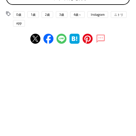
0歳
1歳
2歳
3歳
4歳～
Instagram
ニトリ
app
出典：Instagramアカウント「etanko_mama」
えたんこさんはニトリのカラーボックスと収納ボックスでおもち
ゃ収納を作ったそうです。レールが付いているので出し入れもス
ムーズ。深型タイプもあるようなので入れるおもちゃに合わせて
選べますね。