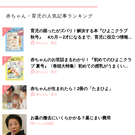
雲みたいなデザインが素敵！キッズ収納ラック
赤ちゃん・育児の人気記事ランキング
育児の困ったがズバリ！解決する本『ひよこクラブ
秋号』 4カ月～2才になるまで、育児に役立つ情報が
いっぱい！
赤ちゃん・育児
赤ちゃんのお世話まるわかり！『初めてのひよこクラ
ブ 夏号』〈巻頭大特集〉初めての授乳がうまくい
く！ おっぱい・ミルクの基本と夏のトラブル 解決テ
赤ちゃん・育児
ク
赤ちゃんが生まれたら！2冊の「たまひよ」
赤ちゃん・育児
お墓の撤去にいくらかかる？墓じまい費用
PR(くらしの話題)