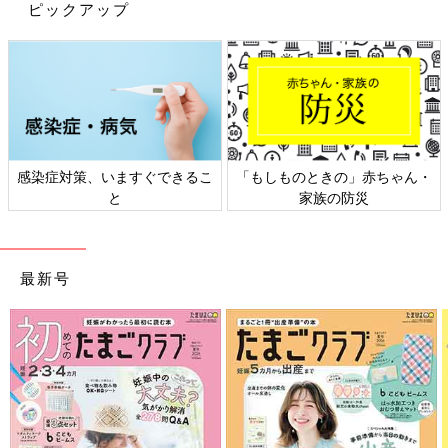
ピックアップ
出典：Instagramアカウント「yutachin.home」
ゆたちんさんはニトリのカラーボックスにキャスターを取り付け
て可動式のおもちゃ収納をDIYしたんだそう。散らかりがちなお
もちゃも収納ごと押入れにINできるのがうれしいポイント！取っ
感染症対策、いますぐできるこ
「もしものときの」赤ちゃん・
手はセリアで買ったものをグルーガンで固定したみたいですよ。
と
家族の防災
カラーボックスに＋α！4連フックでショルダーバッ
グ収納
最新号