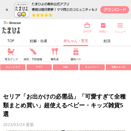
×
内祝い
SHOP
メニュー
TOP
妊娠・出産
赤ちゃん・育児
妊活
育児グッズ
病気・予防接種
離乳食
優待パス
ひよこクラブ
アプリ
SNS
キャンペーン
写真スタジオ
セリア「お出かけの必需品」「可愛すぎて全種
類まとめ買い」超使えるベビー・キッズ雑貨5
選
2023/03/24
更新