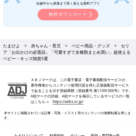
妊娠中から産後まで長く使える無料アプリ
無料ダウンロード
たまひよ
赤ちゃん・育児
ベビー用品・グッズ
セリ
ア「お出かけの必需品」「可愛すぎて全種類まとめ買い」超使える
ベビー・キッズ雑貨5選
ＡＢＪマークは、この電子書店・電子書籍配信サービスが、
著作権者からコンテンツ使用許諾を得た正規版配信サービス
であることを示す登録商標（登録番号 第11091000号）です。
ABJマークの詳細、ABJマークを掲示しているサービスの一覧
はこちら→
https://aebs.or.jp/
本サイトに掲載されている記事・写真・イラスト等のコンテンツの無断転載を禁じま
す。
たまひよについて
利用規約
ポリシー
医師・専門家一覧