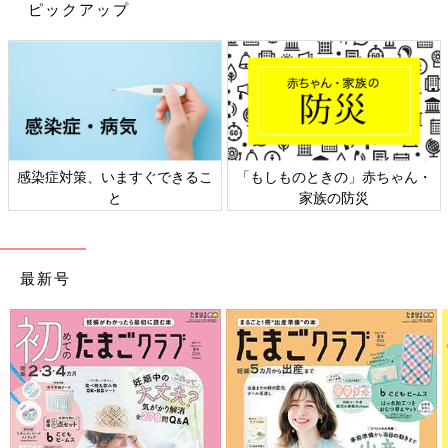
ピックアップ
出典：Instagramアカウント「chihiro_mama_life」
こちらはchihiro_mama_lifeさんがセリアで購入したおやつケー
ス。これがないとお出かけできないというくらい愛用しているん
だとか。お気に入りのおせんべいをいれており、お子さんはこの
ケースを見るだけで喜んでくれるそうです♪
感染症対策、いますぐできるこ
「もしものときの」赤ちゃん・
1足110円！新幹線柄の靴下をまとめ買い
と
家族の防災
最新号