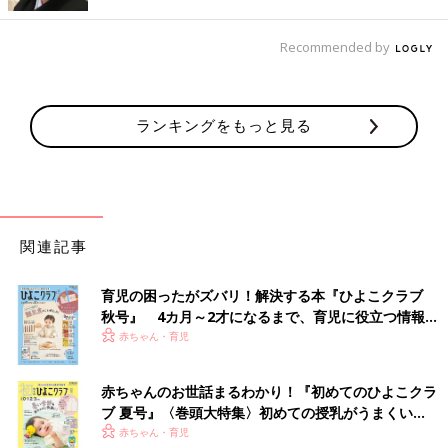
Recommended by
出典：Instagramアカウント「manak.523」
こちらはmanak.523さんがセリアで購入した「ふりふりごはんボ
ール」。ごはんを入れてふるだけで一口サイズのおにぎりが3個
ランキングをもっと見る
作れるのだそう。子どもと一緒にふりふりして楽しめるところも
おすすめなんだとか♪
保育園用にまとめてゲット♪ ベビー ランチスタイ
関連記事
育児の困ったがズバリ！解決する本『ひよこクラブ
秋号』 4カ月～2才になるまで、育児に役立つ情報が
いっぱい！
赤ちゃん・育児
赤ちゃんのお世話まるわかり！『初めてのひよこクラ
ブ 夏号』〈巻頭大特集〉初めての授乳がうまくい
く！ おっぱい・ミルクの基本と夏のトラブル 解決テ
赤ちゃん・育児