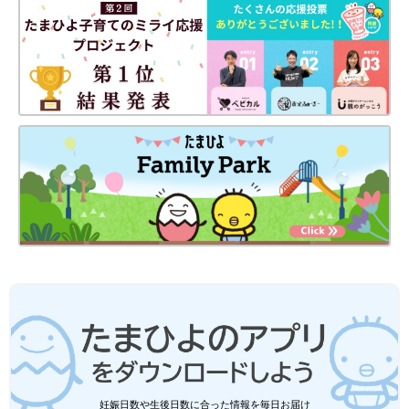
納方法をインスタグラムの投稿よりご紹介しま
今回はセリアのベビー・キッズ雑貨をご紹介しました。コスパに
す。
優れた優秀アイテムばかりで、ママ達の満足度も高く気になりま
すね！セリアではほかにも便利グッズが多数展開されているよう
なので、ぜひお店でチェックしてみてくださいね♪
(文：mayu)
●記事内の価格はすべて税込み、2023年2月時点のものです。
●記事内容でご紹介している投稿、リンク先は、削除される場合
があります。あらかじめご了承ください。
●記事の内容は記載当時の情報であり、現在と異なる場合があり
ます。
妊娠日数や生後日数に合った情報を毎日お届け