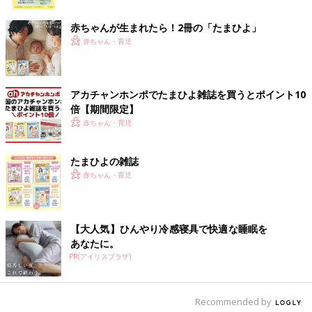
ク
赤ちゃんが生まれたら！2冊の「たまひよ」
赤ちゃん・育児
アカチャンホンポでたまひよ雑誌を買うとポイント10
倍【期間限定】
赤ちゃん・育児
たまひよの雑誌
出典：Instagramアカウント「mizue.1113」
赤ちゃん・育児
mizue.1113さんはセリアの「ベビー ランチスタイ」を
保育園
用
にまとめてゲットしたそう。可愛すぎて見つけたときに思わず声
が出てしまったんだとか。ビニール製のスタイは汚れが付きやす
いとのことで、1枚110円で購入できるのは助かりますよね◎
【大人気】ひんやり冷感寝具で快適な睡眠を
あなたに。
PR(アイリスプラザ)
これがないとお出かけできない！おやつケース
Recommended by