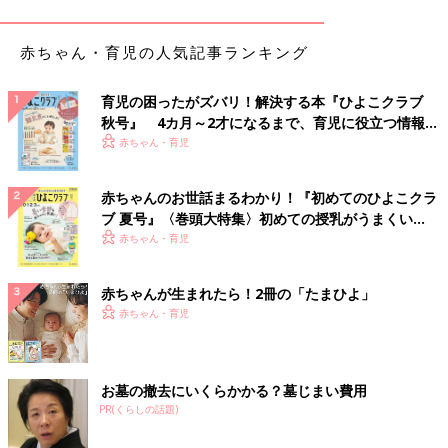
そうですね◎
赤ちゃん・育児の人気記事ランキング
親子で楽しくおにぎり作り♪ ふりふりごはんボール
育児の困ったがズバリ！解決する本『ひよこクラブ
秋号』 4カ月～2才になるまで、育児に役立つ情報が
いっぱい！
赤ちゃん・育児
赤ちゃんのお世話まるわかり！『初めてのひよこクラ
ブ 夏号』〈巻頭大特集〉初めての授乳がうまくい
く！ おっぱい・ミルクの基本と夏のトラブル 解決テ
赤ちゃん・育児
ク
赤ちゃんが生まれたら！2冊の「たまひよ」
赤ちゃん・育児
お墓の撤去にいくらかかる？墓じまい費用
PR(くらしの話題)