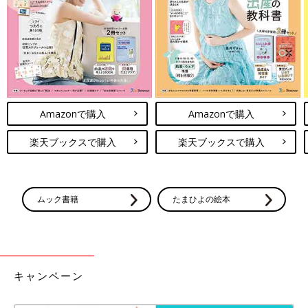
Amazonで購入
Amazonで購入
出典：Instagramアカウント「me_jp」
楽天ブックスで購入
楽天ブックスで購入
こちらはme_jpさんがセリアで見つけたキッズ用靴下。1足110円
というコスパのよさに惹かれてお店にあった4種類をまとめ買い
したんだとか。この方が行った店舗ではまだまだ在庫があったそ
ムック書籍
たまひよの絵本
うです。サイズは約13～16cmとのこと。
ダイソー・セリア・無印良品「スッキリ
入るサイズ感」「100均の材料でDIY」
トミカ収納アイデア3選
子どもが大好きなトミカ。どんどん増えるトミ
キャンペーン
カの収納方法も、ダイソーやセリアなどのアイ
テムを活用すれば上手に片付けられそう！ お片
付けのテンションも上がる、そんなトミカの収