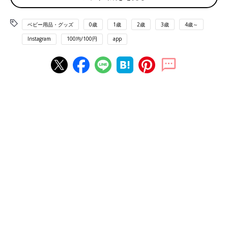
ベビー用品・グッズ
0歳
1歳
2歳
3歳
4歳～
Instagram
100均/100円
app
出典：Instagramアカウント「pajamama_」
こちらはpajamama_さんがセリアで購入したドリンクホルダ
ー。紙パックの飲み物を持ちやすくするアイテムで、外出時に欠
かせないのだそう。サイズ調節も可能とのことで使い勝手がよさ