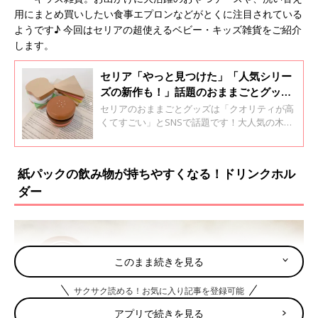
用にまとめ買いしたい食事エプロンなどがとくに注目されている
ようです♪ 今回はセリアの超使えるベビー・キッズ雑貨をご紹介
します。
セリア「やっと見つけた」「人気シリー
ズの新作も！」話題のおままごとグッズ
5選
セリアのおままごとグッズは「クオリティが高
くてすごい」とSNSで話題です！大人気の木製
シリーズの新作や、リアルで本格的なおままご
とが楽しめる食材のおもちゃなど気になるアイ
テムが勢ぞろい♪ 今回はSNSで話題のセリアの
紙パックの飲み物が持ちやすくなる！ドリンクホル
おままごとグッズをご紹介します。
ダー
このまま続きを見る
サクサク読める！お気に入り記事を登録可能
アプリで続きを見る