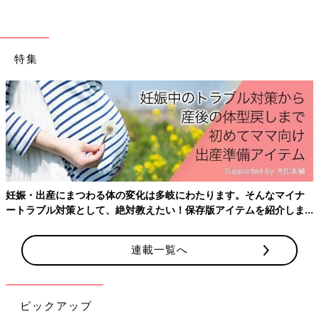
幼稚園入園は子どもたちにとっても、送りだすママたちにとって
も不安がいっぱいです。ママは笑顔で送り出し、不安な時はその
道のプロである先生に相談することが大事ですね。
特集
（文・酒井範子）
※文中のコメントは口コミサイト「ウィメンズパーク」（2022年
1月末まで）の投稿を再編集したものです。
※この記事は「たまひよONLINE」で過去に公開されたもので
す。
※記事の内容は記事執筆当時の情報であり、現在と異なる場合が
あります。
妊娠・出産にまつわる体の変化は多岐にわたります。そんなマイナ
菅野幸恵さん
ートラブル対策として、絶対教えたい！保存版アイテムを紹介しま
す。
連載一覧へ
ピックアップ