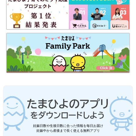
あたりまえの親子関係に気づくエピソード65
Amazonで見る
楽天ブックスで見る
子どもが幼稚園に行ったので久々に夫婦
二人きりになったのだが…[ハトコのドタ
バタ育児日記#97］
マンガ家・イラストレーターのハトコです。５
歳と３歳の元気な兄弟の子育て中！そんな私の
日常を描いたコミックエッセイ…題して「ハト
コのドタバタ育児日記」。今回は子どもが幼稚
園に行ったので久々に夫婦二人きりの時間が訪
れたのですが…!?というお話です。
妊娠日数や生後日数に合った情報を毎日お届け
妊娠中から産後まで長く使える無料アプリ