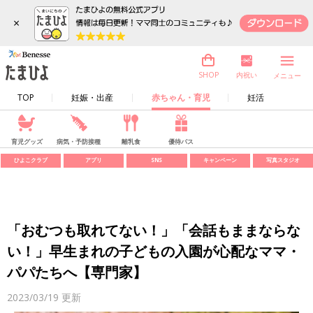
×
内祝い
SHOP
メニュー
TOP
妊娠・出産
赤ちゃん・育児
妊活
育児グッズ
病気・予防接種
離乳食
優待パス
ひよこクラブ
アプリ
SNS
キャンペーン
写真スタジオ
「おむつも取れてない！」「会話もままならな
い！」早生まれの子どもの入園が心配なママ・
パパたちへ【専門家】
2023/03/19
更新