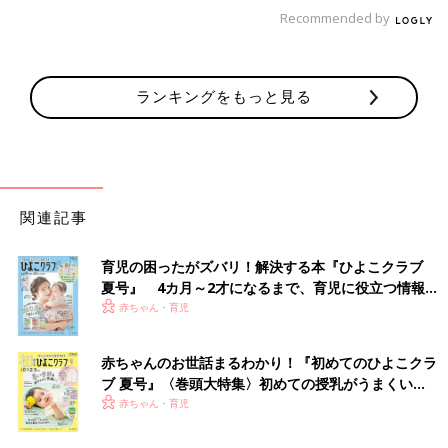
できなくても気にしない！』ということに尽きるかと。毎日ニコ
Recommended by
ニコ笑って楽しそうに登園してくれるだけでOK！と、親として
思えたら大丈夫なんじゃないかな」
ランキングをもっと見る
焦らない！ことが大事 早生まれの親の心構え
幼稚園入園を控えたママに向けて、発達心理学が専門の青山学院
大学教授、菅野幸恵さんからアドバイスをいただきました。
「最近の幼稚園は3年保育が当たり前になってきましたが、早生
関連記事
まれであってもなくても
3歳
の子どもにとって、集団生活は家庭
生活とは大きく異なり、馴染みにくいことがあるのは当然です。
育児の困ったがズバリ！解決する本『ひよこクラブ
ましてや、3歳になったばかりの早生まれのお子さんたちにとっ
夏号』 4カ月～2才になるまで、育児に役立つ情報が
てはそのギャップは大きく感じられるでしょう。
いっぱい！
赤ちゃん・育児
大事なのは、他の子どもと比べないことです。同じ早生まれでも
発達のスピードは異なりますので、『うちの子はうちの子』の精
神でいることが肝要です。
赤ちゃんのお世話まるわかり！『初めてのひよこクラ
ブ 夏号』〈巻頭大特集〉初めての授乳がうまくい
入園までにこれをしておいたらということはありません。食事の
く！ おっぱい・ミルクの基本と夏のトラブル 解決テ
赤ちゃん・育児
ことを心配されているママもいらっしゃいますが、残さず食べ
ク
る、つまり『食べられた！』という経験をすることが大事なの