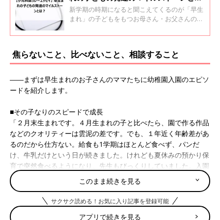
は？
新学期の時期になると聞こえてくるのが「早生
まれ」の子どもをもつお母さん・お父さんの心
配の声。「お友だちと仲よくできるだろうか」
「「クラスのみんなと同じことができるだろう
か？」などまわりの子どもとの発達の差を気に
焦らないこと、比べないこと、相談すること
することがあるようです。「日本外来小児科学
会リーフレット検討会」の先生方から子育てに
向き合っているお母さん・お父さんへのメッセ
――まずは早生まれのお子さんのママたちに幼稚園入園のエピソ
ージをお届けします。第1回は富山・八木小児
ードを紹介します。
科の八木信一先生です。
■その子なりのスピードで成長
「２月末生まれです。４月生まれの子と比べたら、園で作る作品
などのクオリティーは雲泥の差です。でも、１年近く年齢差があ
るのだから仕方ない。給食も1学期はほとんど食べず、パンだ
け、牛乳だけという日が続きました。けれども夏休みの預かり保
育で突然食べるようになり、先生もびっくりしていました。入園
すれば、子どもなりのスピードで成長していくものですね」
このまま続きを見る
■園の先生からの言葉で不安も消えました！
サクサク読める！お気に入り記事を登録可能
「不安だった私が安心できたのは、幼稚園の先生から『教室や保
アプリで続きを見る
育室は、どんどん失敗していいところ！です』と言われたこと。