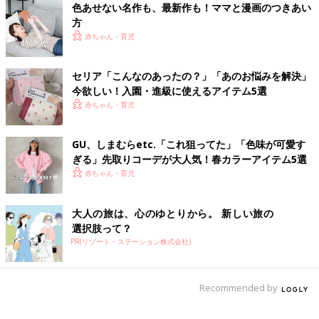
色あせない名作も、最新作も！ママと漫画のつきあい
で、量や質にこだわらず、お子さんが好きなものを食べられる量
方
だけ、お弁当に入れてあげるといいと思います。
赤ちゃん・育児
オムツは、子どものためにも早くとれるに越したことはないです
セリア「こんなのあったの？」「あのお悩みを解決」
が（重たいオムツをつけるのは負担ですし動きにくいですか
今欲しい！入園・進級に使えるアイテム5選
ら）、入園までに間に合わせようと焦っても取れるものではない
赤ちゃん・育児
ので、様子を見ていくしかないと思います。
園の先生たちはその道のプロですから、不安なことがあったら早
めに相談するのがいいですね。ママたちの感想にもあったように
GU、しまむらetc.「これ狙ってた」「色味が可愛す
先生の言葉で安心できることもあると思います。
ぎる」先取りコーデが大人気！春カラーアイテム5選
赤ちゃん・育児
親の不安は子どもにも伝わります。ついていけるか心配だった
ら、思い切って2年保育という選択をすることもアリだと思いま
大人の旅は、心のゆとりから。 新しい旅の
す。最近は早く集団生活に入れた方がいいと思う方が多いようで
選択肢って？
すが、子どもたちが仲間を意識できるのは年中くらいからなの
PR(リゾート・ステーション株式会社)
で、2年保育でも仲間意識は十分育ちます。
3年保育に入れると決めたのなら、子どもを笑顔で送り出し、笑
顔で迎えましょう」
Recommended by
（お話／菅野幸恵さん）