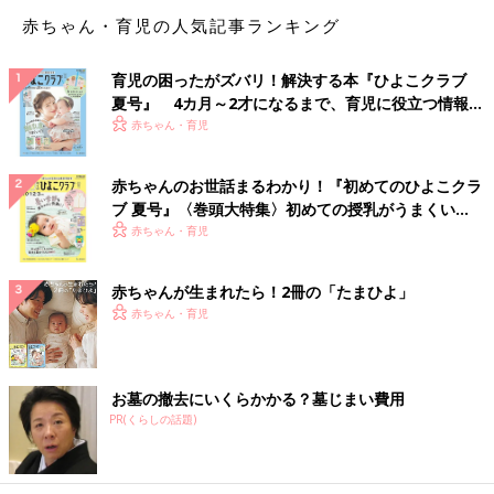
■ひとりっこの早生まれで不安も問題なし！
赤ちゃん・育児の人気記事ランキング
「うちはひとりっこの早生まれなので、きょうだいとの関わりも
ない中ので入園で心配でした。他の子と比べて幼いと感じること
育児の困ったがズバリ！解決する本『ひよこクラブ
もありますが、今のところ問題は起きていません。オムツのまま
夏号』 4カ月～2才になるまで、育児に役立つ情報が
入園しましたが、1カ月くらいで外れて、夜もおねしょをしない
いっぱい！
赤ちゃん・育児
です。
トイレトレーニング
や生活習慣など、お友だちを見て学ん
でくれるんじゃないかと思います」
赤ちゃんのお世話まるわかり！『初めてのひよこクラ
■焦らず気長に見守るということ
ブ 夏号』〈巻頭大特集〉初めての授乳がうまくい
く！ おっぱい・ミルクの基本と夏のトラブル 解決テ
「第1子は2月、第2子は4月1日の究極の早生まれ。第1子の時の
赤ちゃん・育児
ク
方が『うちの子は劣っている？」と気にすることが多かったで
す。けれども、同じ早生まれの子のお母さんと仲良くなり想いを
赤ちゃんが生まれたら！2冊の「たまひよ」
共有する中で意識が変わりました。『クラスの子ができるように
赤ちゃん・育児
なったら、我が子も半年後にはできるはず』と思うように。焦ら
ず気長に見守るということ、親にできるのはコレだけです」
お墓の撤去にいくらかかる？墓じまい費用
■同級生やきょうだいと比べないことが大事
PR(くらしの話題)
「2人の子ども達が3月生まれです。幼稚園の先生があたたかく見
守って下さったお陰で、親もカリカリせずにすみました。親とし
ての気構えは、『同級生やきょうだいができることが、我が子に