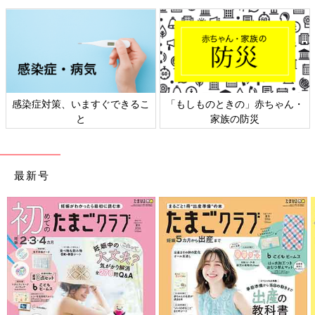
感染症対策、いますぐできるこ
「もしものときの」赤ちゃん・
と
家族の防災
最新号
PROFILE)
青山学院大学コミュニティ人間科学部 コミュニティ人間学科教
授。専門は、発達心理学で研究テーマは、乳幼児期の親子関係、
地域コミュニティでの子育てについて。著書に『あたりまえの親
子関係に気づくエピソード65』（新曜社）がある。