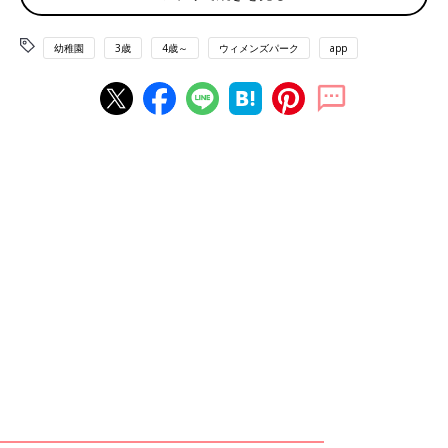
オムツが外れなくても、替えのパンツをたくさん持たせてくれれ
ばOKと言われました」
幼稚園
3歳
4歳～
ウィメンズパーク
app
■集団生活の中で少しずつ成長
「3月生まれです。大丈夫！すぐに月齢が早い子たちにいい意味
で引っ張られて早生まれなんて関係なくなります。プレや児童館
のイベントで集団遊びの経験はありましたが、初めは1人で園庭
で遊びたがりました。でも、入園してみたらきちんと自分の席に
座り、園庭での活動もちゃんと参加できるように。集団生活で小
さいながらもみんなや先生に合わせなければならないと察して動
くことを覚えたようです」
■風邪で休みがちな次女も年中には元気に登園
「２月末生まれの次女は、オムツが取れていませんでした。背の
順番も前から２番目。幼稚園はお弁当でしたが、好き嫌いも激し
く、お弁当のおかずは、ほぼ毎日同じ。年少さんの頃は、上の子
と比べて、風邪で幼稚園を休むことが多かったです。でも、すぐ
にオムツも取れて、お友だちもできて、年中さん以降は風邪で休
むこともなく楽しそうに通園していましたよ」