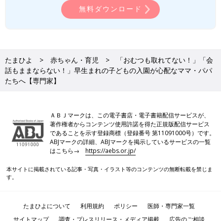
無料ダウンロード
たまひよ
赤ちゃん・育児
「おむつも取れてない！」「会
話もままならない！」早生まれの子どもの入園が心配なママ・パパ
たちへ【専門家】
ＡＢＪマークは、この電子書店・電子書籍配信サービスが、
著作権者からコンテンツ使用許諾を得た正規版配信サービス
であることを示す登録商標（登録番号 第11091000号）です。
ABJマークの詳細、ABJマークを掲示しているサービスの一覧
はこちら→
https://aebs.or.jp/
本サイトに掲載されている記事・写真・イラスト等のコンテンツの無断転載を禁じま
す。
たまひよについて
利用規約
ポリシー
医師・専門家一覧
サイトマップ
調査・プレスリリース・メディア掲載
広告のご相談