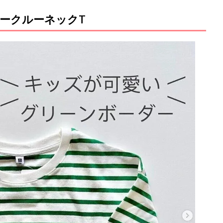
ークルーネックT
M
u
t
e