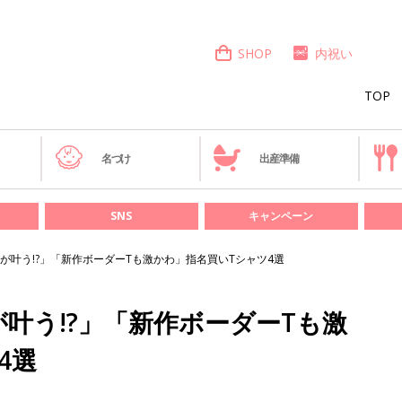
SHOP
内祝い
TOP
き
名づけ
出産準備
SNS
キャンペーン
が叶う!?」「新作ボーダーTも激かわ」指名買いTシャツ4選
叶う!?」「新作ボーダーTも激
4選