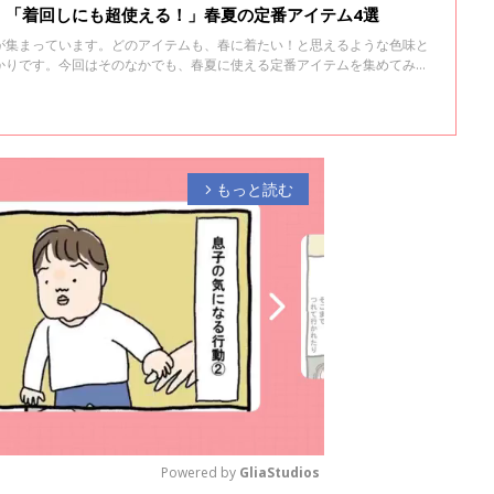
」「着回しにも超使える！」春夏の定番アイテム4選
が集まっています。どのアイテムも、春に着たい！と思えるような色味と
かりです。今回はそのなかでも、春夏に使える定番アイテムを集めてみま
♪
もっと読む
arrow_forward_ios
Powered by 
GliaStudios