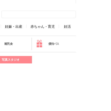
妊娠・出産
赤ちゃん・育児
妊活
離乳食
優待パス
写真スタジオ