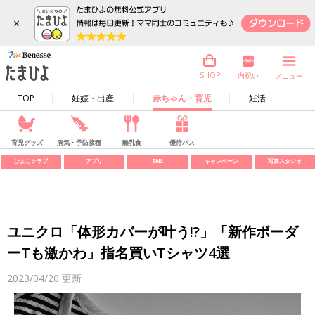
×
内祝い
SHOP
メニュー
TOP
妊娠・出産
赤ちゃん・育児
妊活
育児グッズ
病気・予防接種
離乳食
優待パス
ひよこクラブ
アプリ
SNS
キャンペーン
写真スタジオ
ユニクロ「体形カバーが叶う!?」「新作ボーダ
ーTも激かわ」指名買いTシャツ4選
2023/04/20
更新