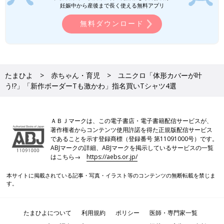
妊娠中から産後まで長く使える無料アプリ
無料ダウンロード
たまひよ
赤ちゃん・育児
ユニクロ「体形カバーが叶
う!?」「新作ボーダーTも激かわ」指名買いTシャツ4選
ＡＢＪマークは、この電子書店・電子書籍配信サービスが、
著作権者からコンテンツ使用許諾を得た正規版配信サービス
であることを示す登録商標（登録番号 第11091000号）です。
ABJマークの詳細、ABJマークを掲示しているサービスの一覧
はこちら→
https://aebs.or.jp/
本サイトに掲載されている記事・写真・イラスト等のコンテンツの無断転載を禁じま
す。
たまひよについて
利用規約
ポリシー
医師・専門家一覧