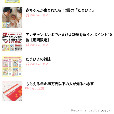
ク
赤ちゃんが生まれたら！2冊の「たまひよ」
赤ちゃん・育児
アカチャンホンポでたまひよ雑誌を買うとポイント10
倍【期間限定】
出典：Instagramアカウント「ak_m1120」
赤ちゃん・育児
みーさんは、コットンオーバーサイズボーダーT（XLサイズ）を
購入。ふんわりとしたオーバーサイズシルエットで、ウエストイ
たまひよの雑誌
ンでもアウトでも可愛く着られるんだとか。肌離れが良く風通し
赤ちゃん・育児
が良いので、夏も快適に着られるとのこと。さらに体型カバーも
叶うそうで、コレは買いなTシャツですね！
もらえる年金25万円以下の人が知るべき事
細見え＆高見え！新作のリブボーダーT
PR(くらしの話題)
Recommended by