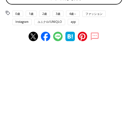
0歳
1歳
2歳
3歳
4歳～
ファッション
Instagram
ユニクロ/UNIQLO
app
出典：Instagramアカウント「mayu18_yiki」
MAYUさんは、グリーンのボーダートップスが欲しくて、こちら
のTシャツを購入したようですよ。WOMENのボーダーTと迷っ
たそうですが、キッズの160サイズをゲット！キッズのほうが、
グリーンの色味が鮮やかなんだとか。目を引くキレイな色味です
よね。
「ディズニー・ビヨンド・タイム UT グラフィック
Tシャツ」で親子コーデ！