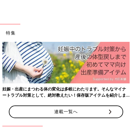
特集
妊娠・出産にまつわる体の変化は多岐にわたります。そんなマイナ
ートラブル対策として、絶対教えたい！保存版アイテムを紹介しま
す。
出典：Instagramアカウント「midopei」
連載一覧へ
midopeiさんは、新作のリブクルーネックT（1,500円）を購入。
五分袖・細リブ・首詰まりの、すべてが良い感じのリブTなんだ
とか。ピンクなどの色物も気になってるけど、モノトーンは間違
いない！とのことでゲット。高見えもするオシャレなTシャツで