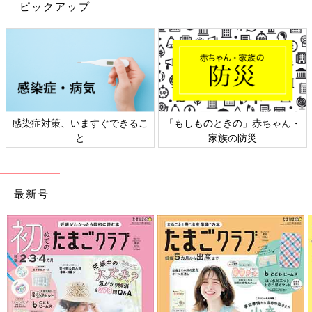
ピックアップ
すよね。⁡
ユニクロ肌着「着やすくて可愛くてお気
に入り」「追加でゲット！」ママのまと
め買い5選
ユニクロの肌着が大人気です。新生児の肌着に
もピッタリだと、まとめ買いするママが多いん
だとか。サイズアウトして追加で買うときも、
やっぱりユニクロの肌着！というほど、リピー
感染症対策、いますぐできるこ
「もしものときの」赤ちゃん・
ターも増えているようですよ。今回はママたち
ユニクロのTシャツはどれも可愛らしく、デザインも素敵でした
と
家族の防災
がまとめ買いした激かわ肌着をご紹介します。
よね。これからの時期には、1枚でサラッと着ても快適に過ごせ
そう♪ カジュアルにもキレイめスタイルにもピッタリなので、ぜ
ひともチェックしてみてくださいね。
最新号
(文・水川ちさ)
●記事内容でご紹介している投稿、リンク先は、削除される場合
があります。あらかじめご了承ください。
●記事の内容は2023年4月の情報で、現在と異なる場合がありま
す。
●記事内の価格はすべて税込み、2023年4月時点のものです。