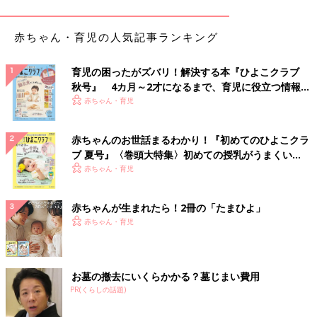
赤ちゃん・育児の人気記事ランキング
育児の困ったがズバリ！解決する本『ひよこクラブ
秋号』 4カ月～2才になるまで、育児に役立つ情報が
いっぱい！
赤ちゃん・育児
赤ちゃんのお世話まるわかり！『初めてのひよこクラ
ブ 夏号』〈巻頭大特集〉初めての授乳がうまくい
く！ おっぱい・ミルクの基本と夏のトラブル 解決テ
赤ちゃん・育児
ク
赤ちゃんが生まれたら！2冊の「たまひよ」
赤ちゃん・育児
お墓の撤去にいくらかかる？墓じまい費用
PR(くらしの話題)
出典：Instagramアカウント「snapple1438」
snapple1438さんは「ディズニー・ビヨンド・タイム UT グラフ