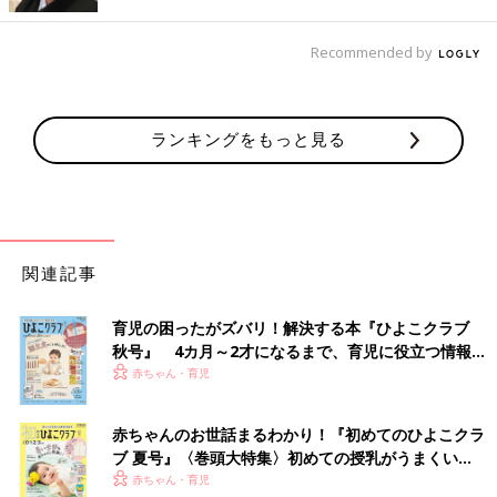
ィックTシャツ」の大人用＆キッズと親子おそろいで購入。ミッ
キーのプリントが可愛くて思わずゲットしたんだそう。首や袖に
Recommended by
黒のパイピングが入ったデザインが、ヴィンテージ感あってオシ
ャレですよね。
ランキングをもっと見る
体形カバーも叶うなんて驚き！コットンオーバーサ
イズボーダーT
関連記事
育児の困ったがズバリ！解決する本『ひよこクラブ
秋号』 4カ月～2才になるまで、育児に役立つ情報が
いっぱい！
赤ちゃん・育児
赤ちゃんのお世話まるわかり！『初めてのひよこクラ
ブ 夏号』〈巻頭大特集〉初めての授乳がうまくい
く！ おっぱい・ミルクの基本と夏のトラブル 解決テ
赤ちゃん・育児