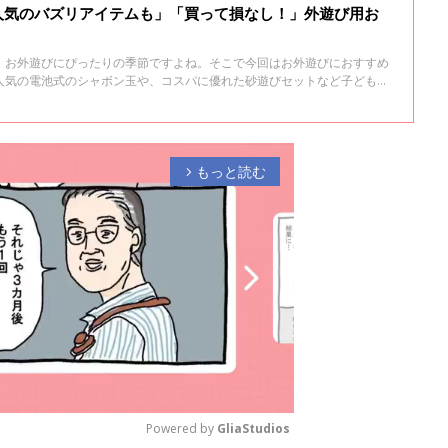
人気のバズリアイテムも」「買って損なし！」外遊び用お
、お外遊びにぴったりの季節ですよね。そこで今回はお外遊びにおすすめ
人気の電池式のシャボン玉や、コスパに優れた砂遊びセットなど子どもが
 ぜひチェックしてみてくださいね。
もっと読む
arrow_forward_ios
Powered by 
GliaStudios