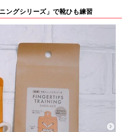
ニングシリーズ」で靴ひも練習
M
u
t
e