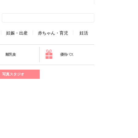
妊娠・出産
赤ちゃん・育児
妊活
離乳食
優待パス
写真スタジオ