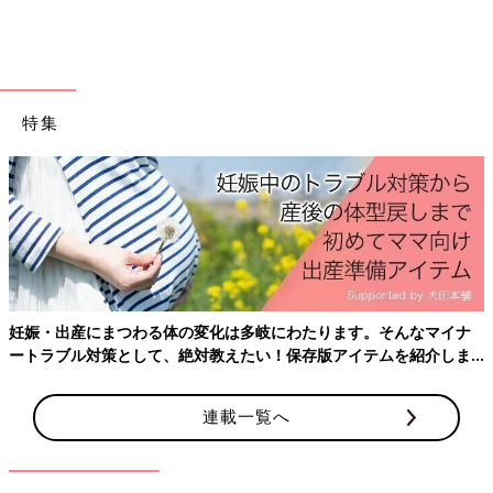
認し、誤飲等に注意しましょう。
育に慣れていないお子さんでも、プチプラアイテムなら試しやす
いですね♪
(文・ナキナキ)
●記事内容でご紹介している投稿、リンク先は、削除される場合
特集
があります。あらかじめご了承ください。
●記事の内容は記載当時の情報であり、現在と異なる場合があり
ます。
●記事内の価格はすべて税込み、2023年4月時点のものです。
妊娠・出産にまつわる体の変化は多岐にわたります。そんなマイナ
ートラブル対策として、絶対教えたい！保存版アイテムを紹介しま
す。
連載一覧へ