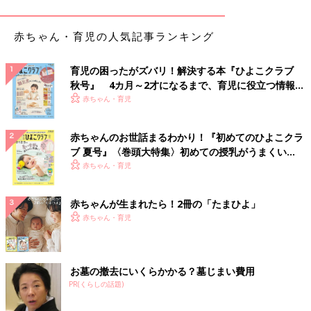
赤ちゃん・育児の人気記事ランキング
育児の困ったがズバリ！解決する本『ひよこクラブ
秋号』 4カ月～2才になるまで、育児に役立つ情報が
いっぱい！
赤ちゃん・育児
赤ちゃんのお世話まるわかり！『初めてのひよこクラ
ブ 夏号』〈巻頭大特集〉初めての授乳がうまくい
く！ おっぱい・ミルクの基本と夏のトラブル 解決テ
赤ちゃん・育児
ク
赤ちゃんが生まれたら！2冊の「たまひよ」
赤ちゃん・育児
お墓の撤去にいくらかかる？墓じまい費用
PR(くらしの話題)
出典：Instagramアカウント「maru_ie.kurashi」
maru_ie.kurashiさんはダイソーの「ものしりカード カブトム