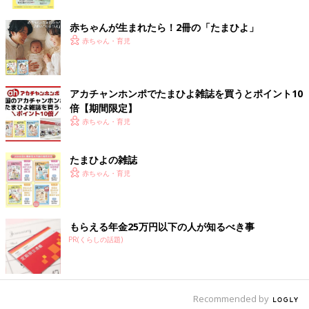
ク
赤ちゃんが生まれたら！2冊の「たまひよ」
赤ちゃん・育児
アカチャンホンポでたまひよ雑誌を買うとポイント10
出典：Instagramアカウント「ha_aaa07」
倍【期間限定】
赤ちゃん・育児
ha_aaa07さんはダイソーで「木のパズルシリーズ」のバスを
GET！価格は330円だそうで、100均で木製おもちゃが買えるの
は嬉しいですね！アルファベットが書いてあるので、英語を読み
たまひよの雑誌
ながらパズルをするのも楽しそうですよね♪
赤ちゃん・育児
ダイソー「わが家でバズった」「粘土デ
ビューにおすすめ」大人気粘土遊びグッ
もらえる年金25万円以下の人が知るべき事
ズ5選
ダイソーでは粘土や粘土遊びに使える型などの
PR(くらしの話題)
グッズがお子さんに大人気！ ついつい夢中にな
ってしまう粘土遊びは、 雨の日などおうち時間
が長い時にもってこいですよね。そこで今回は
ダイソーで買える大人気の粘土遊びグッズをご
どのおもちゃも子どもに喜ばれそうなものばかりで、遊びながら
紹介します。 ※粘土で遊ぶ際は、対象年齢を確
Recommended by
指先を使ったり考えたりできるのは嬉しいですよね。パズルや知