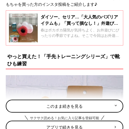
もちゃを買った方のインスタ投稿をご紹介します♪
ダイソー、セリア…「大人気のバズリア
イテムも」「買って損なし！」外遊び用
おもちゃおすすめ5選
春はポカポカ陽気が気持ちよく、お外遊びにぴ
ったりの季節ですよね。そこで今回はお外遊び
におすすめのおもちゃをご紹介します。大人気
の電池式のシャボン玉や、コスパに優れた砂遊
びセットなど子どもが喜びそうなアイテムが勢
やっと買えた！「手先トレーニングシリーズ」で靴
ぞろい♪ ぜひチェックしてみてくださいね。
ひも練習
このまま続きを見る
サクサク読める！お気に入り記事を登録可能
アプリで続きを見る