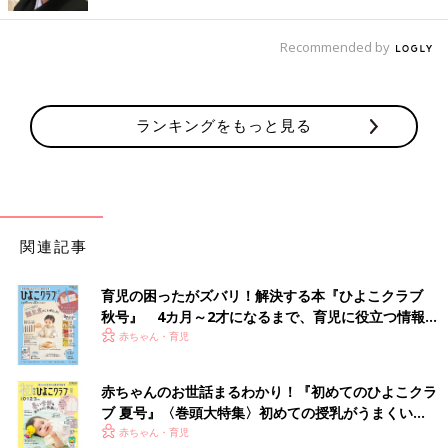
シ・クワガタムシ」を買ったそう。こちらの方はフォトアルバム
にカードを入れて、図鑑のようにして使っているんだとか！こち
Recommended by
らのお宅では、⁡
1歳
のお子さんが夢中になってカードを見ている
とのこと。
ランキングをもっと見る
330円商品「木のパズルシリーズ」バスをGET！
関連記事
育児の困ったがズバリ！解決する本『ひよこクラブ
秋号』 4カ月～2才になるまで、育児に役立つ情報が
いっぱい！
赤ちゃん・育児
赤ちゃんのお世話まるわかり！『初めてのひよこクラ
ブ 夏号』〈巻頭大特集〉初めての授乳がうまくい
く！ おっぱい・ミルクの基本と夏のトラブル 解決テ
赤ちゃん・育児