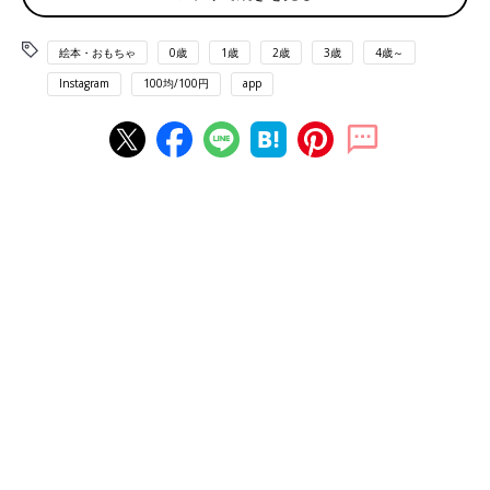
絵本・おもちゃ
0歳
1歳
2歳
3歳
4歳～
Instagram
100均/100円
app
出典：Instagramアカウント「uniko25」
uniko25さんはダイソーで人気の「手先トレーニングシリーズ」
のおもちゃをGET！こちらは靴ひもを結ぶ練習ができるそうで、
紐だけでなくボタンやバックルなどの種類もあるんだとか。楽し
みながら日常生活の動作が学べるのは嬉しいですよね！
「ものしりカード カブトムシ・クワガタムシ」を図
鑑風にアレンジ！