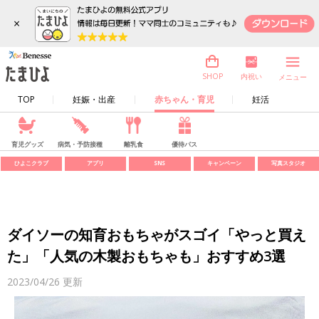
×
内祝い
SHOP
メニュー
TOP
妊娠・出産
赤ちゃん・育児
妊活
育児グッズ
病気・予防接種
離乳食
優待パス
ひよこクラブ
アプリ
SNS
キャンペーン
写真スタジオ
ダイソーの知育おもちゃがスゴイ「やっと買え
た」「人気の木製おもちゃも」おすすめ3選
2023/04/26
更新