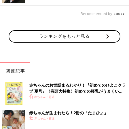
出典：Instagramアカウント「miir0713」
みーさんは、ポインテッドフラットサンダルを購入したようです
Recommended by
よ。Tストラップのサンダルが欲しいと思っていたときに、こち
らのサンダルを発見！ソックスと合わせているオシャレさんを見
かけて、マネしてみたんだとか。素足・ソックスどちらで合わせ
ランキングをもっと見る
ても素敵に履きこなせそうですよね。
見つけた瞬間に一目ぼれ！リアルレザークロッグサ
ンダル（3,990円）
関連記事
赤ちゃんのお世話まるわかり！『初めてのひよこクラ
ブ 夏号』〈巻頭大特集〉初めての授乳がうまくい
く！ おっぱい・ミルクの基本と夏のトラブル 解決テ
赤ちゃん・育児
ク
赤ちゃんが生まれたら！2冊の「たまひよ」
赤ちゃん・育児