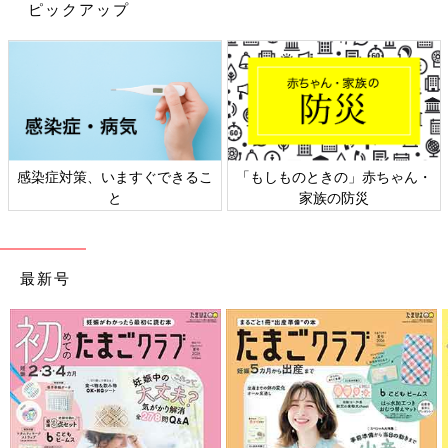
ピックアップ
出典：Instagramアカウント「yuka.h78」
Yukaさんは、ポインテッドフラットサンダル（2,490円）を購
入。発売後すぐに売り切れてしまったけど、再入荷のタイミング
でゲットできたんだとか。ツヤっとしたゴールドの存在感がなん
とも素敵ですよね。デニムでもワンピでもスラックスでも絶対可
愛いなぁ...とにやけてしまう♪ コレは買いなサンダルですね。
感染症対策、いますぐできるこ
「もしものときの」赤ちゃん・
と
家族の防災
サッと履けてママにおすすめ！ナローストラップフ
ラットサンダル（1,990円）
最新号