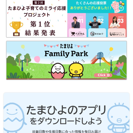
デに馴染んでとても可愛いとのこと。お値段もプチプラ価格で嬉
しいですよね。
GU、しまむら、アベイル…「プチプラ春
靴が最高」「洗濯機で洗える」おすすめ
靴5選
おしゃれは足元から♪ ということで、可愛い靴
がプチプラで買えると嬉しいですよね！そこで
今回は、おしゃれママ達がプチプラで買ったお
しゃれな春靴をご紹介します。ぜひみなさんも
参考にしてみてくださいね♪
GUの新作サンダルはどれも素敵でしたよね。細身・ボリュー
ム・リラックスタイプと豊富な種類にも驚き！新作商品なので、
欲しいサイズが売り切れてしまう前にチェックするのがおすすめ
ですよ。ぜひ店舗やオンラインショップをのぞいてみてください
ね。
(文・水川ちさ)
●記事内容でご紹介している投稿、リンク先は、削除される場合
があります。あらかじめご了承ください。
●記事の内容は2023年4月の情報で、現在と異なる場合がありま
す。
●記事内の価格はすべて税込み、2023年4月時点のものです。
妊娠日数や生後日数に合った情報を毎日お届け