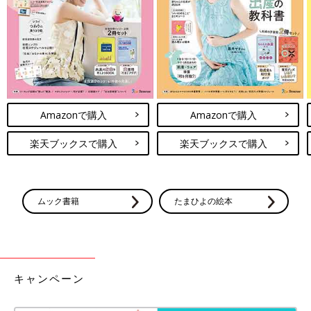
Amazonで購入
Amazonで購入
楽天ブックスで購入
楽天ブックスで購入
ムック書籍
たまひよの絵本
出典：Instagramアカウント「m12314s」
satsukiさんは、ナローストラップフラットサンダル（1,990円）
キャンペーン
を購入。足首の後ろはゴムで伸びるからサッと履けて歩きやす
く、ママさんにおすすめなんだとか。ベージュカラーは淡色コー