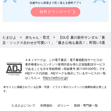
妊娠中から産後まで長く使える無料アプリ
無料ダウンロード
たまひよ
赤ちゃん・育児
【GU】夏の新作サンダル「素
足・ソックス合わせが可愛い！」「履き心地も最高！」即買い5選
ＡＢＪマークは、この電子書店・電子書籍配信サービスが、
著作権者からコンテンツ使用許諾を得た正規版配信サービス
であることを示す登録商標（登録番号 第11091000号）です。
ABJマークの詳細、ABJマークを掲示しているサービスの一覧
はこちら→
https://aebs.or.jp/
本サイトに掲載されている記事・写真・イラスト等のコンテンツの無断転載を禁じま
す。
たまひよについて
利用規約
ポリシー
医師・専門家一覧