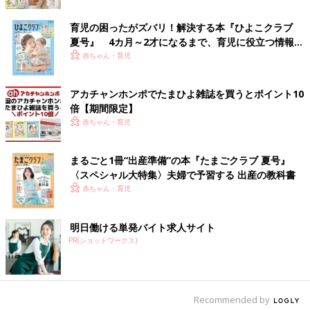
育児の困ったがズバリ！解決する本『ひよこクラブ
夏号』 4カ月～2才になるまで、育児に役立つ情報が
いっぱい！
赤ちゃん・育児
アカチャンホンポでたまひよ雑誌を買うとポイント10
倍【期間限定】
赤ちゃん・育児
まるごと1冊“出産準備”の本『たまごクラブ 夏号』
〈スペシャル大特集〉夫婦で予習する 出産の教科書
赤ちゃん・育児
出典：Instagramアカウント「ayaka_3117」
明日働ける単発バイト求人サイト
PR(ショットワークス)
ayakaさんは、リアルレザークロッグサンダル（3,990円）を購
入。こちらはメンズアイテムなんだとか。見つけた瞬間に買う
っ！となるほど一目ぼれしたんだそう。デニムやワンピースに合
わせても可愛いですよね♪
Recommended by