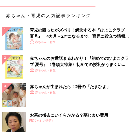
ットサンダル」ブラック
赤ちゃん・育児の人気記事ランキング
育児の困ったがズバリ！解決する本『ひよこクラブ
夏号』 4カ月～2才になるまで、育児に役立つ情報が
いっぱい！
赤ちゃん・育児
赤ちゃんのお世話まるわかり！『初めてのひよこクラ
ブ 夏号』〈巻頭大特集〉初めての授乳がうまくい
く！ おっぱい・ミルクの基本と夏のトラブル 解決テ
赤ちゃん・育児
ク
赤ちゃんが生まれたら！2冊の「たまひよ」
赤ちゃん・育児
お墓の撤去にいくらかかる？墓じまい費用
PR(くらしの話題)