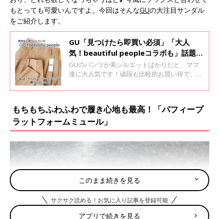
もとっても可愛いんですよ。今回はそんな
GU
の大注目サンダル
をご紹介します。
GU「見つけたら即買い必須」「大人
気！beautiful peopleコラボも」話題の
パンツ5選
GUのパンツが美シルエットばかりだと、ママ
達に大人気です！値段も比較的お買い得で、形
がとにかくキレイなんだとか。新作のbeautiful
peopleとのコラボパンツも即買い必須です。
今回は、GUで話題のパンツアイテムをまとめ
もちもちふわふわで履き心地も最高！「パフィープ
てみました。
ラットフォームミュール」
このまま続きを見る
サクサク読める！お気に入り記事を登録可能
アプリで続きを見る