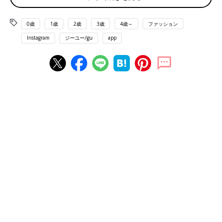
0歳
1歳
2歳
3歳
4歳～
ファッション
Instagram
ジーユー/gu
app
出典：Instagramアカウント「__haruki1938」
Harukiさんは、パフィープラットフォームミュールを購入。新し
くサンダルを探していたところにこちらを見つけ、一目惚れした
んだそう。触り心地ももちもちふわふわで気持ちいいんだとか。
つま先部分はスクエアっぽい形でスッキリみせてくれて、スタイ
ルアップも叶うようですよ。シルエットも可愛いですよね。
素足でもソックス合わせでも◎「ポインテッドフラ