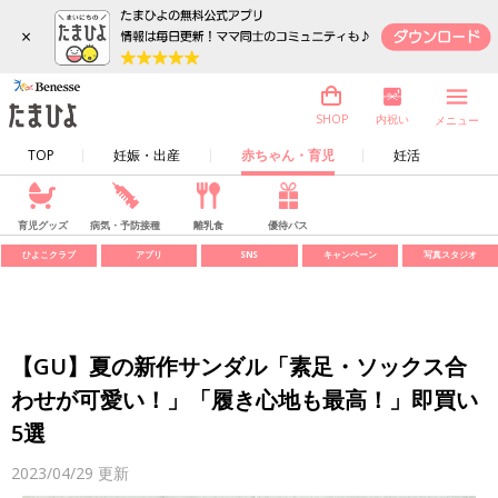
×
内祝い
SHOP
メニュー
TOP
妊娠・出産
赤ちゃん・育児
妊活
育児グッズ
病気・予防接種
離乳食
優待パス
ひよこクラブ
アプリ
SNS
キャンペーン
写真スタジオ
【GU】夏の新作サンダル「素足・ソックス合
わせが可愛い！」「履き心地も最高！」即買い
5選
2023/04/29
更新