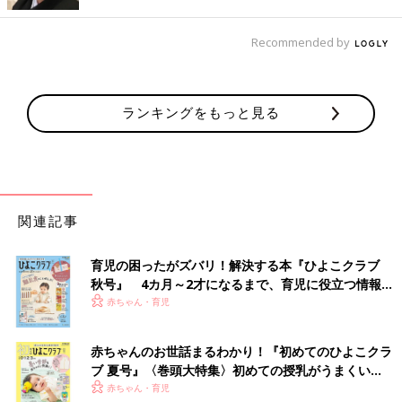
「昔から親にダメと言われてきたので抵抗がある。猫舌なのもあ
ります」（きき）
Recommended by
「鍋をテーブルに置きたくないから」（琵呂）
「品がない」（もな）
ランキングをもっと見る
「器で美味しさが変わるから」（ラベ）
「鍋だと熱くて口をつけられないし食べづらそう。それに、鍋敷
きをだしたりと意外と手間がかかるから」（ゆう）
関連記事
「器にうつした方が食べやすいから」（ゆり）
育児の困ったがズバリ！解決する本『ひよこクラブ
理由を聞いてみると、それぞれに言い分がありますね。
秋号』 4カ月～2才になるまで、育児に役立つ情報が
ちなみに、ググってみると、ラーメンを作ってそのまま食べられ
いっぱい！
赤ちゃん・育児
る鍋や調理グッズがいろいろと発売されていることがわかりまし
た。
赤ちゃんのお世話まるわかり！『初めてのひよこクラ
ブ 夏号』〈巻頭大特集〉初めての授乳がうまくい
その中でも、シンプルなデザインで999円と値段がお手頃な商品
く！ おっぱい・ミルクの基本と夏のトラブル 解決テ
赤ちゃん・育児
をニトリネットで発見！ニトリから生まれた
インテリア
雑貨「デ