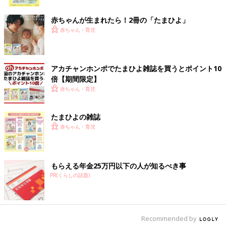
ク
コホーム」の商品として販売されていました。
どんな背景で商品化されたのか、商品の反響は実のところ、どう
赤ちゃんが生まれたら！2冊の「たまひよ」
なのか。「デコホーム」の担当者に直撃してみました。
赤ちゃん・育児
商品担当は子育て中のママ！
アカチャンホンポでたまひよ雑誌を買うとポイント10
倍【期間限定】
鍋と丼が一体となったこの黒いシンプルな丼。耐熱で直火対応だ
赤ちゃん・育児
から、ラーメンを作ってそのまま、食べることが可能。「鍋から
直接食べるなんて…」と考える人もこの丼なら、納得できるので
はないでしょうか。
たまひよの雑誌
その名も「耐熱直火対応ラーメン丼（イシメ）」（税込999円）
赤ちゃん・育児
です。
（ニトリ店舗での取扱いはなく、ニトリネットおよびデコホーム
でのみ販売）
もらえる年金25万円以下の人が知るべき事
PR(くらしの話題)
Recommended by