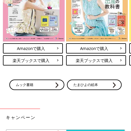
か？
A「販売実績はとても好調です。お客様から、『洗い物が減る』
『ラーメンだけでなく、汁ものや雑炊もできて便利』『冷めにく
くて良い』などの感想をいただいています。
――ラーメン以外にも使えるということですね。どんな料理に使
Amazonで購入
Amazonで購入
えますか？
楽天ブックスで購入
楽天ブックスで購入
A「鍋として使えるくらい、厚めの構造なので冷めにくいのが特
徴で、直火・電子レンジ・オーブン・食洗器も使用可能なので、
ラーメンのほか、うどん、鍋、ビビンバ、ポトフ、オーブンを使
う焼きカレーなど、様々な料理に使っていただけます」
ムック書籍
たまひよの絵本
耐熱直火対応ラーメン丼(イシメ)
お話を伺った方・Aさん
キャンペーン
デコホーム事業部 商品グループ バイヤー。中途入社14年目。店
舗勤務、ニトリ担当のデザイナー・バイヤーを経て、
産休
・育休
取得後、現在はデコホーム担当のバイヤーに。デコホームのダイ