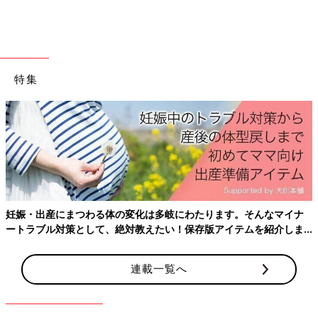
特集
妊娠・出産にまつわる体の変化は多岐にわたります。そんなマイナ
ニトリホールディングス広報部にお尋ねしたところ、このラーメ
ートラブル対策として、絶対教えたい！保存版アイテムを紹介しま
ン丼を販売するまで携わっていたのは、ニトリの中のインテリア
す。
雑貨を担うデコホームのバイヤーAさんだとのこと。
連載一覧へ
早速、お話を聞いてみましょう。
――今回、ラーメンを作った鍋のまま、食べることはありか、な
しかという主旨で、いろいろと調査をしているのですが、まさ