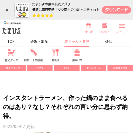
×
内祝い
SHOP
メニュー
TOP
妊娠・出産
赤ちゃん・育児
妊活
育児グッズ
病気・予防接種
離乳食
優待パス
ひよこクラブ
アプリ
SNS
キャンペーン
写真スタジオ
インスタントラーメン、作った鍋のまま食べる
のはあり？なし？それぞれの言い分に思わず納
得。
2023/05/07
更新