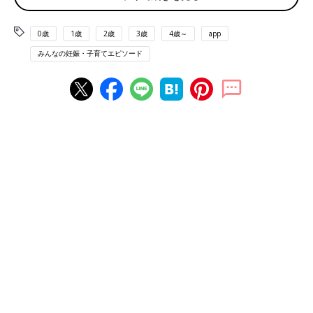
0歳
1歳
2歳
3歳
4歳～
app
みんなの妊娠・子育てエピソード
「あり」派が7割弱と多数ですね。では、みんなの声を聞いてみ
ましょう。
■ 「あり」派の声
「洗い物が減るから」（あいり）
理由としては、この声が圧倒的に多かったです。
「自分だけのときで、洗い物が面倒なときはそのまま食べちゃい
ます」（ぽんすけ）
「1人ならやるかもしれない。洗い物を増やさない精神で」（か
るかる）
「熱々で食べられるし、洗い物も減るので」（あーちゃん）