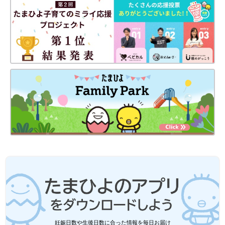
ニング・キッズ・ベビーの商品開発、仕入れ、売り場計画などに
携わる。ものづくりが大好き。子育て経験なども生かして、デコ
ホームの“かわいい”を研究し、商品開発中。
ニーズがあるところ、商品あり、ですね。いろいろな味の鍋を食
べたいときなどにも便利そうです。でも、やっぱり洗い物が減る
のが一番ですよね！
（取材／文・メディア・ビュー 橋本真理子）
※文中のコメントは「たまひよ」アプリユーザーから集めた体験
談を再編集したものです。
※調査は2023年12月実施の「まいにちのたまひよ」アプリユーザ
ーに実施ししたものです（有効回答数435人）
※記事の内容は2023年3月の情報で、現在と異なる場合がありま
す。
ニトリ「手間のかかる作業がめっちゃラ
ク！」「1台4役で便利」おすすめ調理ア
イテム4選
収納アイテムやキッズ・ベビー向け商品を揃え
るニトリでは、キッチン周りのアイテムも数多
妊娠日数や生後日数に合った情報を毎日お届け
くラインナップされているようです。今回はキ