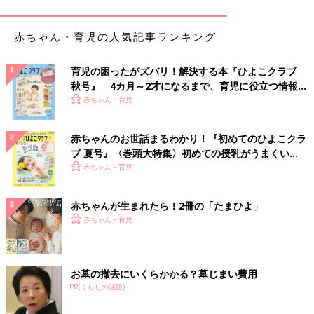
「インスタントラーメンを作った鍋で食べたことはないが、密か
に憧れている」（さえ）
赤ちゃん・育児の人気記事ランキング
「好きに食べたらいいと思う」（mimi）
育児の困ったがズバリ！解決する本『ひよこクラブ
秋号』 4カ月～2才になるまで、育児に役立つ情報が
「気にならない」（シフォン）
いっぱい！
赤ちゃん・育児
「むしろ美味しい」（かりん）
赤ちゃんのお世話まるわかり！『初めてのひよこクラ
■ 「なし」派の声
ブ 夏号』〈巻頭大特集〉初めての授乳がうまくい
く！ おっぱい・ミルクの基本と夏のトラブル 解決テ
赤ちゃん・育児
「鍋が熱くて、火傷の危険があるから」（パオロン）
ク
赤ちゃんが生まれたら！2冊の「たまひよ」
「子どもが真似することがあるから」（ちょこ）
赤ちゃん・育児
「猫舌なので鍋のままだと食べられないから」（まる）
「鍋が熱いし、油で周りが汚れそう。それに一度もしたことがな
お墓の撤去にいくらかかる？墓じまい費用
く違和感がある」（すけぴっぴ）
PR(くらしの話題)