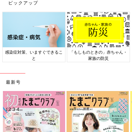
ピックアップ
に、そのものの商品ですね。
A「はい。一般的には、鍋で麺をゆでて、丼に移し替えて…とい
う流れですが、最初から丼でラーメンを茹でてしまえば、鍋を洗
う手間が省けます。また、そのままテーブルに運ぶことで、冷め
ずに熱々のまま食べられます。
洗い物が減る、家事が楽になる、という視点で、お客様に便利な
商品を使っていただきたい想いから、商品ラインナップに加える
感染症対策、いますぐできるこ
「もしものときの」赤ちゃん・
と
家族の防災
ことになりました」
――鍋のまま、食べることに罪悪感を持つ方もいるようですが、
このデザインなら、そんな気持ちにならずにすみそうですね。
最新号
A「家族がいても、みんなが出かけて1人のときや、在宅勤務時
でささっと済ませたいときなどでも、美味しく食べたいというニ
ーズにぴったりだと思います。
また内側に、550ccと450ccのラインがついていますので、茹で
る時のお湯の量も簡単に測れます」
――実際に商品として売り出してみて、売れ行きはいかがでした