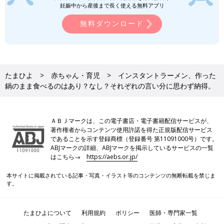
妊娠中から産後まで長く使える無料アプリ
ッチンアイテムの中でも、使い勝手が良いと
SNSでも話題の調理器具をご紹介します。
無料ダウンロード
たまひよ
赤ちゃん・育児
インスタントラーメン、作った
鍋のまま食べるのはあり？なし？それぞれの言い分に思わず納得。
ＡＢＪマークは、この電子書店・電子書籍配信サービスが、
著作権者からコンテンツ使用許諾を得た正規版配信サービス
であることを示す登録商標（登録番号 第11091000号）です。
ABJマークの詳細、ABJマークを掲示しているサービスの一覧
はこちら→
https://aebs.or.jp/
本サイトに掲載されている記事・写真・イラスト等のコンテンツの無断転載を禁じま
す。
たまひよについて
利用規約
ポリシー
医師・専門家一覧